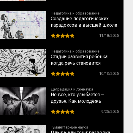
тех, кому помогает
Педагогика и образование
Создание педагогических
парадоксов в высшей школе
11/18/2025
Педагогика и образование
Стадии развития ребёнка:
когда речь становится
интеллектуальной, а
10/13/2025
мышление — речевым
Деградация и лженаука
Не все, кто улыбается —
друзья. Как молодёжь
вовлекают в деструктивные
9/25/2025
сообщества
Гуманитарные науки
Плыви или тони: разведка