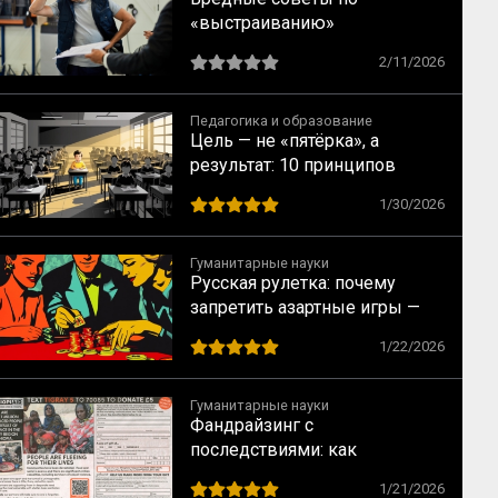
«выстраиванию»
коммуникаций на заводе XXI
2/11/2026
века
Педагогика и образование
Цель — не «пятёрка», а
результат: 10 принципов
индивидуального подхода в
1/30/2026
обучении
Гуманитарные науки
Русская рулетка: почему
запретить азартные игры —
всё равно что запретить
1/22/2026
понедельники
Гуманитарные науки
Фандрайзинг с
последствиями: как
благотворительность калечит
1/21/2026