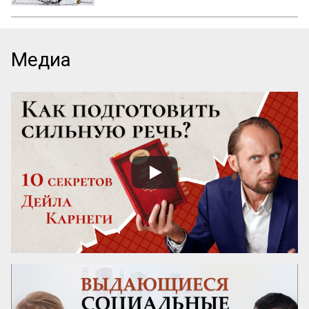
О СВОЙСТВАХ ВОЗВЫШЕННОГО И 
ПРЕКРАСНОГО У ЧЕЛОВЕКА ВООБЩЕ

Ум возвышен, остроумие прекрасно. 
Медиа
Смелость возвышенна и величественна, 
хитрость ничтожна, но красива. 
Осторожность, говорил Кромвель, есть 
добродетель бургомистра. Правдивость 
и честность просты и благородны, шутка 
и угодливая лесть тонки и красивы. 
Учтивость украшение добродетели. 
Бескорыстное служебное рвение 
благородно, утонченность и вежливость 
прекрасны. Возвышенные свойства 
внушают уважение, прекрасные любовь. 
Люди, чувство которых обращено 
преимущественно на прекрасное, ищут 
себе честных, вер...