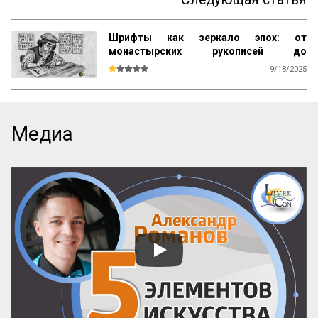
Шрифты как зеркало эпох: от
монастырских рукописей до
типографий XIX века
9/18/2025
Авторы первых наборных шрифтов 
старались максимально точно 
воспроизвести привычную для читателя 
форму рукописных книжных почерков. 

Медиа
Прообразом для шрифта Иоганна 
Гутенберга была текстура, а для шрифтов 
итальянских печатников XV–XVI веков— 
гуманистическое письмо.* 

Гуманистический минускул писали 
ширококонечным плоским пером, держа 
его под небольшим углом относительно 
горизонтали. Пуансонисты при 
разработке наборного шрифта пытались 
максимально точно воспроизвести 
привычный для читателя почерк, поэтому 
знаки венецианс...