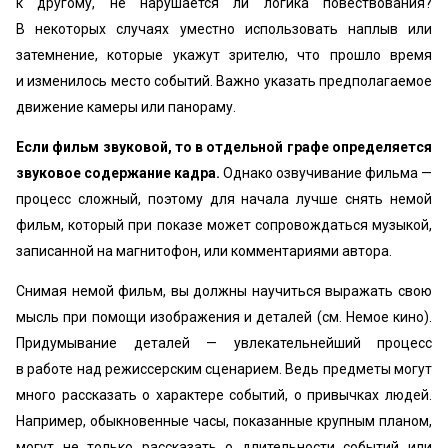
к другому, не нарушается ли логика повествования?
В некоторых случаях уместно использовать наплыв или
затемнение, которые укажут зрителю, что прошло время
и изменилось место событий. Важно указать предполагаемое
движение камеры или панораму.
Если фильм звуковой, то в отдельной графе определяется
звуковое содержание кадра.
Однако озвучивание фильма —
процесс сложный, поэтому для начала лучше снять немой
фильм, который при показе может сопровождаться музыкой,
записанной на магнитофон, или комментариями автора.
Снимая немой фильм, вы должны научиться выражать свою
мысль при помощи изображения и деталей (см. Немое кино).
Придумывание деталей — увлекательнейший процесс
в работе над режиссерским сценарием. Ведь предметы могут
много рассказать о характере событий, о привычках людей.
Например, обыкновенные часы, показанные крупным планом,
могут не только рассказать о длительности событий или