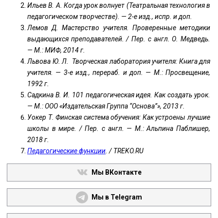
Ильев В. А. Когда урок волнует (Театральная технология в
педагогиче­ском творчестве). — 2-е изд., испр. и до­п.
Лемов Д. Мастерство учителя. Проверенные методики
выдающихся преподавателей. / Пер. с англ. О. Медведь.
— М.: МИФ, 2014 г.
Львова Ю. Л. Творческая лаборатория учителя: Книга для
учите­ля. — 3-е изд., перераб. и доп. — М.: Просвещение,
1992 г.
Садкина В. И. 101 педагогическая идея. Как создать урок.
— М.: ООО «Издательская Группа “Основа”», 2013 г.
Уокер Т. Финская система обучения: Как устроены лучшие
школы в мире. / Пер. с англ. — М.: Альпина Паблишер,
2018 г.
Педагогические функции
. / TREKO.RU
Мы ВКонтакте
Мы в Telegram