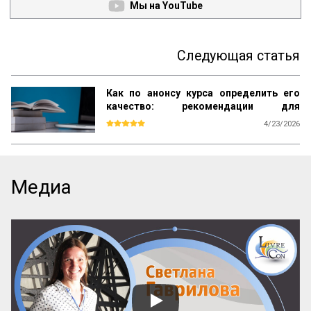
Мы на YouTube
Следующая статья
Как по анонсу курса определить его
качество: рекомендации для
студентов
4/23/2026
Каждый день вы видите объявления об 
образовательных курсах. Как среди них 
найти тот, который даст реальные 
знания, а не только яркие обещания? Эта 
Медиа
памятка – ваш инструмент. Она поможет 
читать анонсы осознанно, отделять 
содержательные предложения от пустых 
слов и выбирать курсы с практической 
пользой.

Почему можно доверять анонсу? 
Содержание публичного объявления 
почти всегда отражает суть самой 
программы. Если организаторы вложили 
силы в качественный курс, они 
обязательно напишут об этом конкретно. 