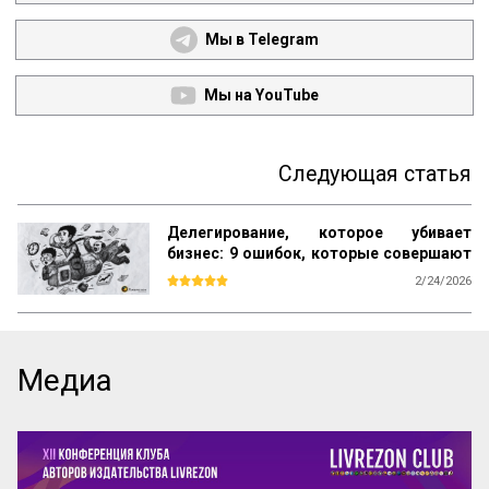
Мы в Telegram
Мы на YouTube
Следующая статья
Делегирование, которое убивает
бизнес: 9 ошибок, которые совершают
прямо сейчас
2/24/2026
Большинство книг по менеджменту учат 
одному: ищи таланты, ставь цели и 
мотивируй. Но на практике эта схема 
даёт сбой. Звёзды уходят, «способные» 
Медиа
сотрудники не справляются со сложными 
задачами, а директор снова погружается 
в «операционку». В чём подвох? 

Мы привыкли делегировать людям, но 
забываем настраивать процессы. Ставка 
на человеческий фактор превращает 