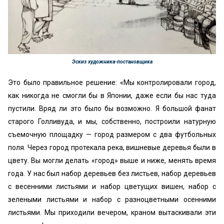
Эскиз художника-постановщика
Это было пра­вильное решение: «Мы контролировали город,
как никогда не смогли бы в Японии, даже если бы нас туда
пустили. Вряд ли это было бы возмож­но. Я большой фанат
старого Голливуда, и мы, собственно, построили натурную
съемочную пло­щадку — город размером с два футбольных
поля. Через город протекала река, вишневые деревья были в
цвету. Вы могли делать «‎город» выше и ниже, менять время
года. У нас был набор дере­вьев без листьев, набор деревьев
с весенними ли­стьями и набор цветущих вишен, набор с
зелены­ми листьями и набор с разноцветными осенними
листьями. Мы приходили вечером, краном выта­скивали эти