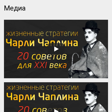
или подъезда, мы строим в голове карту 
Медиа
маршрута. Но что происходит, когда эта 
карта не работает? Когда здание, район 
или кампус превращаются в ловушку?

Кристофер Александер, архитектор и 
автор культового «Языка шаблонов», 
вывел формулу идеальной навигации. 
Его вывод прост и неожидан: любой 
удобный город или комплекс работает 
как русская матрешка (или как 
Оксфордский колледж).

Человек, который ищет адрес А, сможет 
...