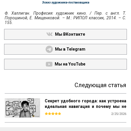
Эскиз художника-постановщика
Ф. Халлиган. Професия: художник кино. / Пер. с англ. Т.
Порошиной, Е. Мищенковой. – М.: РИПОЛ классик, 2014. – С.
155.
Мы ВКонтакте
Мы в Telegram
Мы на YouTube
Следующая статья
Секрет удобного города: как устроена
идеальная навигация и почему мы не
теряемся в Манхэттене, но блуждаем в
2/25/2026
«спальнике»
Мы редко задумываемся об этом, но 
каждое утро мы совершаем маленький 
когнитивный подвиг. Выходя из метро 