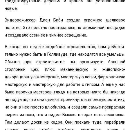
тридцатифутовые деревья и краном же устанавливали
новые.
Видеорежиссер Дион Биби создал огромное шелковое
полотно. Это по­лотно простиралось по съемочной площадке
и создавало осеннее и зимнее освещение.
А когда вы ведете подобное строительство, вам действи­
тельно нужно быть в Голливуде, где находятся все умельцы.
Обычно при строительстве вы организу­ете большой
столярный цех, плюс механическую и живописно-
декорационную мастерские, ма­стерскую лепки, формовочную
мастерскую и ма­стерскую для работы с гипсом. А еще у нас
была парочка мастеров, глядя на которых никто бы ни­когда
не подумал, что они сумеют проникнуть в японскую эстетику,
но они в нее просто влюби­лись и создали самые прекрасные
ширмы из всех, что я видел. Высоко в горах есть лесопилка.
Там делают доски из кедра. Они поехали туда, пере­брали
тысячу досок, чтобы отобрать семьдесят до­сок с