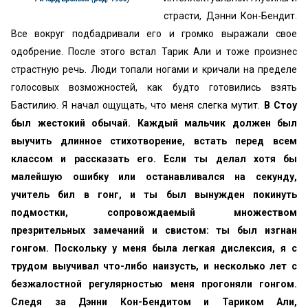
страсти, Дэнни Кон-Бендит.
Все вокруг подбадривали его и громко выражали свое
одобрение. После этого встал Тарик Али и тоже произнес
страстную речь. Люди топали ногами и кричали на пределе
голосовых возможностей, как будто готовились взять
Бастилию. Я начал ощущать, что меня слегка мутит.
В Стоу
был жестокий обычай. Каждый мальчик должен был
выучить длинное стихотворение, встать перед всем
классом и рассказать его. Если ты делал хотя бы
малейшую ошибку или останавливался на секунду,
учитель бил в гонг, и ты был вынужден покинуть
подмостки, сопровождаемый множеством
презрительных замечаний и свистом: ты был изгнан
гонгом. Поскольку у меня была легкая дислексия, я с
трудом выучивал что-либо наизусть, и несколько лет с
безжалостной регулярностью меня прогоняли гонгом.
Следя за Дэнни Кон-Бендитом и Тариком Али,