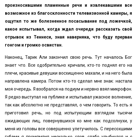
произносившими пламенные речи и извлекавшими все
возможное из благосклонности телевизионной камеры, я
ощутил то же болезненное посасывание под ложечкой,
какое испытывал, когда ждал очереди рассказать свой
отрывок из Теннеси, зная наверняка, что буду прерван
гонгом и громко освистан.
Наконец, Тарик Али закончил свою речь. Тут началось Бог
знает что. Все одобрительно кричали, кто-то поднял его на
плечи, красивые девушки восхищенно махали, и на него была
направлена камера. Потом кто-то сделал мне знак: настала
моя очередь. Я взобрался на подиум и нервно взял микрофон.
Я редко выступал на публике и испытывал ужасное волнение,
так как абсолютно не представлял, о чем говорить. То есть я
приготовил речь, но под испытующим взглядом тысячи
ожидающих лиц, повернувшихся ко мне как подсолнухи, у
меня из головы все совершенно улетучилось. С пересохшими
губами я промямлил несколько слов, слабо улыбнулся и с