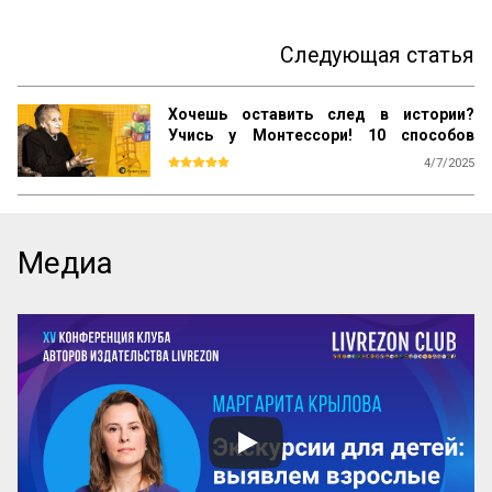
Следующая статья
Хочешь оставить след в истории?
Учись у Монтессори! 10 способов
сохранить наследие
4/7/2025
Почему даже самые выдающиеся 
педагогические идеи могут быть забыты 
спустя десятилетия? Почему успешные 
методики не всегда получают широкое 
Медиа
распространение? Как убедиться, что 
ваш труд продолжат будущие 
поколения? Ответы на эти вопросы 
можно найти, изучив опыт Марии 
Монтессори — педагога, который не 
только разработал уникальную систему 
воспитания, но и создал механизм её 
сохранения и развития по всему миру.

Эти вопросы особенно актуальны для 
женщин-новаторов, которые 
разрабатывают авторские методики, но 
сталкиваются с трудностями в их 
продвижении и институ...