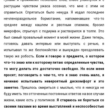
растущим чувством ужаса осознал, что мне с этим не
справиться. Спрятаться было некуда. Я издал последнее
нечленораздельное бормотание, напоминавшее что-то
среднее между кашлем и рвотным спазмом, бросил
микрофон, спрыгнул с подиума и растворился в толпе. Это
был самый провальный момент в моей жизни.
Даже теперь,
готовясь давать интервью или выступать с речью, я
испытывал то же беспокойство и вынужден преодолевать
такую же робость.
Если я говорю о предмете, о котором
что-то знаю или к которому питаю определенные чувства,
то могу делать это достаточно свободно. Но если меня
просят; поговорить о чем-то, что я знаю очень мало, я
начинаю испытывать невероятный дискомфорт и это
заметно.
Пришлось смириться с мыслью, что я никогда не
буду иметь тех отточенных постоянных ответов на все случаи
жизни, какие есть у политиков.
Я стараюсь не бороться со
своими паузами во время выступлений и неспособностью