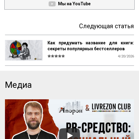
Мы на YouTube
Следующая статья
Как придумать название для книги:
секреты популярных бестселлеров
4/20/2026
В мире существует множество 
литературы, рассказывающей 
начинающим авторам о том, как и что 
писать, каким должен быть сюжет, герои, 
Медиа
язык, образы и оформление. Но нет ни 
одной книги, которая бы рассказывала о 
самом главном — как придумать 
название! А ведь именно название, а 
вовсе не содержание, приносит книге 
успех! Кто думает иначе — пусть 
проведет простой эксперимент: спросит 
у кого угодно, какая книга более 
знаменита: про черта в городе или про 
джинна в деревне? Никто вам ничего 
вразумительного не скажет. Но если 
поставить вопрос иначе: какая книга 