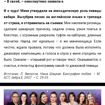
— В своей, — невозмутимо заявила я.
И о чудо! Меня утвердили на эпизодическую роль певицы
кабаре. Вызубрив песню на английском языке и трепеща
от страха, я отправилась на съемки.
Мне наклеили ресницы,
сделали шикарную прическу, надели очень узкое платье в
блестках, с огромным разрезом, туфли на каблуках, длинные
перчатки. Наряд лег идеально – я же манекенщица. Если
честно, ждала провала, потому что должна была исполнять
джазовую композицию, а голоса и слуха у меня отродясь не
было. Сказали – открывай рот и говори текст. Оказывается, о
счастье, я пела под фонограмму какой-то джазовой певицы.
Источник: Л. Филатов. Нина Шацкая. Биография любви. – М.:
АСТ; Зебра Е, 2007. – С. 29-35.