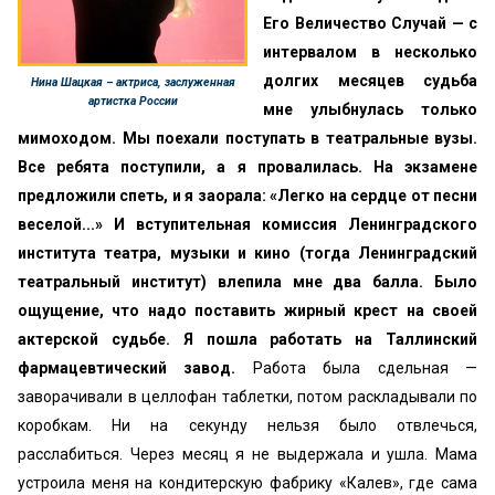
Его Величество Случай — с
интервалом в несколько
долгих месяцев судьба
Нина Шацкая – актриса, заслуженная
артистка России
мне улыбнулась только
мимоходом. Мы поехали поступать в театральные вузы.
Все ребята поступили, а я провалилась. На экзамене
предложили спеть, и я заорала: «Легко на сердце от песни
веселой...» И вступительная комиссия Ленинградского
института театра, музыки и кино (тогда Ленинградский
театральный институт) влепила мне два балла.
Было
ощущение, что надо поставить жирный крест на своей
актерской судьбе. Я пошла работать на Таллинский
фармацевтический завод.
Работа была сдельная —
заворачивали в целлофан таблетки, потом раскладывали по
коробкам. Ни на секунду нельзя было отвлечься,
расслабиться. Через месяц я не выдержала и ушла. Мама
устроила меня на кондитерскую фабрику «Калев», где сама