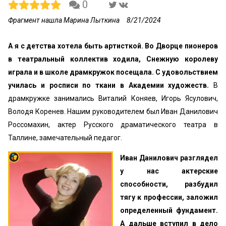
0
Фрагмент нашла Марина Лыткина
8/21/2024
А я с детства хотела быть артисткой. Во Дворце пионеров
в театральный коллектив ходила, Снежную королеву
играла и в школе драмкружок посещала. С удовольствием
училась и росписи по ткани в Академии художеств.
В
драмкружке занимались Виталий Коняев, Игорь Ясулович,
Володя Коренев. Нашим руководителем был Иван Данилович
Россомахин, актер Русского драматического театра в
Таллине, замечательный педагог.
Иван Данилович разглядел
у нас актерские
способности, разбудил
тягу к профессии, заложил
определенный фундамент.
А дальше вступил в дело