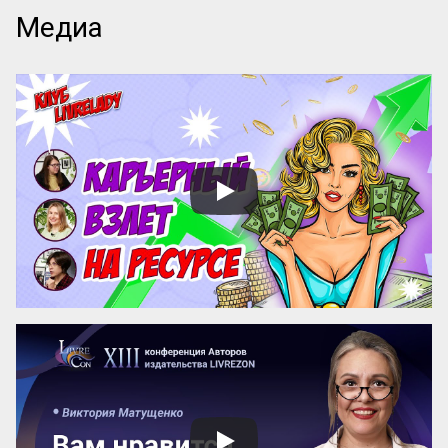
Сейчас, когда мне очень плохо после 
Медиа
химиотерапии и приема 
обезболивающих, я часто вспоминаю 
кадры из этого счастливого фильма. Не 
потому, что он принес мне «Оскара», а 
потому, что подарил знакомство и 
дружбу со столькими прекрасными 
людьми.

По сценарию я должна играть принцессу 
Анну, прибывшую с официальным 
визитом в Рим. Несчастная принцесса 
настолько замучена строгими 
правилами, по которым обязана вести 
себя не только во время официальных 
приемо...