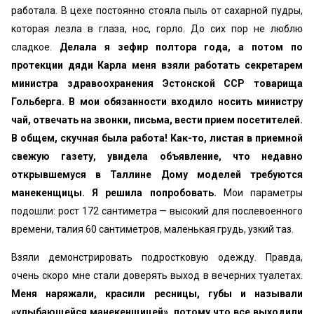
работала. В цехе постоянно стояла пыль от сахарной пудры,
которая лезла в глаза, нос, горло. До сих пор не люблю
сладкое.
Делала я зефир полтора года, а потом по
протекции дяди Карла меня взяли работать секретарем
министра здравоохранения Эстонской ССР товарища
Гольберга. В мои обязанности входило носить министру
чай, отвечать на звонки, письма, вести прием посетителей.
В общем, скучная была работа! Как-то, листая в приемной
свежую газету, увидела объявление, что недавно
открывшемуся в Таллине Дому моделей требуются
манекенщицы. Я решила попробовать.
Мои параметры
подошли: рост 172 сантиметра — высокий для послевоенного
времени, талия 60 сантиметров, маленькая грудь, узкий таз.
Взяли демонстрировать подростковую одежду. Правда,
очень скоро мне стали доверять выход в вечерних туалетах.
Меня наряжали, красили ресницы, губы и называли
«улыбающейся манекенщицей», потому что все выходили