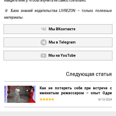
найдите книгу, чтобы изучить её самостоятельно.
📎 База знаний издательства LIVREZON – только полезные
материалы.
Мы ВКонтакте
Мы в Telegram
Мы на YouTube
Следующая статья
Как не потерять себя при встрече с
именитым режиссером – опыт Одри
Хепбёрн
8/13/2024
«Римские каникулы» были праздником с 
первого дня, таковыми и остаются.
