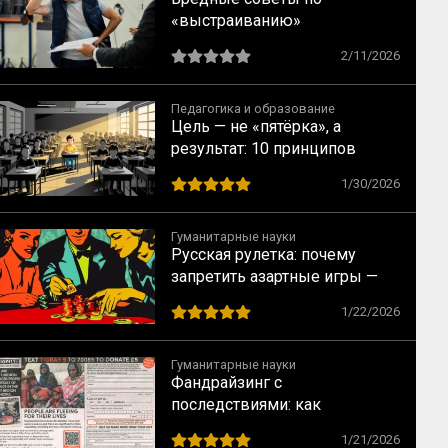
«выстраиванию»
коммуникаций на заводе XXI
2/11/2026
века
Педагогика и образование
Цель — не «пятёрка», а
результат: 10 принципов
индивидуального подхода в
1/30/2026
обучении
Гуманитарные науки
Русская рулетка: почему
запретить азартные игры —
всё равно что запретить
1/22/2026
понедельники
Гуманитарные науки
Фандрайзинг с
последствиями: как
благотворительность калечит
1/21/2026