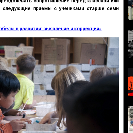
преодолевать сопротивление перед классной или
ь следующие приемы с учениками старше семи
обелы в развитии: выявление и коррекция»
.