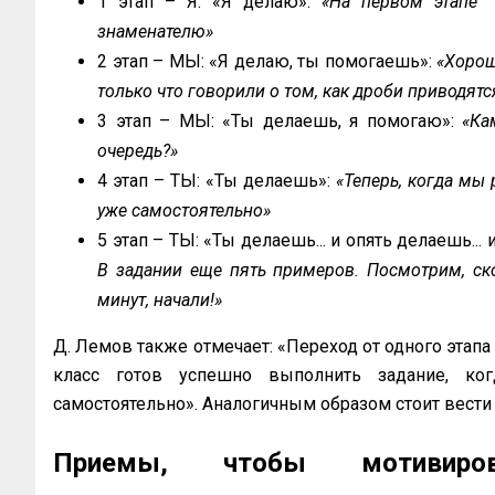
1 этап – Я: «Я делаю»:
«На первом этапе
знаменателю»
2 этап – МЫ: «Я делаю, ты помогаешь»:
«Хорош
только что говорили о том, как дроби приводятс
3 этап – МЫ: «Ты делаешь, я помогаю»:
«Ка
очередь?»
4 этап – ТЫ: «Ты делаешь»:
«Теперь, когда мы 
уже самостоятельно»
5 этап – ТЫ: «Ты делаешь... и опять делаешь... и
В зада­нии еще пять примеров. Посмотрим, с
минут, начали!»
Д. Лемов также отмечает: «Переход от одного этапа 
класс готов успешно выполнить задание, ког
самостоятельно». Аналогичным образом стоит вести
Приемы, чтобы мотивиров