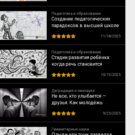
тех, кому помогает
Педагогика и образование
Создание педагогических
парадоксов в высшей школе
11/18/2025
Педагогика и образование
Стадии развития ребёнка:
когда речь становится
интеллектуальной, а
10/13/2025
мышление — речевым
Деградация и лженаука
Не все, кто улыбается —
друзья. Как молодёжь
вовлекают в деструктивные
9/25/2025
сообщества
Гуманитарные науки
Плыви или тони: разведка