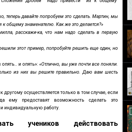
 сложения дробей надо приве­сти их к общему
о, теперь давайте попробуем это сде­лать. Мартин, мы
я к общему знаменателю. Как же это делается?»
милла, расскажи-ка, что нам надо сделать в первую
решили этот пример, попробуйте решить еще один, но
 опять... и опять»:
«Отлично, вы уже почти все поняли.
колько из них вы решите правильно. Даю вам шесть
к другому осуществляется только в том случае, если
да ему предоставят возможность сделать это
 и индивидуальную работу.
ать учеников действовать