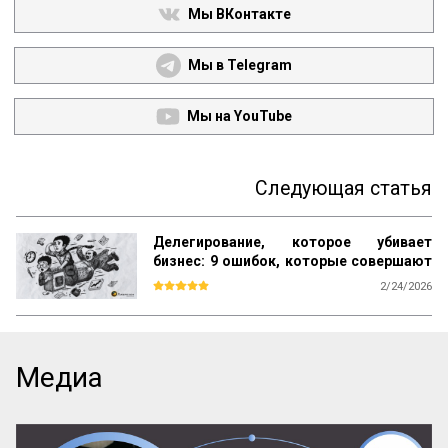
Мы ВКонтакте
Мы в Telegram
Мы на YouTube
Следующая статья
Делегирование, которое убивает
бизнес: 9 ошибок, которые совершают
прямо сейчас
2/24/2026
Большинство книг по менеджменту учат 
одному: ищи таланты, ставь цели и 
мотивируй. Но на практике эта схема 
даёт сбой. Звёзды уходят, «способные» 
Медиа
сотрудники не справляются со сложными 
задачами, а директор снова погружается 
в «операционку». В чём подвох? 

Мы привыкли делегировать людям, но 