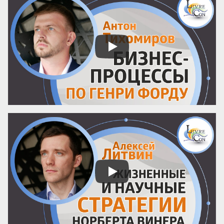
забываем настраивать процессы. Ставка 
на человеческий фактор превращает 
управление в лотерею, где выигрышный 
билет достаётся лишь единицам. 
Существует иной подход: он позволяет 
сделать компанию человеко-
независимой, где результат гарантирует 
не гениальность сотрудника, а ...