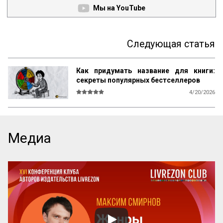
Мы на YouTube
Следующая статья
Как придумать название для книги:
секреты популярных бестселлеров
4/20/2026
В мире существует множество 
литературы, рассказывающей 
начинающим авторам о том, как и что 
писать, каким должен быть сюжет, герои, 
Медиа
язык, образы и оформление. Но нет ни 
одной книги, которая бы рассказывала о 
самом главном — как придумать 
название! А ведь именно название, а 
вовсе не содержание, приносит книге 
успех! Кто думает иначе — пусть 
проведет простой эксперимент: спросит 
у кого угодно, какая книга более 
знаменита: про черта в городе или про 
джинна в деревне? Никто вам ничего 
вразумительного не скажет. Но если 