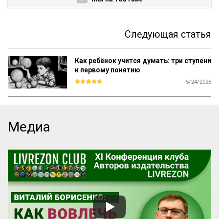
Следующая статья
Как ребёнок учится думать: три ступени
к первому понятию
5/24/2025
Наше исследование, если попытаться 
схематически раскрыть его генетические 
выводы, показывает, что в основном 
путь, приводящий к развитию понятий, 
Медиа
складывается из трех основных ступеней, 
из которых каждая снова распадается на 
несколько отдельных этапов, или фаз.

Первой ступенью в образовании понятия, 
наиболее часто проявляющейся в 
поведении ребенка раннего возраста, 
является образование неоформленного 
и неупорядоченного множества, 
выделение кучи каких-либо предметов 
тогда, когда он стоит перед задачей, 
которую мы, взрослые, разрешаем 
обычно с помощью образ...