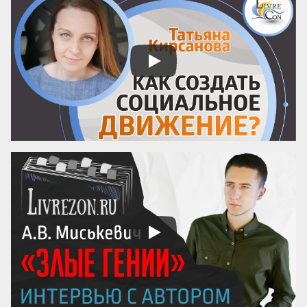
и угодливая лесть тонки и красивы. 
Учтивость украшение добродетели. 
Бескорыстное служебное рвение 
благородно, утонченность и вежливость 
прекрасны. Возвышенные свойства 
внушают уважение, прекрасные любовь. 
Люди, чувство которых обращено 
преимущественно на прекрасное, ищут 
себе честных, вер...