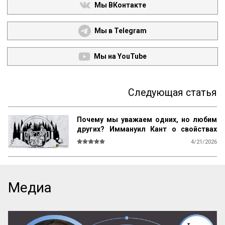
Мы ВКонтакте
Мы в Telegram
Мы на YouTube
Следующая статья
Почему мы уважаем одних, но любим
других? Иммануил Кант о свойствах
возвышенного и прекрасного
4/21/2026
О СВОЙСТВАХ ВОЗВЫШЕННОГО И 
ПРЕКРАСНОГО У ЧЕЛОВЕКА ВООБЩЕ

Ум возвышен, остроумие прекрасно. 
Медиа
Смелость возвышенна и величественна, 
хитрость ничтожна, но красива. 
Осторожность, говорил Кромвель, есть 
добродетель бургомистра. Правдивость 
и честность просты и благородны, шутка 