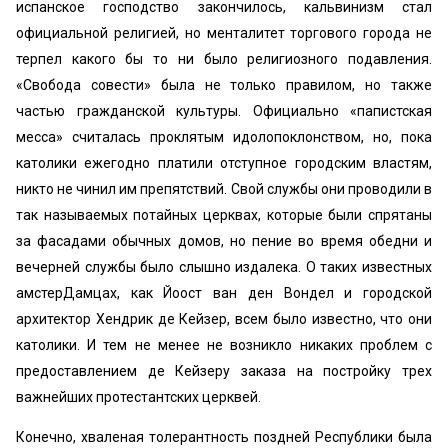
испанское господство закончилось, кальвинизм стал
официальной религией, но менталитет торгового города не
терпел какого бы то ни было религиозного подавления.
«Свобода совести» была не только правилом, но также
частью гражданской культуры. Официально «папистская
месса» считалась проклятым идолопоклонством, но, пока
католики ежегодно платили отступное городским властям,
никто не чинил им препятствий. Свой службы они проводили в
так называемых потайных церквах, которые были спрятаны
за фасадами обычных домов, но пение во время обедни и
вечерней службы было слышно издалека. О таких известных
амстерДамцах, как Йоост ван ден Вондел и городской
архитектор Хендрик де Кейзер, всем было известно, что они
католики. И тем не менее не возникло никаких проблем с
предоставлением де Кейзеру заказа на постройку трех
важнейших протестантских церквей.
Конечно, хваленая толерантность поздней Республики была