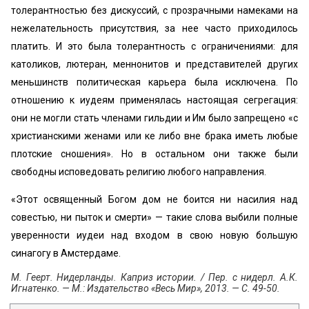
толерантностью без дискуссий, с прозрачными намеками на
нежелательность присутствия, за нее часто приходилось
платить. И это была толерантность с ограничениями: для
католиков, лютеран, меннонитов и представителей других
меньшинств политическая карьера была исключена. По
отношению к иудеям применялась настоящая сегрегация:
они не могли стать членами гильдии и Им было запрещено «с
христианскими женами или ке либо вне брака иметь любые
плотские сношения». Но в остальном они также были
свободны исповедовать религию любого направления.
«Этот освященный Богом дом не боится ни насилия над
совестью, ни пыток и смерти» — такие слова выбили полные
уверенности иудеи над входом в свою новую большую
синагогу в Амстердаме.
М. Геерт. Нидерланды. Каприз истории. / Пер. с нидерл. А.К.
Игнатенко. — М.: Издательство «Весь Мир», 2013. — С. 49-50.