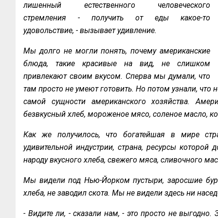
лишенный естественного человеческого
стремления - получить от еды какое-то
удовольствие, - вызывает удивление.
Мы долго не могли понять, почему американские
блюда, такие красивые на вид, не слишком
привлекают своим вкусом. Сперва мы думали, что
там просто не умеют готовить. Но потом узнали, что н
самой сущности американского хозяйства. Амер
безвкусный хлеб, мороженое мясо, соленое масло, 
Как же получилось, что богатейшая в мире стра
удивительной индустрии, страна, ресурсы которой до
народу вкусного хлеба, свежего мяса, сливочного ма
Мы видели под Нью-Йорком пустыри, заросшие бурь
хлеба, не заводил скота. Мы не видели здесь ни насе
- Видите ли, - сказали нам, - это просто не выгодн