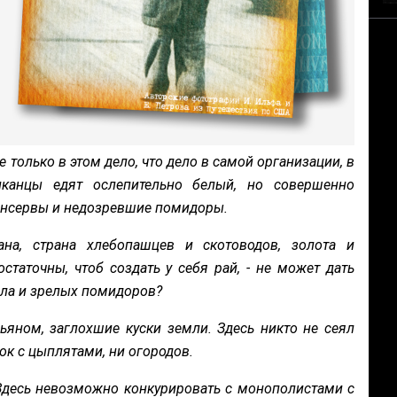
е только в этом дело, что дело в самой организации, в
иканцы едят ослепительно белый, но совершенно
консервы и недозревшие помидоры.
на, страна хлебопашцев и скотоводов, золота и
статочны, чтоб создать у себя рай, - не может дать
сла и зрелых помидоров?
яном, заглохшие куски земли. Здесь никто не сеял
док с цыплятами, ни огородов.
о. Здесь невозможно конкурировать с монополистами с