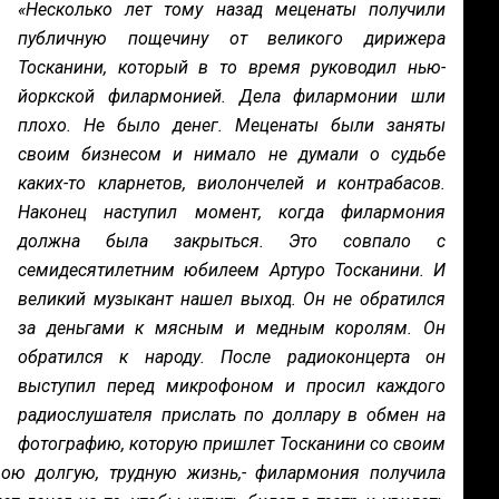
«Несколько лет тому назад меценаты получили
публичную пощечину от великого дирижера
Тосканини, который в то время руководил нью-
йоркской филармонией. Дела филармонии шли
плохо. Не было денег. Меценаты были заняты
своим бизнесом и нимало не думали о судьбе
каких-то кларнетов, виолончелей и контрабасов.
Наконец наступил момент, когда филармония
должна была закрыться. Это совпало с
семидесятилетним юбилеем Артуро Тосканини. И
великий музыкант нашел выход. Он не обратился
за деньгами к мясным и медным королям. Он
обратился к народу. После радиоконцерта он
выступил перед микрофоном и просил каждого
радиослушателя прислать по доллару в обмен на
фотографию, которую пришлет Тосканини со своим
ою долгую, трудную жизнь,- филармония получила