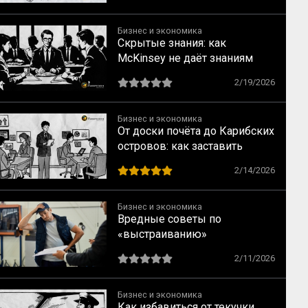
сейчас
Бизнес и экономика
Скрытые знания: как
McKinsey не даёт знаниям
уйти вместе с сотрудником
2/19/2026
Бизнес и экономика
От доски почёта до Карибских
островов: как заставить
сотрудников делиться
2/14/2026
знаниями
Бизнес и экономика
Вредные советы по
«выстраиванию»
коммуникаций на заводе XXI
2/11/2026
века
Бизнес и экономика
Как избавиться от текучки