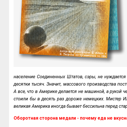
население Соединенных Штатов, сэры, не нуждается
десятки тысяч. Значит, массового производства пост
А все, что в Америке делается не машиной, а рукой ч
стоили бы в десять раз дороже немецких. Мистер Ил
великая Америка иногда бывает бессильна перед стар
Оборотная сторона медали - почему еда не вкусн