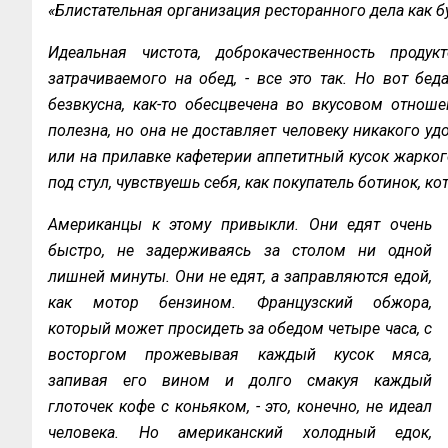
«Блистательная организация ресторанного дела как б
Идеальная чистота, доброкачественность прод
затрачиваемого на обед, - все это так. Но вот бед
безвкусна, как-то обесцвечена во вкусовом отнош
полезна, но она не доставляет человеку никакого у
или на прилавке кафетерии аппетитный кусок жарког
под стул, чувствуешь себя, как покупатель ботинок, 
Американцы к этому привыкли. Они едят очень
быстро, не задерживаясь за столом ни одной
лишней минуты. Они не едят, а заправляются едой,
как мотор бензином. Французский обжора,
который может просидеть за обедом четыре часа, с
восторгом прожевывая каждый кусок мяса,
запивая его вином и долго смакуя каждый
глоточек кофе с коньяком, - это, конечно, не идеал
человека. Но американский холодный едок,