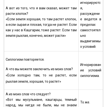
игнорируютс
А вот из того, что я вам сказал, может там
я,
расти хлопок?
рассуждени
«Если земля хорошая, то там растет хлопок,
е ведется в
а если сырая и плохая, тогда не растет. Если
пределах
как у нас в Кашгарии, тоже растет. Если там
самостоятел
земля рыхлая, конечно, может расти»
ьно
выдвигаемы
х условий.
Силлогизм повторяется.
Игнорирован
А что вы можете заключить из моих слов?
ие условий
«Если холодно там, то не растет, если
силлогизма.
рыхлая земля, хорошая, то растет»
А из моих слов что следует?
«Вот мы мусульмане, кашгарцы, темный
То же.
народ, мы нигде не были, мы не знаем