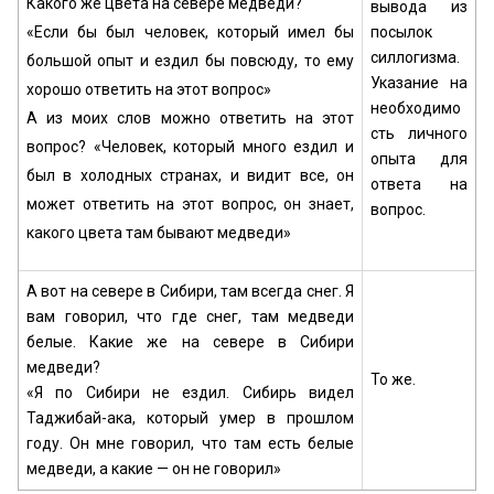
Какого же цвета на севере медведи?
вывода из
«Если бы был человек, который имел бы
посылок
силлогизма.
большой опыт и ездил бы повсюду, то ему
Указание на
хорошо ответить на этот вопрос»
необходимо
А из моих слов можно ответить на этот
сть личного
вопрос? «Человек, который много ездил и
опыта для
был в холодных странах, и видит все, он
ответа на
может ответить на этот вопрос, он знает,
вопрос.
какого цвета там бывают медведи»
А вот на севере в Сибири, там всегда снег. Я
вам говорил, что где снег, там медведи
белые. Какие же на севере в Сибири
медведи?
То же.
«Я по Сибири не ездил. Сибирь видел
Таджибай-ака, который умер в прошлом
году. Он мне говорил, что там есть белые
медведи, а какие — он не говорил»