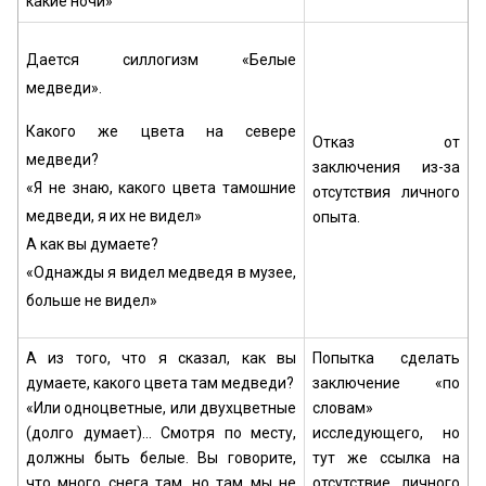
какие ночи»
Дается силлогизм «Белые
медведи».
Какого же цвета на севере
Отказ от
медведи?
заключения из-за
«Я не знаю, какого цвета тамошние
отсутствия личного
медведи, я их не видел»
опыта.
А как вы думаете?
«Однажды я видел медведя в музее,
больше не видел»
А из того, что я сказал, как вы
Попытка сделать
думаете, какого цвета там медведи?
заключение «по
«Или одноцветные, или двухцветные
словам»
(долго думает)... Смотря по месту,
исследующего, но
должны быть белые. Вы говорите,
тут же ссылка на
что много снега там, но там мы не
отсутствие личного