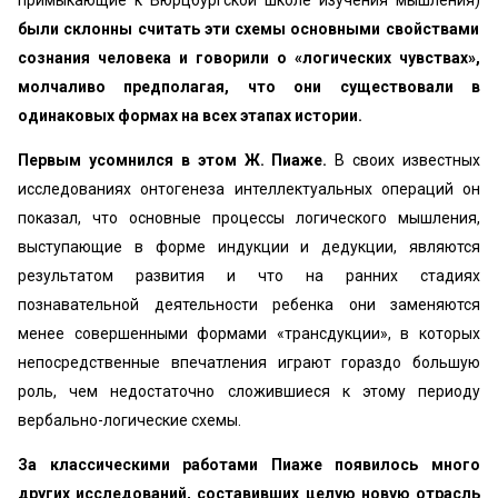
примыкающие к Вюрцбургской школе изучения мышления)
были склонны считать эти схемы основными свойствами
сознания человека и говорили о «логических чувствах»,
молчаливо предполагая, что они существовали в
одинаковых формах на всех этапах истории.
Первым усомнился в этом Ж. Пиаже.
В своих известных
исследованиях онтогенеза интеллектуальных операций он
показал, что основные процессы логического мышления,
выступающие в форме индукции и дедукции, являются
результатом развития и что на ранних стадиях
познавательной деятельности ребенка они заменяются
менее совершенными формами «трансдукции», в которых
непосредственные впечатления играют гораздо большую
роль, чем недостаточно сложившиеся к этому периоду
вербально-логические схемы.
За классическими работами Пиаже появилось много
других исследований, составивших целую новую отрасль