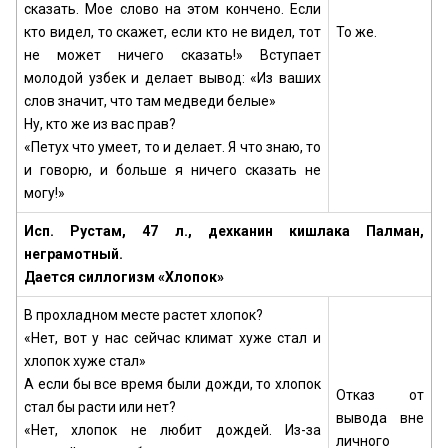
сказать. Мое слово на этом кончено. Если
кто видел, то скажет, если кто не видел, тот
То же.
не может ничего сказать!» Вступает
молодой узбек и делает вывод: «Из ваших
слов значит, что там медведи белые»
Ну, кто же из вас прав?
«Петух что умеет, то и делает. Я что знаю, то
и говорю, и больше я ничего сказать не
могу!»
Исп. Рустам, 47 л., дехканин кишлака Палман,
неграмотный.
Дается силлогизм «Хлопок»
В прохладном месте растет хлопок?
«Нет, вот у нас сейчас климат хуже стал и
хлопок хуже стал»
А если бы все время были дожди, то хлопок
Отказ от
стал бы расти или нет?
вывода вне
«Нет, хлопок не любит дождей. Из-за
личного