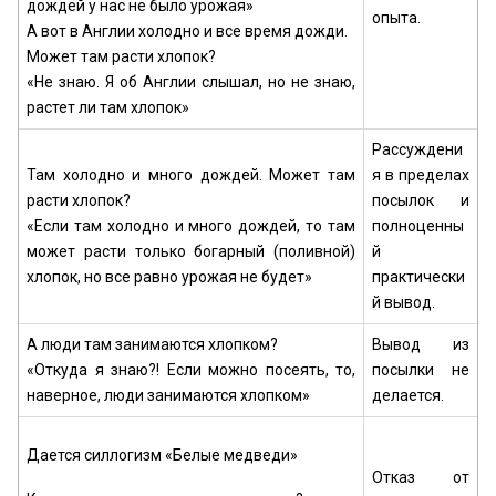
дождей у нас не было урожая»
опыта.
А вот в Англии холодно и все время дожди.
Может там расти хлопок?
«Не знаю. Я об Англии слышал, но не знаю,
растет ли там хлопок»
Рассуждени
Там холодно и много дождей. Может там
я в пределах
расти хлопок?
посылок и
«Если там холодно и много дождей, то там
полноценны
может расти только богарный (поливной)
й
хлопок, но все равно урожая не будет»
практически
й вывод.
А люди там занимаются хлопком?
Вывод из
«Откуда я знаю?! Если можно посеять, то,
посылки не
наверное, люди занимаются хлопком»
делается.
Дается силлогизм «Белые медведи»
Отказ от