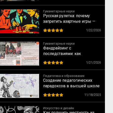
обучении
Гуманитарные науки
Русская рулетка: почему
запретить азартные игры —
всё равно что запретить
1/22/2026
понедельники
Гуманитарные науки
Фандрайзинг с
последствиями: как
благотворительность калечит
1/21/2026
тех, кому помогает
Педагогика и образование
Создание педагогических
парадоксов в высшей школе
11/18/2025
Искусство и дизайн
Как получить местность из