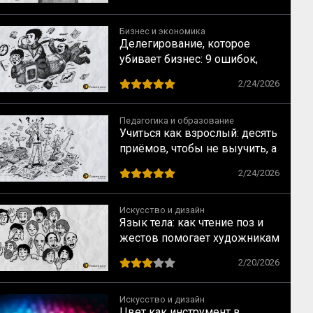
теряемся в Манхэттене, но
блуждаем в «спальнике»
Бизнес и экономика
Делегирование, которое
убивает бизнес: 9 ошибок,
которые совершают прямо
2/24/2026
сейчас
Педагогика и образование
Учиться как взрослый: десять
приёмов, чтобы не выучить, а
научиться
2/24/2026
Искусство и дизайн
Язык тела: как чтение поз и
жестов помогает художникам
говорить с человеком без
2/20/2026
слов
Искусство и дизайн
Цвет как инструмент в