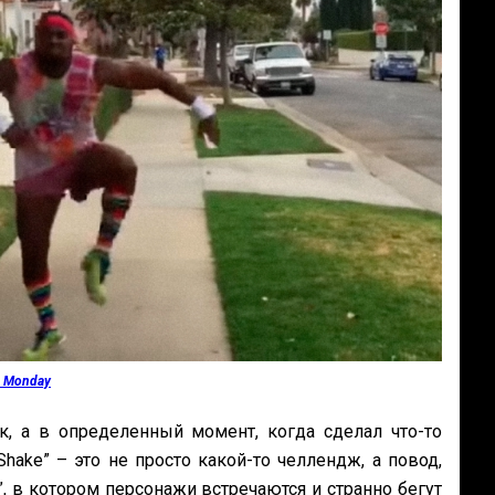
o Monday
к, а в определенный момент, когда сделал что-то
hake” – это не просто какой-то челлендж, а повод,
”, в котором персонажи встречаются и странно бегут