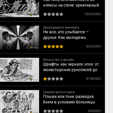
кляксы на стене: креативный
прием от Леонардо да Винчи
10/29/2025
Деградация и лженаука
Не все, кто улыбается —
друзья. Как молодёжь
вовлекают в деструктивные
9/25/2025
сообщества
Искусство и дизайн
Шрифты как зеркало эпох: от
монастырских рукописей до
типографий XIX века
9/18/2025
Гуманитарные науки
Плыви или тони: разведка
боем в условиях больницы
9/4/2025