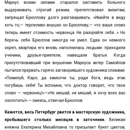
Маркус всеми силами старался заставить больного
выдерживать строгий режим, препятствовал визитам,
запрещал Брюллову долго разговаривать. «Имейте в виду
хоть то,— терпеливо внушал он Брюллову,— что ваше слово
теперь имеет стоимость червонца. Не разоряйте себя...» Но
беречь себя Брюллов никогда не умел. Едва он немного
окреп, квартира его вновь наполнилась людьми: приходили
ученики, друзья-приятели, навещали братья. Когда
присутствовавший при внушении Маркуса актер Самойлов
пытался прервать горячо заговорившего художника словами:
«Помилуй, Карл, да замолчи ты, ради бога, ведь этак
погубишь себя! Ты вспомни, что доктор говорит, что твое
слово — червонец!»—«Не мешай, не мешай, я хочу всех вас
озолотить!» — смеясь, отвечал Брюллов.
Кажется, весь Петербург рвется в мастерскую художника,
пробывшего столько месяцев в заточении.
Великая
княжна Екатерина Михайловна то присылает букет цветов,