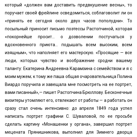
который «должен вам доставить предвкушение весны», то
поручает своей фрейлине осведомиться, соблаговолит ли он
«принять ее сегодня около двух часов пополудни». То
посыльный приносит письмо поэтессы Растопчиной, которая
«покорнейше просит... о дозволении постучаться у
вдохновенного приюта... подышать всем высоким, всем
изящным», что наполняет его мастерскую. «Просящие — все
люди, которых чувство и воображение сродни вашему
таланту: Екатерина Андреевна Карамзина с семейством и я с
моим мужем; к тому же паша общая очаровательница Полина
Виардо поручила и завещала мне посмотреть на ее портрет,
вами писанный»,— пишет Растопчина Брюллову. Бесконечные
визитеры утомляют его, отвлекают от работы — а работать он
сразу стал очень интенсивно: до апреля 1849 года успел
написать портрет графини С. Шуваловой, по ее просьбе
сделать картину «Монашенки у органа», завершил портрет
мецената Прянишникова, выполнил для Зимнего дворца