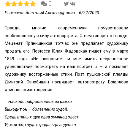
0
Рыжачков Анатолий Александрович
6/22/2020
Правда, многие современники почувствовали
необыкновенную силу автопортрета. О нем говорят в городе.
Меценат Прянишников тотчас же предлагает художнику
продать его. Поэтесса Юлия Жадовская пишет ему в марте
1849 года: «Не позволите ли мне иметь несравненное
удовольствие посмотреть на ваш портрет...» — и посылает
художнику восторженные стихи. Поэт пушкинской плеяды
Дмитрий Ознобишин посвящает автопортрету Брюллова
длинное стихотворение:
...Наскоро наброшенный, из рамки
Выходит он — болезненно худой,
Средь впалых щек едва румянец рдеет
И, мнится, грудь страдальца леденеет...