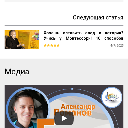
Следующая статья
Хочешь оставить след в истории?
Учись у Монтессори! 10 способов
сохранить наследие
4/7/2025
Почему даже самые выдающиеся 
педагогические идеи могут быть забыты 
спустя десятилетия? Почему успешные 
методики не всегда получают широкое 
Медиа
распространение? Как убедиться, что 
ваш труд продолжат будущие 
поколения? Ответы на эти вопросы 
можно найти, изучив опыт Марии 
Монтессори — педагога, который не 
только разработал уникальную систему 
воспитания, но и создал механизм её 
сохранения и развития по всему миру.

Эти вопросы особенно актуальны для 
женщин-новаторов, которые 
разрабатывают авторские методики, но 
сталкиваются с трудностями в их 