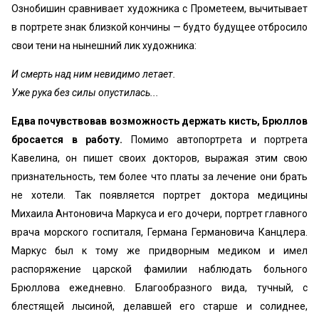
Ознобишин сравнивает художника с Прометеем, вычитывает
в портрете знак близкой кончины — будто будущее отбросило
свои тени на нынешний лик художника:
И смерть над ним невидимо летает.
Уже рука без силы опустилась...
Едва почувствовав возможность держать кисть, Брюллов
бросается в работу.
Помимо автопортрета и портрета
Кавелина, он пишет своих докторов, выражая этим свою
признательность, тем более что платы за лечение они брать
не хотели. Так появляется портрет доктора медицины
Михаила Антоновича Маркуса и его дочери, портрет главного
врача морского госпиталя, Германа Германовича Канцлера.
Маркус был к тому же придворным медиком и имел
распоряжение царской фамилии наблюдать больного
Брюллова ежедневно. Благообразного вида, тучный, с
блестящей лысиной, делавшей его старше и солиднее,