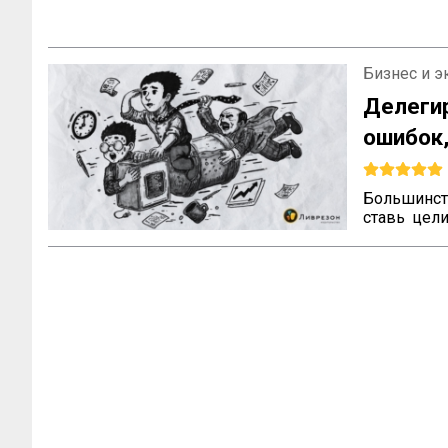
Бизнес и 
Делегир
ошибок
Большинств
ставь цели
Звёзды ух
сложными
«операцион
Мы привык
процессы
управление
единицам.
компанию 
не гениальн