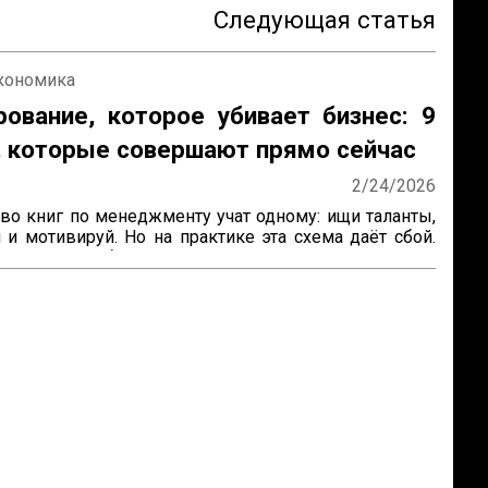
Следующая статья
экономика
ование, которое убивает бизнес: 9
, которые совершают прямо сейчас
2/24/2026
о книг по менеджменту учат одному: ищи таланты, 
 и мотивируй. Но на практике эта схема даёт сбой. 
одят, «способные» сотрудники не справляются со 
 задачами, а директор снова погружается в 
ку». В чём подвох? 

ли делегировать людям, но забываем настраивать 
. Ставка на человеческий фактор превращает 
 в лотерею, где выигрышный билет достаётся лишь 
 Существует иной подход: он позволяет сделать 
человеко-независимой, где результат гарантирует 
ость сотрудника, а ...