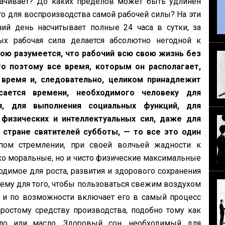
лачивает? До каких пределов может быть удлинен
о для воспроизводства самой рабочей силы? На эти
чий день насчитывает полные 24 часа в сутки, за
ых рабочая сила делается абсолютно негодной к
ою разумеется, что рабочий всю свою жизнь без
то поэтому все время, которым он располагает,
 время и, следовательно, целиком принадлежит
сается времени, необходимого человеку для
ия, для выполнения социальных функций, для
физических и интеллектуальных сил, даже для
 стране святителей субботы, — то все это один
ом стремлении, при своей волчьей жадности к
ко моральные, но и чисто физические максимальные
одимое для роста, развития и здорового сохранения
чему для того, чтобы пользоваться свежим воздухом
 и по возможности включает его в самый процесс
простому средству производства, подобно тому как
ло или масло. Здоровый сон, необходимый для