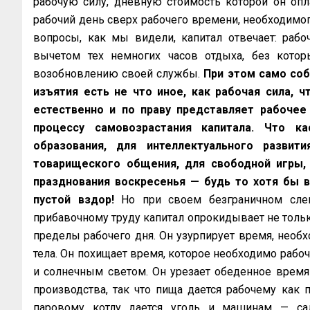
рабочую силу, дневную стоимость которой он оп
рабочий день сверх рабочего времени, необходимог
вопросы, как мы видели, капитал отвечает: рабо
вычетом тех немногих часов отдыха, без котор
возобновлению своей службы.
При этом само соб
изъятия есть не что иное, как рабочая сила, ч
естественно и по праву представляет рабочее
процессу самовозрастания капитала. Что ка
образования, для интеллектуального развит
товарищеского общения, для свободной игры, 
празднования воскресенья — будь то хотя бы в
пустой вздор!
Но при своем безграничном слеп
прибавочному труду капитал опрокидывает не толь
пределы рабочего дня. Он узурпирует время, необх
тела. Он похищает время, которое необходимо рабо
и солнечным светом. Он урезает обеденное время
производства, так что пища дается рабочему как 
паровому котлу дается уголь и машинам — са