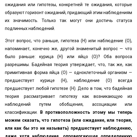
ожидания или гипотезы, конкретней те ожидания, которые
образуют горизонт ожиданий, придающий этим наблюдениям
их значимость. Только так могут они достичь статуса
подлинных наблюдений.
Этот вопрос, что раньше, гипотеза (Н) или наблюдение (О),
напоминает, конечно же, другой знаменитый вопрос — что
было раньше: курица (Н) или яйцо (О)? Оба вопроса
разрешимы. Бадейная теория утверждает, что, так же, как
примитивная форма яйца (О) — одноклеточный организм —
предшествует курице (Н), наблюдение (О) всегда
предшествует любой гипотезе (Н). Дело в том, что бадейная
теория рассматривает гипотезу как возникающую из
наблюдений путем обобщения, ассоциации или
классификации.
В противоположность этому мы теперь
можем сказать, что гипотеза (или ожидание, или теория,
или как бы это ни называть) предшествует наблюдению,
даже хотя наблюдение, опровергающее определенную