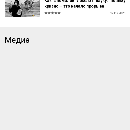
Как аномалии ломают науку: почему
кризис — это начало прорыва
9/11/2025
Наука не ошибается — пока не начнёт 
ошибаться. Что общего у Коперника, 
химиков XVIII века и теории Максвелла? 
Все они столкнулись с тем, что не 
Медиа
вписывалось в картину мира, — с 
аномалией. Но ученые ведь не бросаются 
пересматривать всё из-за каждой 
мелочи? Правильно. Так как же 
крошечное несоответствие 
превращается в научную революцию, 
которая меняет всё? 

Этот текст — фрагмент из книги Томаса 
Куна «Структура научных революций». 
Здесь вы узнаете, почему учёные годами 
могут игнорировать «неудобные» факты 
и в какой момент аномалия взрывает 
парадигму и начинае...