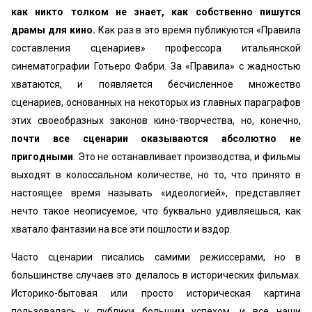
как никто толком не знает, как собственно пишутся
драмы для кино.
Как раз в это время публикуются «‎Правила
составления сценариев» профессора итальянской
синематографии Готьеро Фабри. За «‎Правила» с жадностью
хватаются, и появляется бесчисленное множество
сценариев, основанных на некоторых из главных параграфов
этих своеобразных законов кино-творчества, но, конечно,
почти все сценарии оказываются абсолютно не
пригодными
. Это не останавливает производства, и фильмы
выходят в колоссальном количестве, но то, что принято в
настоящее время называть «‎идеологией», представляет
нечто такое неописуемое, что буквально удивляешься, как
хватало фантазии на все эти пошлости и вздор.
Часто сценарии писались самими режиссерами, но в
большинстве случаев это делалось в исторических фильмах.
Историко-бытовая или просто историческая картина
пользовалась у публики большим успехом, и все наши