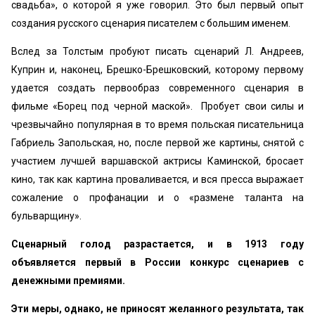
свадьба», о которой я уже говорил. Это был первый опыт
создания русского сценария писателем с большим именем.
Вслед за Толстым пробуют писать сценарий Л. Андреев,
Куприн и, наконец, Брешко-Брешковский, которому первому
удается создать первообраз современного сценария в
фильме «‎Борец под черной маской». Пробует свои силы и
чрезвычайно популярная в то время польская писательница
Габриель Запольская, но, после первой же картины, снятой с
участием лучшей варшавской актрисы Каминской, бросает
кино, так как картина проваливается, и вся пресса выражает
сожаление о профанации и о «‎размене таланта на
бульварщину».
Сценарный голод разрастается, и в 1913 году
объявляется первый в России конкурс сценариев с
денежными премиями.
Эти меры, однако, не приносят желанного результата, так