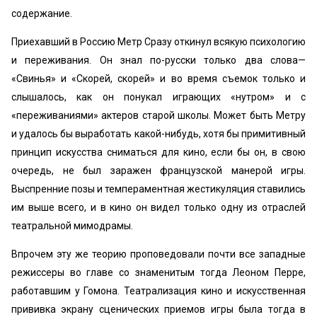
содержание.
Приехавший в Россию Метр Сразу откинул всякую психологию
и переживания. Он знал по-русски только два слова—
«‎Свинья» и «‎Скорей, скорей» и во время съемок только и
слышалось, как он понукал играющих «‎нутром» и с
«‎переживаниями» актеров старой школы. Может быть Метру
и удалось бы выработать какой-нибудь, хотя бы примитивный
принцип искусства сниматься для кино, если бы он, в свою
очередь, не был заражен французской манерой игры.
Выспренние позы и темпераментная жестикуляция ставились
им выше всего, и в кино он видел только одну из отраслей
театральной мимодрамы.
Впрочем эту же теорию проповедовали почти все западные
режиссеры во главе со знаменитым тогда Леоном Перре,
работавшим у Гомона. Театрализация кино и искусственная
прививка экрану сценических приемов игры была тогда в