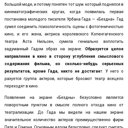
большой моде, и потому понятен тот шум. который поднялся в
кинематографических кругах, когда появилась первая
постановка молодого писателя Урбана Гада — «‎Бездна». Гад
сумел соединить психологичность сцены с фотогеничностью
кино, и его жена, актриса королевского Копенгагенского
театра Аста Нильсен, сумела гениально воплотить
задуманный Гадом образ на экране.
Образуется целое
направление в кино в сторону углубления смыслового
содержания фильма, но сколько-нибудь серьезных
результатов, кроме Гада, никто не достигае
т. У него о
разуется группа актеров, которые бросают театр всецело
переходят в кино.
Появление на экране «‎Бездны» безусловно является
поворотным пунктом в смысле полного отхода кино от
театрализации. До Гада мы видели на нашем экране
значительное количество актеров преимущественно фирм
Пате и Гомона. Основным ядром безусловно следует считать