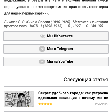
подражание, в результате чего и получал нелепая смесь
«‎французского с нижегородским», которая столь характерна
для наших первых картин».
Лихачев Б. С. Кино в России (1896-1926) . Материалы к истории
русского кино. ЧАСТЬ 1 (1896-1913). — Л., 1927. — С. 148-155.
Мы ВКонтакте
Мы в Telegram
Мы на YouTube
Следующая статья
Секрет удобного города: как устроена
идеальная навигация и почему мы не
теряемся в Манхэттене, но блуждаем в
2/25/2026
«спальнике»
Мы редко задумываемся об этом, но 