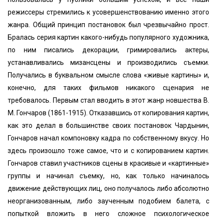
режиссеры стремились к усовершенствованию именно этого
жанра. Общий принцип постановок был чрезвычайно прост.
Бралась серия картин какого-нибудь популярного художника,
по ним писались декорации, гримировались актеры,
устанавливались мизансцены и производились съемки.
Получались в буквальном смысле слова «‎живые картины» и,
конечно, для таких фильмов никакого сценария не
требовалось. Первым стал вводить в этот жанр новшества В.
М. Гончаров (1861-1915). Отказавшись от копирования картин,
как это делал в большинстве своих постановок Чардынин,
Гончаров начал компоновку кадра по собственному вкусу. Но
здесь произошло тоже самое, что и с копированием картин.
Гончаров ставил участников сцены в красивые и «‎картинные»
группы и начинал съемку, но, как только начиналось
движение действующих лиц, оно получалось либо абсолютно
неорганизованным, либо заученным подобием балета, с
попыткой вложить в него сложное психологическое