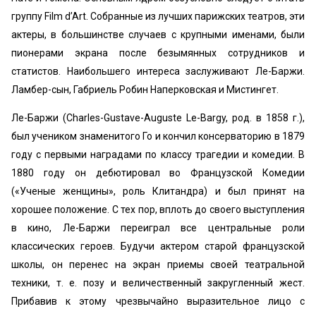
группу Film d’Art. Собранные из лучших парижских театров, эти
актеры, в большинстве случаев с крупными именами, были
пионерами экрана после безымянных сотрудников и
статистов. Наибольшего интереса заслуживают Ле-Баржи.
Ламбер-сын, Габриель Робин Наперковская и Мистингет.
Ле-Баржи (Charles-Gustave-Auguste Le-Bargy, род. в 1858 г.),
был учеником знаменитого Го и кончил консерваторию в 1879
году с первыми наградами по классу трагедии и комедии. В
1880 году он дебютировал во Французской Комедии
(«Ученые женщины», роль Клитандра) и был принят на
хорошее положение. С тех пор, вплоть до своего выступления
в кино, Ле-Баржи переиграл все центральные роли
классических героев. Будучи актером старой французской
школы, он перенес на экран приемы своей театральной
техники, т. е. позу и величественный закругленный жест.
Прибавив к этому чрезвычайно выразительное лицо с