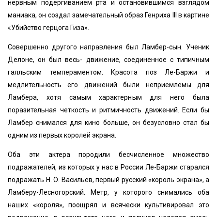
нервным подергиванием рта и остановившимся взглядом
маниака, он создал замечательный образ Генриха III в картине
«‎Убийство герцога Гиза».
Совершенно другого направления был Ламбер-сын. Ученик
Делоне, он был весь- движение, соединенное с типичным
галльским темпераментом. Красота поз Ле-Баржи и
медлительность его движений были неприемлемы для
Ламбера, хотя самым характерным для него была
поразительная четкость и ритмичность движений. Если бы
Ламбер снимался для кино больше, он безусловно стал бы
одним из первых королей экрана.
Оба эти актера породили бесчисленное множество
подражателей, из которых у нас в России Ле-Баржи старался
подражать Н. О. Васильев, первый русский «‎король экрана», a
Ламберу-Лесногорский. Метр, у которого снимались оба
наших «‎короля», поощрял и всячески культивировал это