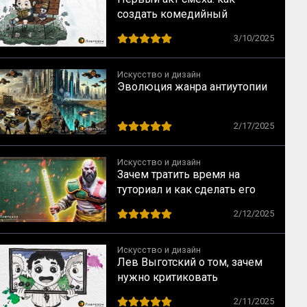
создать комедийный
конфликт, который зажжет
3/10/2025
ваш сценарий
Искусство и дизайн
Эволюция жанра антиутопии
2/17/2025
Искусство и дизайн
Зачем тратить время на
туториал и как сделать его
незатратно
2/12/2025
Искусство и дизайн
Лев Выготский о том, зачем
нужно критиковать
произведения искусства
2/11/2025