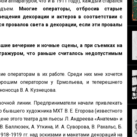
ой аппаратурой, что и в 1911 году), каждый старался
одъем.
Многие операторы, отбросив старые
ещения декорации и актеров в соответствии с
я провалов света в декорации, если эти провалы
шие вечерние и ночные сцены, а при съемках на
нтражуром, что раньше считалось недопустимым
е операторам в их работе. Среди них мне хочется
хорошим оператором у Ермольева, и теперешнего
оносца В. А. Кузнецова.
вочной линии. Предприниматели начали привлекать
 бывшего художника МХТ В. Е. Егорова (известного
не этого театра для пьесы Л. Андреева «Анатема» и
Баллюзек, А. Уткина, И. А. Суворова, В. Рахальс, Б.
 1918-1919 гг. над эскизами и макетами декораций на