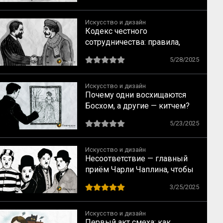
Искусство и дизайн
Кодекс честного
сотрудничества: правила,
которые защитят заказчиков
5/28/2025
и исполнителей
Искусство и дизайн
Почему одни восхищаются
Босхом, а другие — китчем?
Как научиться отличать
5/23/2025
искусство от подделки
Искусство и дизайн
Несоответствие — главный
приём Чарли Чаплина, чтобы
расмешить зрителя
3/25/2025
Искусство и дизайн
Первый акт смеха: как