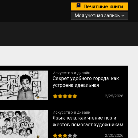
Печатные книги
Моя учетная запись
Искусство и дизайн
Секрет удобного города: как
устроена идеальная
навигация и почему мы не
2/25/2026
теряемся в Манхэттене, но
блуждаем в «спальнике»
Искусство и дизайн
Язык тела: как чтение поз и
жестов помогает художникам
говорить с человеком без
2/20/2026