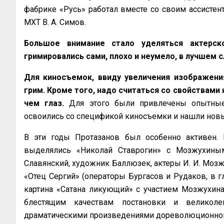
фабрике «Русь» работал вместе со своим ассисте
МХТ В. А. Симов.
Большое внимание стало уделяться актерск
гримировались сами, плохо и неумело, в лучшем 
Для киносъемок, ввиду увеличения изображени
грим. Кроме того, надо считаться со свойствами
чем глаз.
Для этого были привлечены опытные
освоились со спецификой киносъемки и нашли новые
В эти годы Протазанов был особенно активен. 
выделялись «Николай Ставрогин» с Мозжухиным
Славянский, художник Баллюзек, актеры И. И. Мозжухи
«Отец Сергий» (операторы Бургасов и Рудаков, в 
картина «Сатана ликующий» с участием Мозжухина,
блестящим качествам постановки и великол
драматическими произведениями дореволюционной