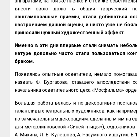
аппаратами, на той же пленке и с той же осветительн
внести свою долю в общий творческий п
заштампованные приемы, стали добиваться осв
настроением данной сцены, и никто уже не боялс
приносили нужный художественный эффект.
Именно в эти дни впервые стали снимать неболь
натуре довольно часто стали пользоваться ко
браком.
Появились опытные осветители, немало помогавши
назвать Ф. Бургасова, ставшего впоследствии 
начальника осветительного цеха «Мосфильма» орден
Большая работа велась и по декоративно-постано
талантливых театральных художников, как например
по замечательным декорациям, сделанным им на сце
для метерлинковской «Синей птицы»), художников В. 
А. Михина, Л. В. Кулешова, А. Разумного и других. В