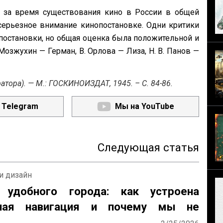
за время существования кино в России в общей
серьезное внимание кинопостановке. Одни критики
постановки, но общая оценка была положительной и
озжухин — Герман, В. Орлова — Лиза, Н. В. Панов —
тора). — М.: ГОСКИНОИЗДАТ, 1945. – С. 84-86.
 Telegram
Мы на YouTube
Следующая статья
и дизайн
 удобного города: как устроена
ьная навигация и почему мы не
ся в Манхэттене, но блуждаем в