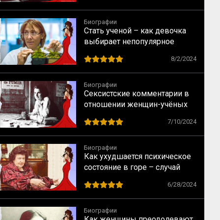
Биографии
Стать ученой – как девочка
выбирает непопулярное
предназначение
8/2/2024
Биографии
Сексистские комментарии в
отношении женщин-учёных
как норма в науке XX века
7/10/2024
Биографии
Как ухудшается психическое
состояние в горе – случай
Натальи Бехтеревой
6/28/2024
Биографии
Как женщины преодолевают