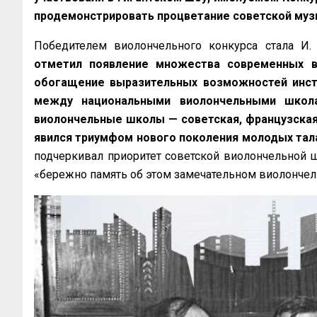
продемонстрировать процветание советской муз
Победителем виолончельного конкурса стала И.
отметил появление множества современных ви
обогащение выразительных возможностей инстр
между национальными виолончельными школа
виолончельные школы — советская, французская 
явился триумфом нового поколения молодых тал
подчеркивал приоритет советской виолончельной шк
«бережно память об этом замечательном виолончели