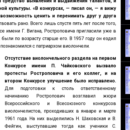
л средство выявления и выдвижения талантов, и
ой культуры.
«В конкурсах, — писал он, — я вижу
возможность ценить и перенимать друг у друга
вовать рано. Всего лишь спустя пять лет после того,
се имени Г. Вигана, Ростроповича пригласили уже в
были по возрасту старше его. В 1957 году он ездил
 познакомился с патриархом виолончели.
Отсутствие виолончельного раздела на первом
Конкурсе имени П. Чайковского вызвало
протесты Ростроповича и его коллег, и на
втором Конкурсе улучшение было исправлено.
Для подготовки к столь ответственному
начинанию Ростропович возглавил жюри
Всероссийского и Всесоюзного конкурсов
виолончелистов, проходивших в январе и марте
1961 года. На них выделились Н. Шаховская и В.
Фейгин, выступавшие тогда как ученики С.