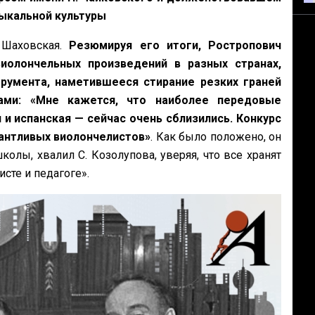
ыкальной культуры
 Шаховская.
Резюмируя его итоги, Ростропович
олончельных произведений в разных странах,
умента, наметившееся стирание резких граней
ми: «Мне кажется, что наиболее передовые
и испанская — сейчас очень сблизились. Конкурс
антливых виолончелистов»
. Как было положено, он
олы, хвалил С. Козолупова, уверяя, что все хранят
сте и педагоге».