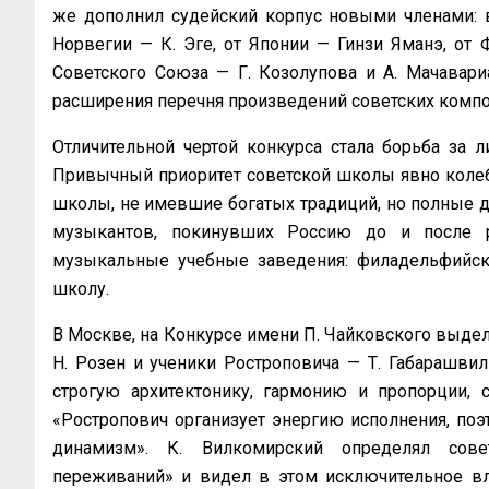
же дополнил судейский корпус новыми членами: в
Норвегии — К. Эге, от Японии — Гинзи Яманэ, от 
Советского Союза — Г. Козолупова и А. Мачавари
расширения перечня произведений советских композ
Отличительной чертой конкурса стала борьба за 
Привычный приоритет советской школы явно колеба
школы, не имевшие богатых традиций, но полные д
музыкантов, покинувших Россию до и после
музыкальные учебные заведения: филадельфийск
школу.
В Москве, на Конкурсе имени П. Чайковского выделил
Н. Розен и ученики Ростроповича — Т. Габарашвили,
строгую архитектонику, гармонию и пропорции, с
«Ростропович организует энергию исполнения, поэ
динамизм». К. Вилкомирский определял совет
переживаний» и видел в этом исключительное вли