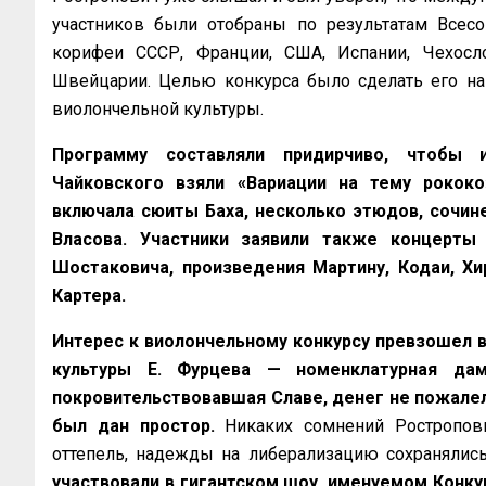
участников были отобраны по результатам Всес
корифеи СССР, Франции, США, Испании, Чехослов
Швейцарии. Целью конкурса было сделать его н
виолончельной культуры.
Программу составляли придирчиво, чтобы и
Чайковского взяли «Вариации на тему рококо
включала сюиты Баха, несколько этюдов, сочин
Власова. Участники заявили также концерты 
Шостаковича, произведения Мартину, Кодаи, Хир
Картера.
Интерес к виолончельному конкурсу превзошел в
культуры Е. Фурцева — номенклатурная да
покровительствовавшая Славе, денег не пожалел
был дан простор.
Никаких сомнений Ростропов
оттепель, надежды на либерализацию сохранялис
участвовали в гигантском шоу, именуемом Конк