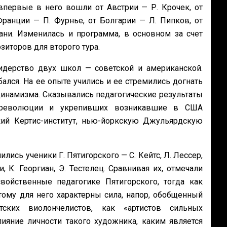
первые в него вошли от Австрии — Р. Крочек, от
Франции — П. Фурнье, от Болгарии — Л. Пипков, от
ани. Изменилась и программа, в основном за счет
иторов для второго тура.
лидерство двух школ — советской и американской.
лся. На ее опыте учились и ее стремились догнать
инамизма. Сказывались педагогические результаты
 революции и укрепивших возникавшие в США
ий Кертис-институт, нью-йоркскую Джульярдскую
ись ученики Г. Пятигорского — С. Кейтс, Л. Лессер,
 К. Георгиан, Э. Тестелец. Сравнивая их, отмечали
войственные педагогике Пятигорского, тогда как
тому для него характерны сила, напор, обобщенный
ских виолончелистов, как «артистов сильных
яние личности такого художника, каким является