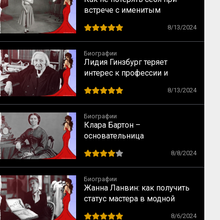
встрече с именитым
режиссером – опыт Одри
8/13/2024
Хепбёрн
Биографии
Лидия Гинзбург теряет
интерес к профессии и
сталкивается с кризисом
8/13/2024
Биографии
Клара Бартон –
основательница
Американского Красного
8/8/2024
Креста
Биографии
Жанна Ланвин: как получить
статус мастера в модной
индустрии
8/6/2024