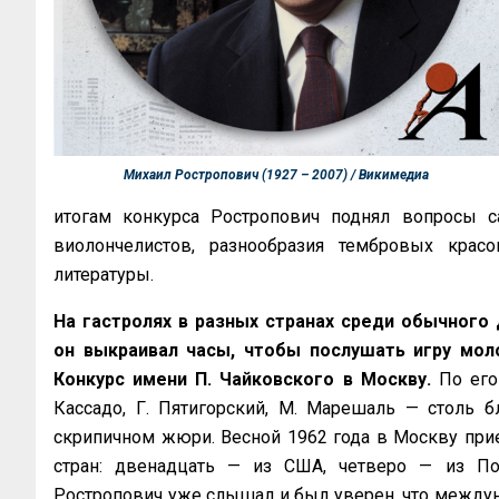
Михаил Ростропович (1927 – 2007) / Викимедиа
итогам конкурса Ростропович поднял вопросы са
виолончелистов, разнообразия тембровых крас
литературы.
На гастролях в разных странах среди обычного
он выкраивал часы, чтобы послушать игру моло
Конкурс имени П. Чайковского в Москву.
По его
Кассадо, Г. Пятигорский, М. Марешаль — столь 
скрипичном жюри. Весной 1962 года в Москву прие
стран: двенадцать — из США, четверо — из По
Ростропович уже слышал и был уверен, что междун