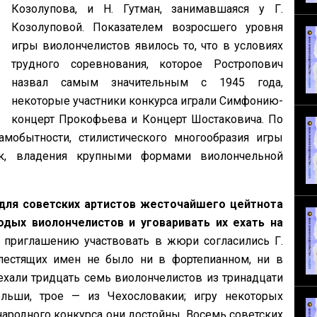
Козолупова, и Н. Гутман, занимавшаяся у Г.
Козолуповой. Показателем возросшего уровня
игры виолончелистов явилось то, что в условиях
трудного соревнования, которое Ростропович
назвал самым значительным с 1945 года,
некоторые участники конкурса играли Симфонию-
концерт Прокофьева и Концерт Шостаковича. По
мобытности, стилистического многообразия игры
ок, владения крупными формами виолончельной
 для советских артистов жесточайшего цейтнота
дых виолончелистов и уговаривать их ехать на
 приглашению участвовать в жюри согласились Г.
блестящих имен не было ни в фортепианном, ни в
хали тридцать семь виолончелистов из тринадцати
льши, трое — из Чехословакии; игру некоторых
ародного конкурса они достойны. Восемь советских