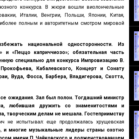
оюзного конкурса. В жюри вошли виолончельные
акии, Италии, Венгрии, Польши, Японии, Китая,
аиболее полным и авторитетным смотром мировой
збежать национальной односторонности. Из
» и «Пеццо каприччиозо»; обязательная часть
енную специально для конкурса Импровизацию В.
Прокофьева, Кабалевского, Концерт и Сонату
аи, Вуда, Фосса, Барбера, Владигерова, Скотта,
се ожидания. Зал был полон. Тогдашний министр
ма, любившая дружить со знаменитостями и
а, творческим делам не мешала. Гостеприимству
ич не испытывал: еще продолжалась хрущевская
ь,
и многие музыкальные лидеры страны охотно
урсом имени П. Чайковского и долженствовавшем