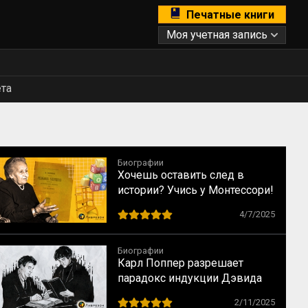
Печатные книги
Моя учетная запись
ета
Биографии
Хочешь оставить след в
истории? Учись у Монтессори!
10 способов сохранить
4/7/2025
наследие
Биографии
Карл Поппер разрешает
парадокс индукции Дэвида
Юма
2/11/2025