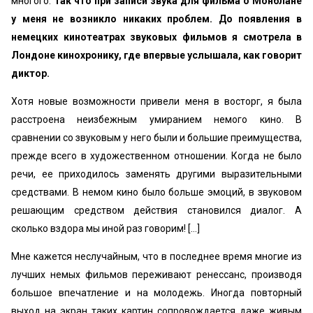
многого.
Так что при записи звука для фильма о Монблане
у меня не возникло никаких проблем. До появления в
немецких кинотеатрах звуковых фильмов я смотрела в
Лондоне кинохронику, где впервые услышала, как говорит
диктор.
Хотя новые возможности привели меня в восторг, я была
расстроена неизбежным умиранием немого кино. В
сравнении со звуковым у него были и большие преимущества,
прежде всего в художественном отношении. Когда не было
речи, ее приходилось заменять другими выразительными
средствами. В немом кино было больше эмоций, в звуковом
решающим средством действия становился диалог. А
сколько вздора мы иной раз говорим! […]
Мне кажется неслучайным, что в последнее время многие из
лучших немых фильмов переживают ренессанс, производя
большое впечатление и на молодежь. Иногда повторный
выход на экран таких картин сопровождается даже живым