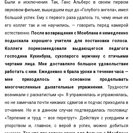
Были и исключения. Так, Ганс Альберс в своем первом
звуковом фильме, вышедшем еще до «Голубого ангела», имел
большой успех. Ему с первого раза удалось то, чему иные из
его коллег так и не научились, — говорить перед камерой
естественно.
После возвращения с Монблана я немедленно
подыскала хорошего учителя для постановки голоса.
Коллеги порекомендовали выдающегося педагога
господина Кухенбуха, сухопарого мужчину с птичьими
чертами лица. Мне доставляло большое удовольствие
работать с ним. Ежедневно я брала уроки в течение часа —
мне приходилось в основном проделывать
многочисленные дыхательные упражнения.
Трудности
возникали с раскатистым «р». Я упражнялась и упражнялась,
но не замечала почти никаких сдвигов и подчас приходила в
отчаяние. Но и в данном случае подтвердилась пословицг
«Терпение и труд — все перетрут». Действуя с усердием и
упорством и, главное, с верой в успех, можно добиться