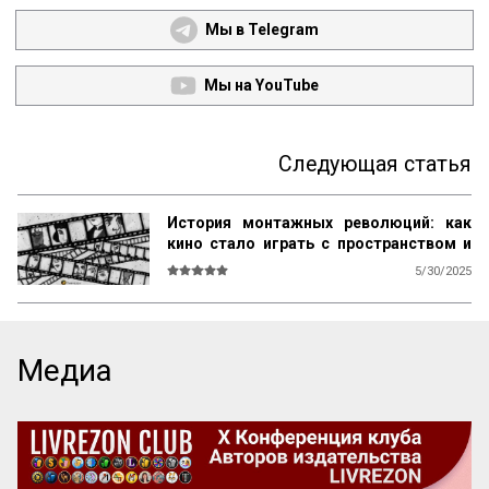
Мы в Telegram
Мы на YouTube
Следующая статья
История монтажных революций: как
кино стало играть с пространством и
временем
5/30/2025
То, о чем я буду сейчас говорить, я 
думаю, всем покажется просто смешным, 
настолько это наивно, примитивно и 
общеизвестно. Но в то время (а это было 
Медиа
совсем недавно) это казалось таким 
невероятным «‎футуризмом», что с ним 
боролись самым жестоким образом. И 
вот, нашей группе и товарищам, с 
которыми я работал, и мне самому из за 
того, что мы были такими формальными 
революционерами, приходилось очень 
часто прекращать работу. У меня дело 