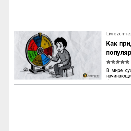
Livrezon-т
Как при
популя
В мире су
начинающи
быть сюже
одной книг
придумать
содержание
проведет п
книга боле
деревне? 
если поста
«‎Мастер и 