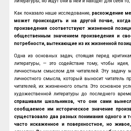
литературы, но ищут они в ней и находят для себя то
Как показало наше исследование,
расхождение ме
может происходить и на другой почве, когд
произведения соответствуют жизненной позици
общественным значением произведения и свое
потребности, вытекающие из их жизненной позиц
Одна из основных задач, стоящая перед критика
литературы, — это содействие тому, чтобы идея,
личностным смыслом для читателей. Эту задачу 
личностного смысла, который выносит читатель пр
читателей, их жизненного опыта. Это основное ус
художественной литературы до последнего врем
спрашивали школьников, что они сами вынесли
сообщаемое им историческое значение произв
существовало два разных понимания одного и т
часто искаженное и поверхностное, но живое