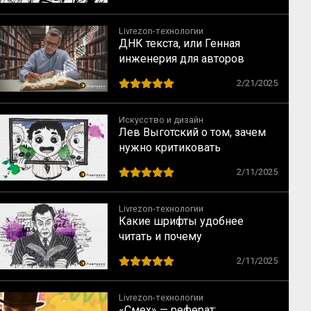
Livrezon-технологии
ДНК текста, или Генная
инженерия для авторов
2/21/2025
Искусство и дизайн
Лев Выготский о том, зачем
нужно критиковать
произведения искусства
2/11/2025
Livrezon-технологии
Какие шрифты удобнее
читать и почему
2/11/2025
Livrezon-технологии
«Смех» — реферат: