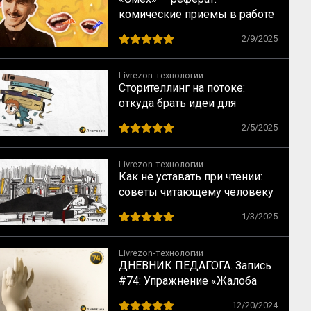
комические приёмы в работе
Анри Бергсона
2/9/2025
Livrezon-технологии
Сторителлинг на потоке:
откуда брать идеи для
контента
2/5/2025
Livrezon-технологии
Как не уставать при чтении:
советы читающему человеку
1/3/2025
Livrezon-технологии
ДНЕВНИК ПЕДАГОГА. Запись
#74: Упражнение «Жалоба
небу»
12/20/2024