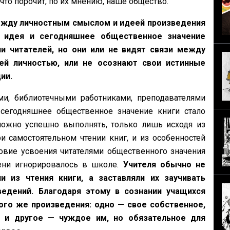
, что порочит, по их мнению, наше общество.
жду личностным смыслом и идеей произведения
а идея и сегодняшнее общественное значение
и читателей, но они или не видят связи между
й личностью, или не осознают свои истинные
ии.
ми, библиотечными работниками, преподавателями
 сегодняшнее общественное значение книги стало
можно успешно выполнять, только лишь исходя из
и самостоятельном чтении книг, и из особенностей
ловие усвоения читателями общественного значения
ени игнорировалось в школе.
Учителя обычно не
 из чтения книги, а заставляли их заучивать
едений. Благодаря этому в сознании учащихся
ого же произведения: одно — свое собственное,
, и другое — чуждое им, но обязательное для