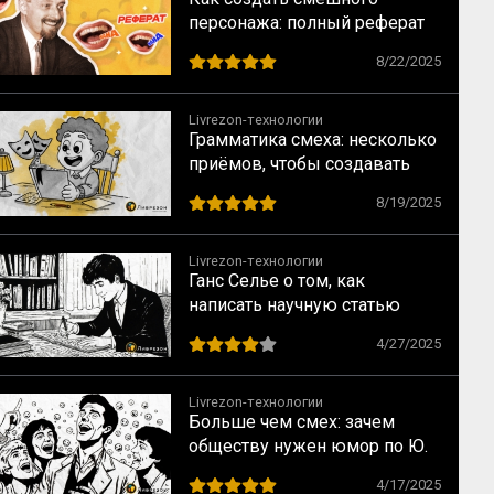
персонажа: полный реферат
по книге В. Я. Проппа
8/22/2025
«Проблемы комизма и
смеха»
Livrezon-технологии
Грамматика смеха: несколько
приёмов, чтобы создавать
юмор с помощью языка
8/19/2025
Livrezon-технологии
Ганс Селье о том, как
написать научную статью
4/27/2025
Livrezon-технологии
Больше чем смех: зачем
обществу нужен юмор по Ю.
Тамбергу
4/17/2025