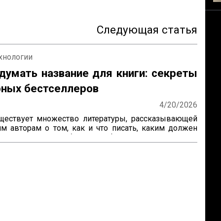
Следующая статья
ехнологии
думать название для книги: секреты
рных бестселлеров
4/20/2026
ществует множество литературы, рассказывающей 
м авторам о том, как и что писать, каким должен 
т, герои, язык, образы и оформление. Но нет ни 
и, которая бы рассказывала о самом главном — как 
 название! А ведь именно название, а вовсе не 
, приносит книге успех! Кто думает иначе — пусть 
ростой эксперимент: спросит у кого угодно, какая 
е знаменита: про черта в городе или про джинна в 
Никто вам ничего вразумительного не скажет. Но 
вить вопрос иначе: какая книга более знаменита: 
Маргарита» или «...