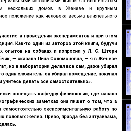
атериальными источниками жизни. Он был богатым
ьцем нескольких домов в Женеве и крупным
ное положение как человека весьма влиятельного
частие в проведении экспериментов и при этом
ция. Как-то один из авторов этой книги, будучи
х опытов на собаках и попросил у Л. С. Штерн
бчик, — сказала Лина Соломоновна, — я в Женеве
ат, но в лаборатории делал все сам, даже убирал
го один служитель, он убирал помещение, покупал
и учитесь делать все самостоятельно».
ески посещать кафедру физиологии, где начала
иографических заметках она пишет о том, что в
и самостоятельно экспериментальную работу по
 половых желез. Прево, правда без энтузиазма,
далась.