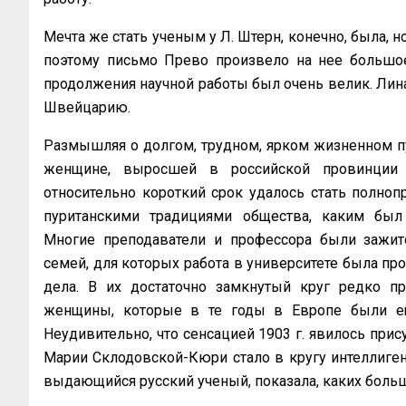
Мечта же стать ученым у Л. Штерн, конечно, была, но
поэтому письмо Прево произвело на нее большое
продолжения научной работы был очень велик. Лина
Швейцарию.
Размышляя о долгом, трудном, ярком жизненном пут
женщине, выросшей в российской провинции 
относительно короткий срок удалось стать полноп
пуританскими традициями общества, каким был к
Многие преподаватели и профессора были зажит
семей, для которых работа в университете была про
дела. В их достаточно замкнутый круг редко п
женщины, которые в те годы в Европе были е
Неудивительно, что сенсацией 1903 г. явилось при
Марии Склодовской-Кюри стало в кругу интеллиген
выдающийся русский ученый, показала, каких больш