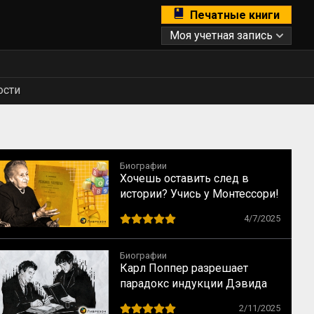
Печатные книги
Моя учетная запись
ости
Биографии
Хочешь оставить след в
истории? Учись у Монтессори!
10 способов сохранить
4/7/2025
наследие
Биографии
Карл Поппер разрешает
парадокс индукции Дэвида
Юма
2/11/2025