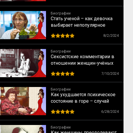
Биографии
Стать ученой – как девочка
выбирает непопулярное
предназначение
8/2/2024
Биографии
Сексистские комментарии в
отношении женщин-учёных
как норма в науке XX века
7/10/2024
Биографии
Как ухудшается психическое
состояние в горе – случай
Натальи Бехтеревой
6/28/2024
Биографии
Как женщины преодолевают