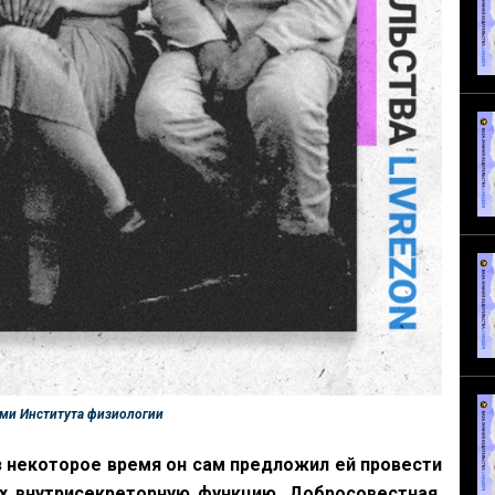
ми Института физиологии
 некоторое время он сам предложил ей провести
х внутрисекреторную функцию. Добросовестная,