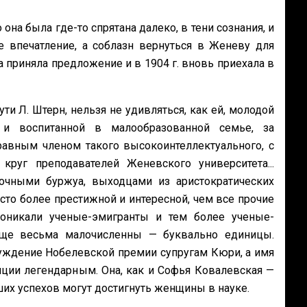
 она была где-то спрятана далеко, в тени сознания, и
 впечатление, а соблазн вернуться в Женеву для
 приняла предложение и в 1904 г. вновь приехала в
и Л. Штерн, нельзя не удивляться, как ей, молодой
и воспитанной в малообразованной семье, за
равным членом такого высокоинтеллектуального, с
руг преподавателей Женевского университета...
очными буржуа, выходцами из аристократических
сто более престижной и интересной, чем все прочие
роникали ученые-эмигранты и тем более ученые-
ще весьма малочисленны — буквально единицы.
суждение Нобелевской премии супругам Кюри, а имя
ции легендарным. Она, как и Софья Ковалевская —
их успехов могут достигнуть женщины в науке.