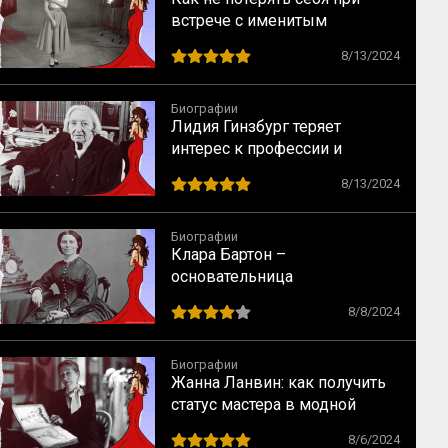
встрече с именитым
режиссером – опыт Одри
8/13/2024
Хепбёрн
Биографии
Лидия Гинзбург теряет
интерес к профессии и
сталкивается с кризисом
8/13/2024
Биографии
Клара Бартон –
основательница
Американского Красного
8/8/2024
Креста
Биографии
Жанна Ланвин: как получить
статус мастера в модной
индустрии
8/6/2024