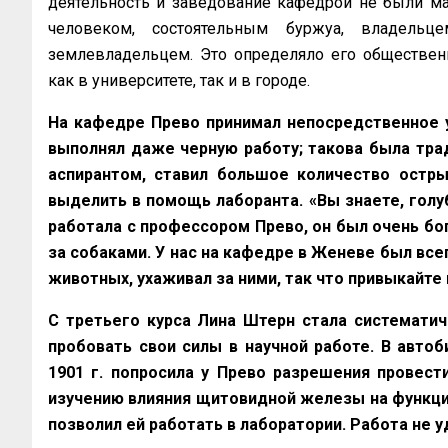
деятельность и заведование кафедрой не были м
человеком, состоятельным буржуа, владел
землевладельцем. Это определяло его обществен
как в университете, так и в городе.
На кафедре Прево принимал непосредственное у
выполнял даже черную работу; такова была тради
аспирантом, ставил большое количество остры
выделить в помощь лаборанта. «Вы знаете, голу
работала с профессором Прево, он был очень бог
за собаками. У нас на кафедре в Женеве был все
животных, ухаживал за ними, так что привыкайте 
С третьего курса Лина Штерн стала систематич
пробовать свои силы в научной работе. В автоб
1901 г. попросила у Прево разрешения провест
изучению влияния щитовидной железы на функцию
позволил ей работать в лаборатории. Работа не у