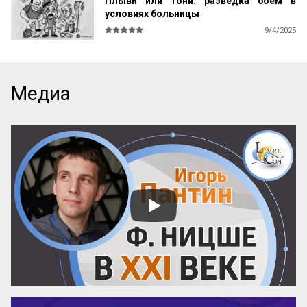
Плыви или тони: разведка боем в
условиях больницы
9/4/2025
Начинающим медработникам трудно 
адаптироваться к реальным условиям 
больницы. Многие испытывают 
серьёзный стресс, который влияет на 
Медиа
дальнейшую карьеру и нередко 
становится причиной, почему они уходят 
из профессии. В этой статье мы 
рассмотрим основные маркеры проблем 
с адаптацией и как их преодолеть. Это 
полезно знать большинству медицинских 
работников, особенно студентам-
медикам. Несмотря на давность и 
масштабность обсуждения, тема всё ещё 
остаётся недостаточно разработанной.

Медицинский институт

Несмотря на то, что у...