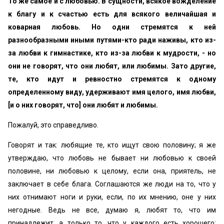
То же самое и с любовью. В сущности, всякое вожделение
к благу и к счастью есть для всякого величайшая и
коварная любовь. Но одни стремятся к ней
разнообразными иными путями-кто ради наживы, кто из-
за любви к гимнастике, кто из-за любви к мудрости, - но
они не говорят, что они любят, или любимы. Зато другие,
те, кто идут и ревностно стремятся к одному
определенному виду, удерживают имя целого, имя любви,
[и о них говорят, что] они любят и любимы.
Пожалуй, это справедливо.
Говорят и так: любящие те, кто ищут свою половину; я же
утверждаю, что любовь не бывает ни любовью к своей
половине, ни любовью к целому, если она, приятель, не
заключает в себе блага. Соглашаются же люди на то, что у
них отнимают ноги и руки, если, по их мнению, оне у них
негодные. Ведь не все, думаю я, любят то, что им
принадлежит, а только то, что у каждого есть хорошего;