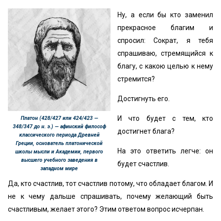
Ну, а если бы кто заменил
прекрасное благим и
спросил: Сократ, я тебя
спрашиваю, стремящийся к
благу, с какою целью к нему
стремится?
Достигнуть его.
И что будет с тем, кто
Платон (428/427 или 424/423 —
348/347 до н. э.) — афинский философ
достигнет блага?
классического периода Древней
Греции, основатель платонической
На это ответить легче: он
школы мысли и Академии, первого
высшего учебного заведения в
будет счастлив.
западном мире
Да, кто счастлив, тот счастлив потому, что обладает благом. И
не к чему дальше спрашивать, почему желающий быть
счастливым, желает этого? Этим ответом вопрос исчерпан.