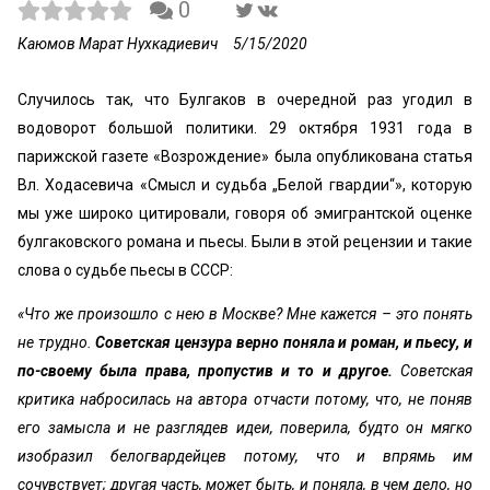
0
Каюмов Марат Нухкадиевич
5/15/2020
Случилось так, что Булгаков в очередной раз угодил в
водоворот большой политики. 29 октября 1931 года в
парижской газете «Возрождение» была опубликована статья
Вл. Ходасевича «Смысл и судьба „Белой гвардии“», которую
мы уже широко цитировали, говоря об эмигрантской оценке
булгаковского романа и пьесы. Были в этой рецензии и такие
слова о судьбе пьесы в СССР:
«Что же произошло с нею в Москве? Мне кажется – это понять
не трудно.
Советская цензура верно поняла и роман, и пьесу, и
по-своему была права, пропустив и то и другое.
Советская
критика набросилась на автора отчасти потому, что, не поняв
его замысла и не разглядев идеи, поверила, будто он мягко
изобразил белогвардейцев потому, что и впрямь им
сочувствует; другая часть, может быть, и поняла, в чем дело, но