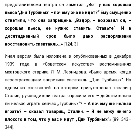
представителями театра он заметил:
„Вот у вас хорошая
пьеса 'Дни Турбиных' – почему она не идет?“ Ему смущенно
ответили, что она запрещена. „Вздор, – возразил он, –
хорошая пьеса, ее нужно ставить. Ставьте“. И в
десятидневный срок было дано распоряжение
восстановить спектакль…»
[124; 3]
Иная версия была изложена в опубликованных в декабре
1939 года в «Советском искусстве» воспоминаниях
мхатовского старика Л. М. Леонидова: «Было время, когда
перестраховщики запретили спектакль „Дни Турбиных“. На
одном из спектаклей, на котором присутствовал товарищ
Сталин, руководители театра спросили его – действительно
ли нельзя играть сейчас „Турбиных“? –
А почему же нельзя
играть? – сказал товарищ Сталин. – Я не вижу ничего
плохого в том, что у вас и идут „Дни Турбиных“»
[89; 343–
344].