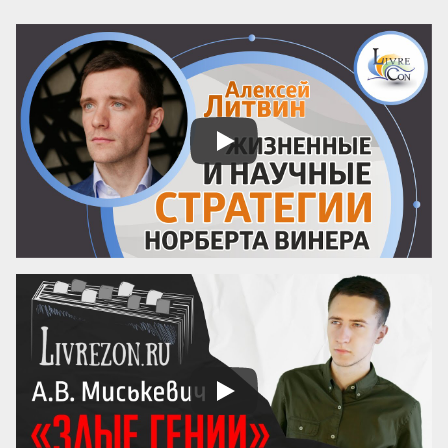
рабский труд более дорогим и менее 
продуктивным, чем труд свободного 
человека. Смит объясняет, как свобода 
выбора, конкуренция и мотивация ведут 
к большему количеству эффективной 
работы и экономическому росту.

Этот фрагмент не только знакомит с 
ключевыми принципами классической 
политэкономии, но и ставит важные 
вопросы о человеческой мотивации и 
устойчиво...