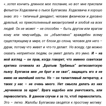
«…хотел кончить длинное мое послание, но вот мне прислали
фельетон Ходасевича о пьесе Булгакова. Ходасевича я хорошо
знаю: это – типичный декадент, человек физически и духовно
дряхлый, но преисполненный мизантропией и злобой на всех
людей. Он не может – не способен – быть другом или врагом
кому или чему-нибудь, он „объективно“ враждебен всему
существующему в мире, от блохи до слона, человек для него –
дурак, потому что живет и что-то делает. Но всюду, где можно
сказать неприятное людям, он умеет делать это умно.
И – на
мой взгляд – он прав, когда говорит, что именно советская
критика сочинила из „Братьев Турбиных“ антисоветскую
пьесу. Булгаков мне „не брат и не сват“, защищать его я не
имею ни малейшей охоты. Но – он талантливый литератор, а
таких у нас – не очень много. Нет смысла делать из них
„мучеников за идею“. Врага надобно или уничтожить, или
перевоспитать. В данном случае я за то, чтоб перевоспитать.
Это – легко. Жалобы Булгакова сводятся к простому мотиву: