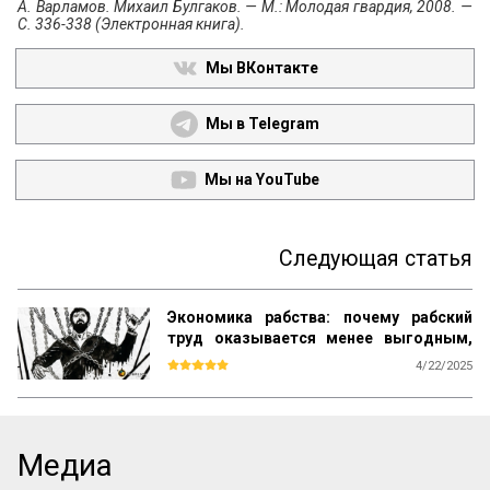
А. Варламов. Михаил Булгаков. — М.: Молодая гвардия, 2008. —
С. 336-338 (Электронная книга).
Мы ВКонтакте
Мы в Telegram
Мы на YouTube
Следующая статья
Экономика рабства: почему рабский
труд оказывается менее выгодным,
чем свободный
4/22/2025
Почему труд свободных людей дешевле 
рабского? Адам Смит в своём 
фундаментальном труде «Исследование 
о природе и причинах богатства 
Медиа
народов» раскрывает экономические и 
социальные механизмы, которые делают 