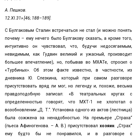
А. Пешков.
12.XI.31» [46; 188–189].
С Булгаковым Сталин встречаться не стал (и можно понять
почему – ему нечего было Булгакову сказать, а кроме того,
интуитивно он чувствовал, что, будучи недосягаемым,
невидимым, как Гудвин великий и ужасный, производит
большее впечатление), но, побывав во МХАТе, спросил о
«Турбиных». Об этом факте известно, в частности, из
дневника Ю. Слезкина, который при самом разговоре
присутствовать вряд ли мог, но легенду и, похоже, весьма
правдоподобную записал: «В театральных кругах с
определенностью говорят, что МХТ-1 не хлопотал о
возобновлении „Д. Т.“. Установка одного из актов (лестница)
была сожжена за ненадобностью. На премьере „Страха“
(пьеса Афиногенова. – А. В.) присутствовал
хозяин
. „Страх“
ему будто бы не понравился, и в разговоре с