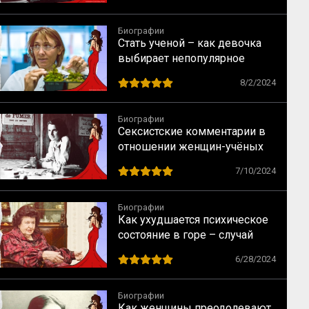
Биографии
Стать ученой – как девочка
выбирает непопулярное
предназначение
8/2/2024
Биографии
Сексистские комментарии в
отношении женщин-учёных
как норма в науке XX века
7/10/2024
Биографии
Как ухудшается психическое
состояние в горе – случай
Натальи Бехтеревой
6/28/2024
Биографии
Как женщины преодолевают