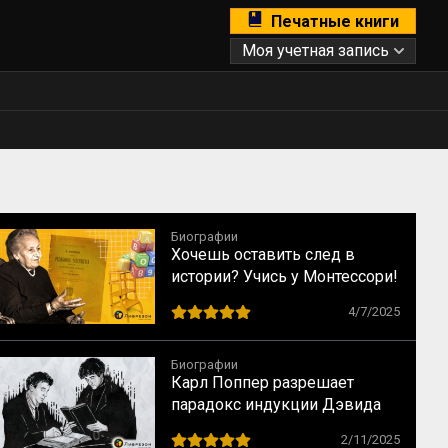
Печатные книги
Моя учетная запись
Биографии
Хочешь оставить след в
истории? Учись у Монтессори!
10 способов сохранить
4/7/2025
наследие
Биографии
Карл Поппер разрешает
парадокс индукции Дэвида
Юма
2/11/2025