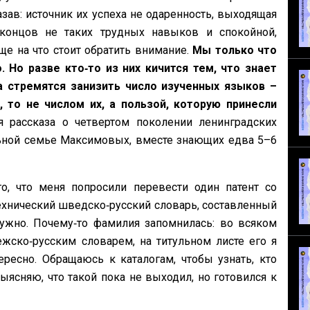
зав: источник их успеха не одаренность, выходящая
концов не таких трудных навыков и спокойной,
еще на что стоит обратить внимание.
Мы только что
Но разве кто‑то из них кичится тем, что знает
а стремятся занизить число изученных языков –
, то не числом их, а пользой, которую принесли
я рассказа о четвертом поколении ленинградских
ьной семье Максимовых, вместе знающих едва 5–6
о, что меня попросили перевести один патент со
технический шведско‑русский словарь, составленный
ужно. Почему‑то фамилия запомнилась: во всяком
жско‑русским словарем, на титульном листе его я
ресно. Обращаюсь к каталогам, чтобы узнать, кто
ыясняю, что такой пока не выходил, но готовился к