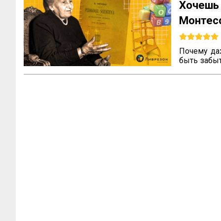
Хочешь
Монте
наслед
Почему да
быть забы
не всегда 
что ваш т
вопросы м
педагога, 
воспитания
всему миру.
Эти вопро
которые ра
с трудност