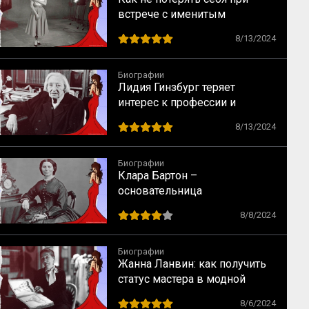
встрече с именитым
режиссером – опыт Одри
8/13/2024
Хепбёрн
Биографии
Лидия Гинзбург теряет
интерес к профессии и
сталкивается с кризисом
8/13/2024
Биографии
Клара Бартон –
основательница
Американского Красного
8/8/2024
Креста
Биографии
Жанна Ланвин: как получить
статус мастера в модной
индустрии
8/6/2024