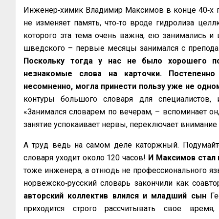
Инженер‑химик Владимир Максимов в конце 40‑х го
не изменяет память, что‑то вроде гидролиза цел
которого эта тема очень важна, ею занимались и
шведского – первые месяцы занимался с преподава
Поскольку тогда у нас не было хорошего по
незнакомые слова на карточки. Постепенно 
несомненно, могла принести пользу уже не одно
контуры большого словаря для специалистов, 
«Занимался словарем по вечерам, – вспоминает он,
занятие успокаивает нервы, переключает внимание 
А труд ведь на самом деле каторжный. Подумайт
словаря уходит около 120 часов!
И Максимов стал 
тоже инженера, а отнюдь не профессионального язык
норвежско‑русский словарь закончили как соавт
авторский коллектив влился и младший сын
Гео
приходится строго рассчитывать свое время,