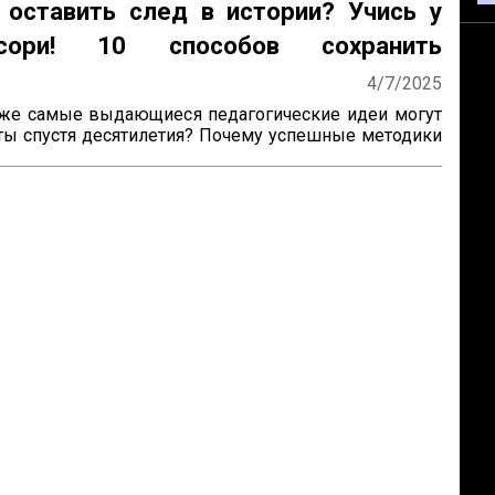
 оставить след в истории? Учись у
ссори! 10 способов сохранить
ие
4/7/2025
же самые выдающиеся педагогические идеи могут 
ты спустя десятилетия? Почему успешные методики 
получают широкое распространение? Как убедиться, 
руд продолжат будущие поколения? Ответы на эти 
ожно найти, изучив опыт Марии Монтессори — 
который не только разработал уникальную систему 
, но и создал механизм её сохранения и развития по 


сы особенно актуальны для женщин-новаторов, 
зрабатывают авторские методики, но сталкиваются 
ями в их продвижении и институ...