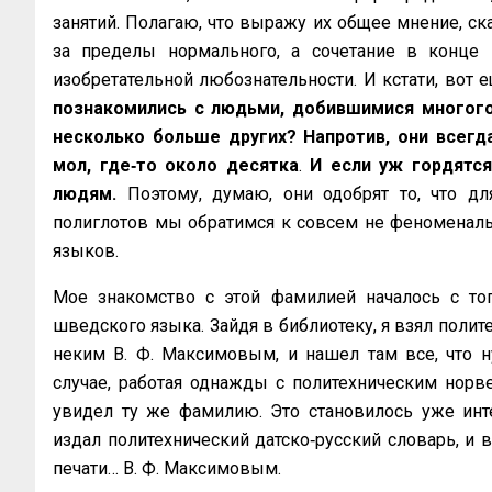
занятий. Полагаю, что выражу их общее мнение, ска
за пределы нормального, а сочетание в конце 
изобретательной любознательности. И кстати, вот 
познакомились с людьми, добившимися многого. 
несколько больше других? Напротив, они всегд
мол, где‑то около десятка
.
И если уж гордятся
людям.
Поэтому, думаю, они одобрят то, что дл
полиглотов мы обратимся к совсем не феноменал
языков.
Мое знакомство с этой фамилией началось с тог
шведского языка. Зайдя в библиотеку, я взял поли
неким В. Ф. Максимовым, и нашел там все, что н
случае, работая однажды с политехническим норве
увидел ту же фамилию. Это становилось уже инте
издал политехнический датско‑русский словарь, и в
печати… В. Ф. Максимовым.