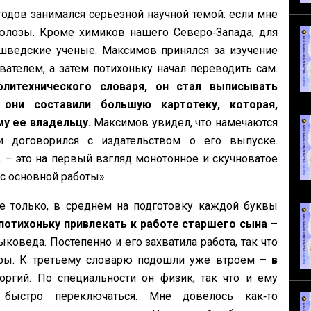
дов занимался серьезной научной темой: если мне
люлозы. Кроме химиков нашего Северо‑Запада, для
 шведские ученые. Максимов принялся за изучение
телем, а затем потихоньку начал переводить сам.
литехнического словаря, он стал выписывать
они составили большую картотеку, которая,
му ее владельцу.
Максимов увидел, что намечаются
и договорился с издательством о его выпуске.
 – это на первый взгляд монотонное и скучноватое
с основной работы».
е только, в среднем на подготовку каждой буквы
потихоньку привлекать к работе старшего сына
–
оведа. Постепенно и его захватила работа, так что
оры. К третьему словарю подошли уже втроем –
в
ргий. По специальности он физик, так что и ему
 быстро переключаться. Мне довелось как‑то