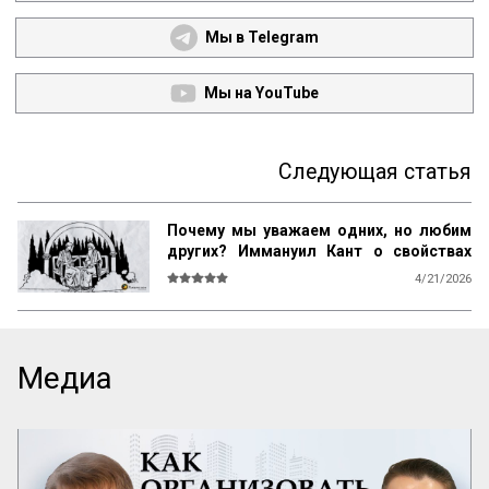
Мы в Telegram
Мы на YouTube
Следующая статья
Почему мы уважаем одних, но любим
других? Иммануил Кант о свойствах
возвышенного и прекрасного
4/21/2026
О СВОЙСТВАХ ВОЗВЫШЕННОГО И 
ПРЕКРАСНОГО У ЧЕЛОВЕКА ВООБЩЕ

Ум возвышен, остроумие прекрасно. 
Медиа
Смелость возвышенна и величественна, 
хитрость ничтожна, но красива. 
Осторожность, говорил Кромвель, есть 
добродетель бургомистра. Правдивость 
и честность просты и благородны, шутка 
и угодливая лесть тонки и красивы. 
Учтивость украшение добродетели. 