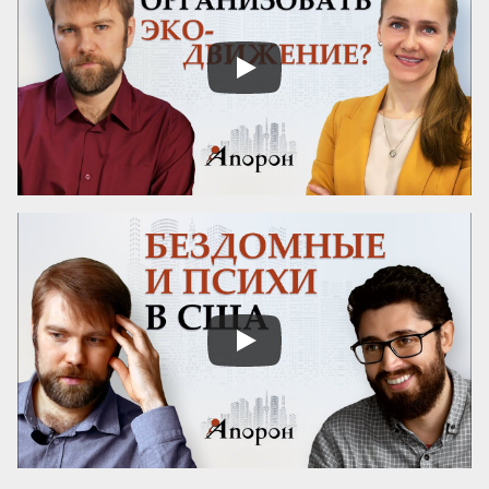
Бескорыстное служебное рвение 
благородно, утонченность и вежливость 
прекрасны. Возвышенные свойства 
внушают уважение, прекрасные любовь. 
Люди, чувство которых обращено 
преимущественно на прекрасное, ищут 
себе честных, вер...