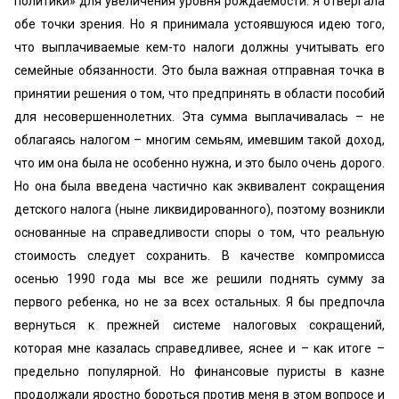
политики» для увеличения уровня рождаемости. Я отвергала
обе точки зрения. Но я принимала устоявшуюся идею того,
что выплачиваемые кем-то налоги должны учитывать его
семейные обязанности. Это была важная отправная точка в
принятии решения о том, что предпринять в области пособий
для несовершеннолетних. Эта сумма выплачивалась – не
облагаясь налогом – многим семьям, имевшим такой доход,
что им она была не особенно нужна, и это было очень дорого.
Но она была введена частично как эквивалент сокращения
детского налога (ныне ликвидированного), поэтому возникли
основанные на справедливости споры о том, что реальную
стоимость следует сохранить. В качестве компромисса
осенью 1990 года мы все же решили поднять сумму за
первого ребенка, но не за всех остальных. Я бы предпочла
вернуться к прежней системе налоговых сокращений,
которая мне казалась справедливее, яснее и – как итоге –
предельно популярной. Но финансовые пуристы в казне
продолжали яростно бороться против меня в этом вопросе и