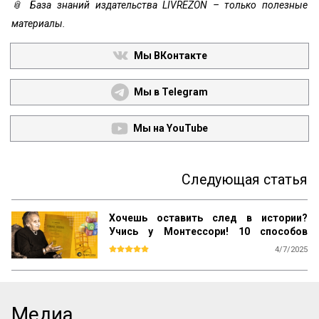
📎 База знаний издательства LIVREZON – только полезные
материалы.
Мы ВКонтакте
Мы в Telegram
Мы на YouTube
Следующая статья
Хочешь оставить след в истории?
Учись у Монтессори! 10 способов
сохранить наследие
4/7/2025
Почему даже самые выдающиеся 
педагогические идеи могут быть забыты 
спустя десятилетия? Почему успешные 
методики не всегда получают широкое 
Медиа
распространение? Как убедиться, что 