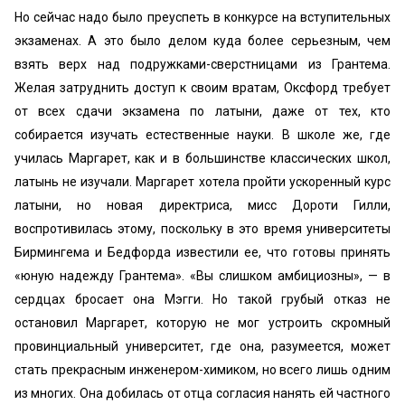
Но сейчас надо было преуспеть в конкурсе на вступительных
экзаменах. А это было делом куда более серьезным, чем
взять верх над подружками-сверстницами из Грантема.
Желая затруднить доступ к своим вратам, Оксфорд требует
от всех сдачи экзамена по латыни, даже от тех, кто
собирается изучать естественные науки. В школе же, где
училась Маргарет, как и в большинстве классических школ,
латынь не изучали. Маргарет хотела пройти ускоренный курс
латыни, но новая директриса, мисс Дороти Гилли,
воспротивилась этому, поскольку в это время университеты
Бирмингема и Бедфорда известили ее, что готовы принять
«юную надежду Грантема». «Вы слишком амбициозны», — в
сердцах бросает она Мэгги. Но такой грубый отказ не
остановил Маргарет, которую не мог устроить скромный
провинциальный университет, где она, разумеется, может
стать прекрасным инженером-химиком, но всего лишь одним
из многих. Она добилась от отца согласия нанять ей частного