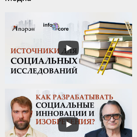
ваш труд продолжат будущие 
поколения? Ответы на эти вопросы 
можно найти, изучив опыт Марии 
Монтессори — педагога, который не 
только разработал уникальную систему 
воспитания, но и создал механизм её 
сохранения и развития по всему миру.

Эти вопросы особенно актуальны для 
женщин-новаторов, которые 
разрабатывают авторские методики, но 
сталкиваются с трудностями в их 
продвижении и институ...