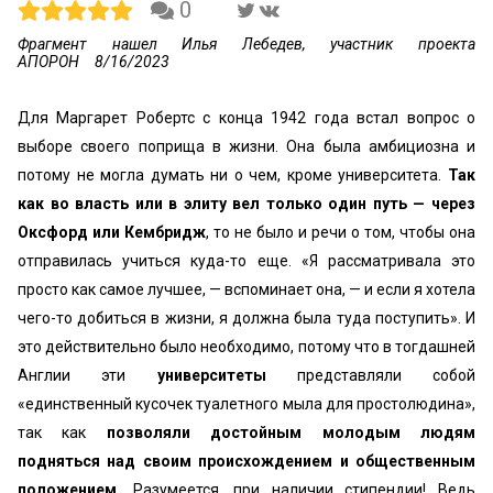
0
Фрагмент нашел Илья Лебедев, участник проекта
АПОРОН
8/16/2023
Для Маргарет Робертс с конца 1942 года встал вопрос о
выборе своего поприща в жизни. Она была амбициозна и
потому не могла думать ни о чем, кроме университета.
Так
как во власть или в элиту вел только один путь — через
Оксфорд или Кембридж
, то не было и речи о том, чтобы она
отправилась учиться куда-то еще. «Я рассматривала это
просто как самое лучшее, — вспоминает она, — и если я хотела
чего-то добиться в жизни, я должна была туда поступить». И
это действительно было необходимо, потому что в тогдашней
Англии эти
университеты
представляли собой
«единственный кусочек туалетного мыла для простолюдина»,
так как
позволяли достойным молодым людям
подняться над своим происхождением и общественным
положением.
Разумеется, при наличии стипендии! Ведь