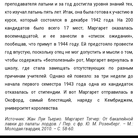
преподавателя латыни и за год достигла уровня знаний тех,
кто изучал латынь пять лет. Итак, она была готова к участию в
курсе, который состоялся в декабре 1942 года. На 200
кандидатов было всего 17 мест; Маргарет оказалась
восемнадцатой, и ее занесли в «список ожидания»,
пообещав, что примут в 1944 году. Ей предстояло провести
год впустую, поскольку отец не мог допустить и мысли о том,
чтобы содержать «бесполезный» рот, Маргарет вернулась в
школу, где стала замещать отсутствующих по разным
причинам учителей. Однако ей повезло: за три недели до
начала первого семестра 1943 года одна из кандидаток
отказалась от стипендии. И вот Маргарет отправилась в
Оксфорд, самый блестящий, наряду с Кембриджем,
университет королевства.
Источник: Жан Луи Тьерио. Маргарет Тэтчер: От бакалейной
лавки до палаты лордов. / Пер. с фр. Ю. М. Розенберг. – М.:
Молодая гвардия, 2010. – С. 58-60.