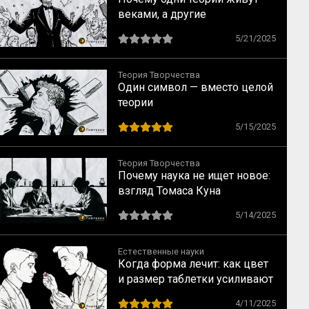
веками, а другие
рассыпаются как карточный
5/21/2025
домик? Критерии научной
истины
Теория Творчества
Один символ — вместо целой
теории
5/15/2025
Теория Творчества
Почему наука не ищет новое:
взгляд Томаса Куна
5/14/2025
Естественные науки
Когда форма лечит: как цвет
и размер таблетки усиливают
эффект плацебо
4/11/2025