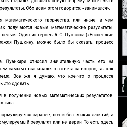
быть, старался доказать новую теорему, может быть
результаты. Обо всем этом говорится: «занимался».
 математического творчества, или иначе: в чем
 как получаются новые математические результаты.
 нельзя. Один из героев А. С. Пушкина («Египетские
дражая Пушкину, можно было бы сказать: процесс
а, Пуанкаре отно­сил значительную часть его на
тем самым отказывался от ответа на вопрос, так как
аема. Все же я ду­маю, что кое-что о процессе
ь это сделать.
я в получе­нии новых математических результатов.
х типа.
ормули­руется заранее, почти без всяких занятий, а
рмулируемый результат или не верен. То есть здесь