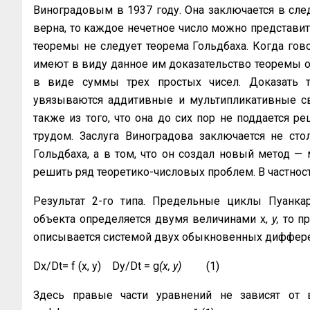
Виноградовым в 1937 году. Она заключается в след
верна, то каждое нечетное число можно представит
теоремы не следует теорема Гольдбаха. Когда гово
имеют в виду данное им доказательство теоремы о 
в виде суммы трех простых чисел. Доказать т
увязываются аддитивные и мультипликативные сво
также из того, что она до сих пор не поддается р
трудом. Заслуга Виноградова заключается не ст
Гольдбаха, а в том, что он создал новый метод —
решить ряд теоретико-числовых проблем. В частнос
Результат 2-го типа. Предельные циклы Пуанкаре
объекта определяется двумя величинами х,
у,
то пр
описывается системой двух обыкновенных диффере
Dx/Dt= f (x, y) Dy/Dt = g
(х,
у)
(1)
Здесь правые части уравнений не зависят от вр