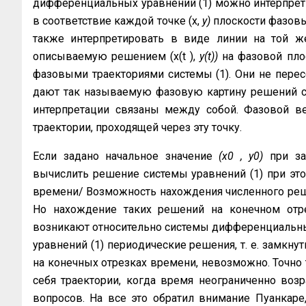
дифференциальных уравнений (1) можно интерпретир
в соответствие каждой точке (х,
у)
плоскости фазовый 
также интерпретиро­вать в виде линии на той ж
описываемую решением (х(t ),
y(t))
на фазовой пло
фазовыми траектори­ями системы (1). Они не пере
дают так называемую фазовую картину решений с
интерпретации связаны между собой. Фазовой век
траектории, проходящей через эту точку.
Если задано начальное значение
(x0
, у0)
при за
вычислить решение системы урав­нений (1) при эт
времени/ Возможность нахождения численного ре
Но нахождение таких решений на конечном отр
возникают относительно системы дифференциальных у
уравнений (1) перио­дические решения, т. е. замкн
на конечных отрезках времени, невозможно. Точно 
себя траектории, когда время неограниченно возра
вопросов. На все это обратил внимание Пуанкаре