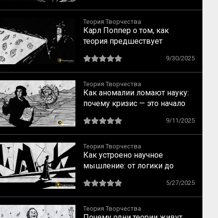
смоделировать человека как
формальное устройство
Теория Творчества
Карл Поппер о том, как
теория предшествует
наблюдению
9/30/2025
Теория Творчества
Как аномалии ломают науку:
почему кризис — это начало
прорыва
9/11/2025
Теория Творчества
Как устроено научное
мышление: от логики до
озарения и обратно
5/27/2025
Теория Творчества
Почему одни теории живут