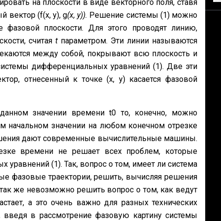
овать на плоскости в виде векторного поля, ста­вя
вектор (f(х, у), g
(х, у)).
Решение системы (1) можно
е фазовой плоскости. Для этого проводят линию,
скости, считая
t
параметром. Эти линии называются
секаются между собой, покрывают всю плоскость и
истемы дифференциальных уравнений (1). Две эти
тор, отнесенный к точке (х, y) касается фазовой
данном значении времени t0 то, конечно, можно
ом начальном значении на любом конечном отрезке
шения дают современные вычислительные машины.
езке времени не решает всех проблем, которые
рав­нений (1). Так, вопрос о том, имеет ли система
утые фазовые траектории, решить, вы­числяя решения
так же невозможно решить вопрос о том, как ведут
стает, а это очень важно для раз­ных технических
, введя в рассмотрение фазовую картину системы