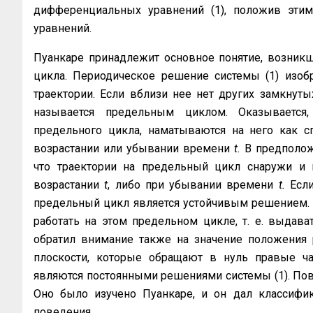
дифференциальных уравнений (1), положив этим
уравнений.
Пуанкаре принадлежит основное понятие, возникше
цикла. Периодическое ре­шение системы (1) изоб
траектории. Если вблизи нее нет других замкнутых
называется предельным циклом. Оказывается,
предельного цикла, наматываются на него как сп
возрастании или убывании време­ни
t
. В предполо
что траектории на предельный цикл снаружи и и
возрастании
t
, либо при убывании времени
t.
Если
предельный цикл является устойчивым решением. Ф
работать на этом предельном цикле, т. е. выдава
обратил внимание также на значение положения ра
плоскости, которые обращают в нуль правые ча
являются постоянными решениями системы (1). Пове
Оно было изучено Пуанкаре, и он дал классифи
поведения.