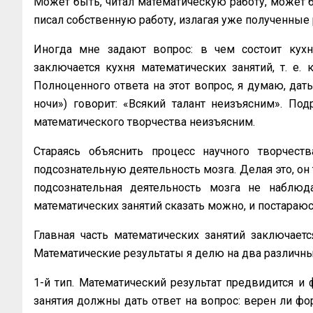
Может быть, читал мате­матическую работу, может 
писал собственную работу, излагая уже полученные 
Иногда мне задают вопрос: в чем состоит кухня
заключается кухня математических занятий, т. е.
Полноценного ответа на этот вопрос, я думаю, дать
ночи») говорит: «Всякий талант неизъясним». По
математического творчества неизъясним.
Стараясь объяснить процесс научного творчеств
подсознательную деятельность мозга. Делая это, он 
подсознательная деятельность мозга не наблюд
математических занятий сказать мож­но, и постараюс
Главная часть математических занятий заключаетс
Математические результа­ты я делю на два различны
1-й тип. Математический результат предвидится и ф
занятия должны дать ответ на вопрос: верен ли фо