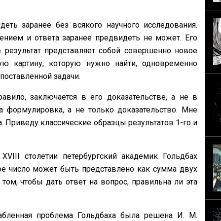
деть за­ранее без всякого научного исследования.
ением и ответа заранее предвидеть не может. Его
е ре­зультат представляет собой совершенно новое
вую картину, которую нужно найти, одновременно
 поставленной задачи.
авило, заклю­чается в его доказательстве, а не в
а формулировка, а не только доказательство. Мне
. Приведу клас­сические образцы результатов 1-го и
 XVIII столетии петербургский академик Гольдбах
е число может быть представлено как сумма двух
том, чтобы дать ответ на вопрос, правильна ли эта
бленная пробле­ма Гольдбаха была решена И. М.