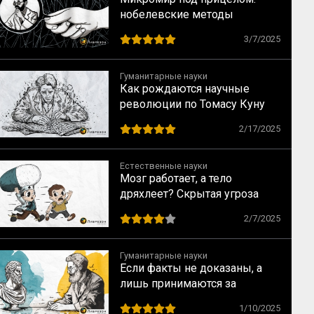
нобелевские методы
исследования, когда объект
3/7/2025
изучения не виден
Гуманитарные науки
Как рождаются научные
революции по Томасу Куну
2/17/2025
Естественные науки
Мозг работает, а тело
дряхлеет? Скрытая угроза
умственного труда: как
2/7/2025
уберечь здоровье и не стать
заложником кресла
Гуманитарные науки
Если факты не доказаны, а
лишь принимаются за
истинные
1/10/2025