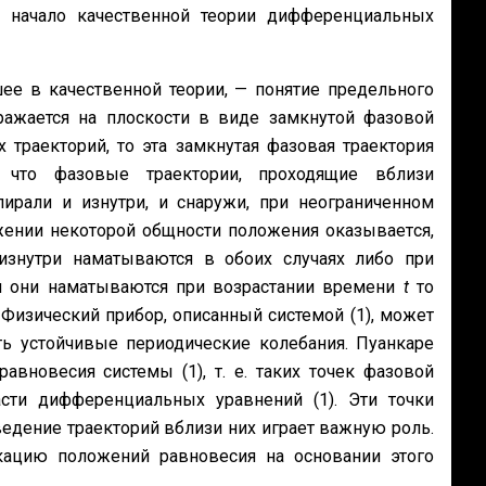
 начало качественной теории диффе­ренциальных
е в качест­венной теории, — понятие предельного
ражается на плоскости в виде замкнутой фазовой
 траек­торий, то эта замкнутая фазовая траектория
 что фазовые траектории, проходящие вблизи
ирали и изнутри, и снаружи, при неограниченном
жении некоторой общности положения оказывает­ся,
знутри наматы­ваются в обоих случаях либо при
 они наматываются при возрастании времени
t
то
изический при­бор, описанный системой (1), может
ть устойчивые периодические колебания. Пуан­каре
вновесия системы (1), т. е. таких точек фазовой
сти дифференциальных уравнений (1). Эти точки
дение траек­торий вблизи них играет важную роль.
кацию положений равновесия на основании этого