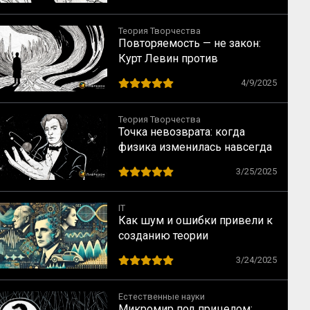
Теория Творчества
Повторяемость — не закон:
Курт Левин против
статистической иллюзии
4/9/2025
Теория Творчества
Точка невозврата: когда
физика изменилась навсегда
3/25/2025
IT
Как шум и ошибки привели к
созданию теории
информации: от Найквиста до
3/24/2025
Шеннона
Естественные науки
Микромир под прицелом: