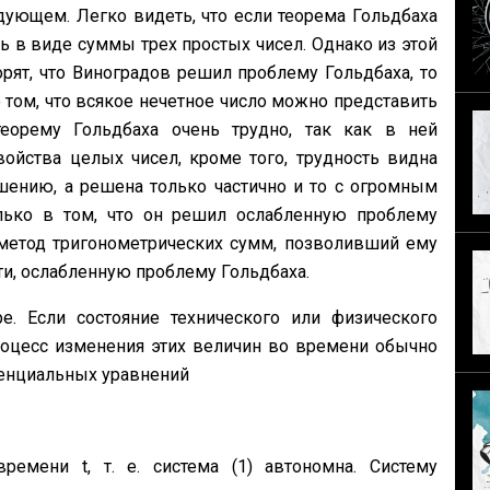
ующем. Легко видеть, что если теорема Гольд­баха
ь в виде суммы трех простых чисел. Однако из этой
рят, что Виноградов решил пробле­му Гольдбаха, то
том, что всякое нечетное число можно представить
еорему Гольдбаха очень трудно, так как в ней
йства целых чисел, кроме того, трудность видна
ешению, а решена только частично и то с огромным
олько в том, что он решил ослабленную проблему
 метод тригонометрических сумм, позво­ливший ему
ти, ослабленную проблему Гольдбаха.
. Если состо­яние технического или физического
оцесс изменения этих величин во времени обычно
нциаль­ных уравнений
емени t, т. е. си­стема (1) автономна. Систему