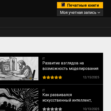
Печатные книги
Моя учетная запись
IT
Развитие взглядов на
возможность моделирования
человеческого мышления: от
12/15/2025
Платона до наших дней
IT
Как развивался
искусственный интеллект,
или почему нельзя
10/13/2025