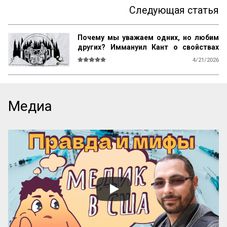
Следующая статья
Почему мы уважаем одних, но любим
других? Иммануил Кант о свойствах
возвышенного и прекрасного
4/21/2026
О СВОЙСТВАХ ВОЗВЫШЕННОГО И 
ПРЕКРАСНОГО У ЧЕЛОВЕКА ВООБЩЕ

Ум возвышен, остроумие прекрасно. 
Медиа
Смелость возвышенна и величественна, 
хитрость ничтожна, но красива. 
Осторожность, говорил Кромвель, есть 
добродетель бургомистра. Правдивость 
и честность просты и благородны, шутка 
и угодливая лесть тонки и красивы. 
Учтивость украшение добродетели. 
Бескорыстное служебное рвение 
благородно, утонченность и вежливость 
прекрасны. Возвышенные свойства 
внушают уважение, прекрасные любовь. 
Люди, чувство которых обращено 
преимущественно на прекрасное, ищут 
себе честных, вер...