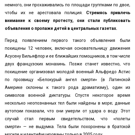
немного, они прохаживались по площади группками по двое,
чтобы их не арестовала полиция.
Стремясь привлечь
внимание к своему протесту, они стали публиковать
объявления о пропаже детей в центральных газетах.
Перед появлением первого такого объявления были
похищены 12 человек, включая основательницу движения
Асусену Вильяфлор и ее ближайших помощников, в том числе
двух французских монахинь. Позже станет известно, что
похищение организовал молодой военный Альфредо Астис
по прозвищу «Белокурый ангел смерти» (в Латинской
Америке склонны к такого рода драматизму), один из
символов военной диктатуры. Спустя некоторое время
несколько неопознанных тел были найдены в море; данные
аутопсии показали, что они умерли от удара о воду. Этот
случай стал первым свидетельством, что «полеты
смерти» — не выдумка. Тела были похоронены в братской
могиле и идентифицированы только в 2005 году.