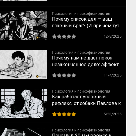
понятиям по Выготскому
Психология и психофизиология
Почему список дел — ваш
главный враг? (И при чем тут
забытая запонка)
12/8/2025
Психология и психофизиология
Почему нам не даёт покоя
незаконченное дело: эффект
незавершённого действия по
11/4/2025
Курту Левину
Психология и психофизиология
Как работает условный
рефлекс: от собаки Павлова к
человеку
5/23/2025
Психология и психофизиология
Почему в 20 мы рвёмся к