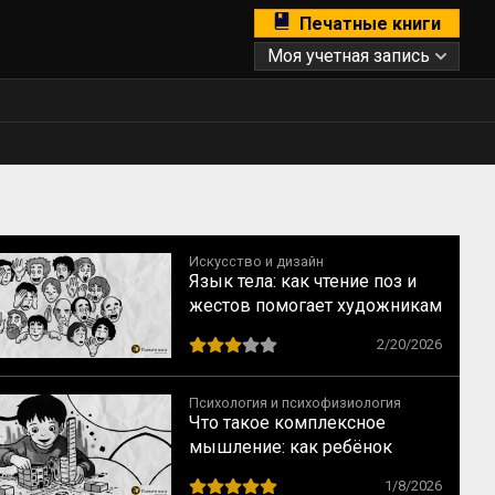
Печатные книги
Моя учетная запись
Искусство и дизайн
Язык тела: как чтение поз и
жестов помогает художникам
говорить с человеком без
2/20/2026
слов
Психология и психофизиология
Что такое комплексное
мышление: как ребёнок
переходит от образов к
1/8/2026