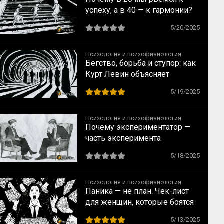
успеху, а в 40 — к гармонии?
Как трансформируются наши
5/20/2025
желания
Психология и психофизиология
Бегство, борьба и ступор: как
Курт Левин объясняет
главные конфликты в нашей
5/19/2025
жизни
Психология и психофизиология
Почему экспериментатор —
часть эксперимента
5/18/2025
Психология и психофизиология
Паника — не план. Чек-лист
для женщин, которые боятся
сделать ошибку
5/13/2025