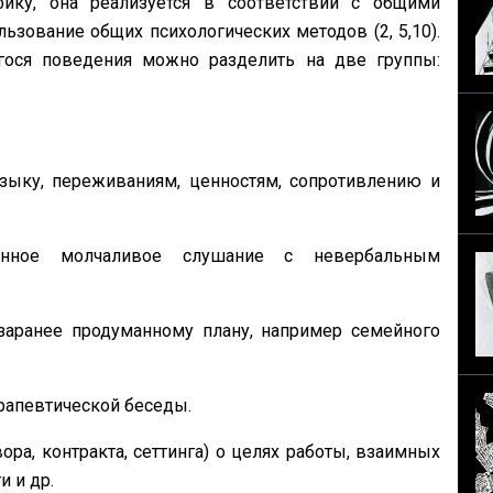
ику, она реализуется в соответствии с общими
ьзование общих психологических методов (2, 5,10).
гося поведения можно разделить на две группы:
языку, переживаниям, ценностям, сопротивлению и
ванное молчаливое слушание с невербальным
заранее продуманному плану, например семейного
рапевтической беседы.
ра, контракта, сеттинга) о целях работы, взаимных
и и др.