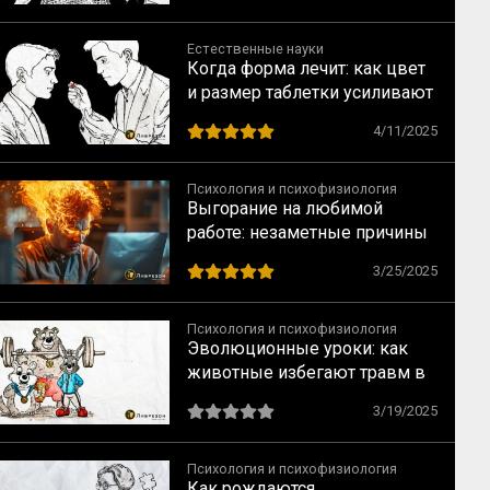
Естественные науки
Когда форма лечит: как цвет
и размер таблетки усиливают
эффект плацебо
4/11/2025
Психология и психофизиология
Выгорание на любимой
работе: незаметные причины
большого разочарования
3/25/2025
Психология и психофизиология
Эволюционные уроки: как
животные избегают травм в
борьбе за лидерство
3/19/2025
Психология и психофизиология
Как рождаются