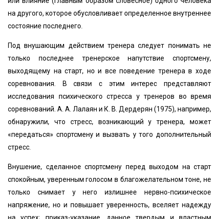
или влияние (главным образом словесное) одного человека
на другого, которое обусловливает определенное внутреннее
состояние последнего.
Под внушающим действием тренера следует понимать не
только последнее тренерское напутствие спортсмену,
выходящему на старт, но и все поведение тренера в ходе
соревнования. В связи с этим интерес представляют
исследования психического стресса у тренеров во время
соревнований. А. А. Лалаян и К. В. Дердерян (1975), например,
обнаружили, что стресс, возникающий у тренера, может
«передаться» спортсмену и вызвать у того дополнительный
стресс.
Внушение, сделанное спортсмену перед выходом на старт
спокойным, уверенным голосом в благожелательном тоне, не
только снимает у него излишнее нервно-психическое
напряжение, но и повышает уверенность, вселяет надежду
на успех; приказ-указание, данное твердым и властным