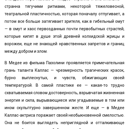
странна тягучими ритмами, некоторой тяжеловесной,
театральной пластичностью, которая поначалу отпугивает, а
потом все больше затягивает зрителя, как в гибельный омут
— в омут и хаос первозданных почти первобытных страстей,
которые кипят в душе этой древней колхидской жрицы и
ворожеи, еще не знающей нравственных запретов и границ
между добром и злом.
В Медее из фильма Пазолини проявляется примечательная
грань таланта Каллас — чрезмерность трагических красок,
бурно выплеснутых, и чувств, обжигающих своей
температурой. В самой пластике ее — какая-то трудно
схватываемая словом достоверность, взрывчатая жизненная
энергия и сила, вырывающиеся или угадываемые в том или
ином скульптурно завершенном жесте. И еще — в Медее
Каллас-актриса поражает своей необыкновенной смелостью.
Она не боится выглядеть неприглядной и отталкивающе