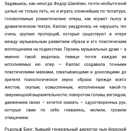
Задавшись, как некогда Федор Шаляпин, почти несбыточной
целью не только петь, но и играть сложнейшие по тесситуре,
головоломные романтические оперы, как играют пьесу в
драматическом театре, Каллас умудрялась не нарушать тех
очень хрупких пропорций, которые существуют в опере
между музыкальным развитием образа и его пластическим
воплощением на подмостках. Героинь музыкальных драм — а
именно такой виделась певице почти каждая из
исполняемых ею опер — Каллас создавала точными
пластическими мазками, схватывающими и доносящими до
зрителя психологическое зерно образа: прежде всего
жестом, скупым, осмысленным, исполненным какой-то
сверхмощной выразительности; поворотом головы, взглядом,
движением своих — хочется сказать — одухотворенных рук,
которые сами по себе гневались, молили, грозили
отмщением.
Рудольф Бинг, бывший генеральный директор нью-йоркской