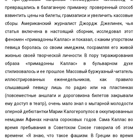
превращались в балаганную приманку: проверенный способ
взвинтить цены на билеты, грамзаписи и увеличить кассовые
сборы. Американский журналист Джордж Джелинек, чья
статья включена в настоящий сборник, исследовал этот
феномен «примадонны Каллас» и показал, с каким упорством
певица боролась со своим имеджем, посрамляя его живой
жизнью своей творческой личности. В пору тиражирования
образа «примадонны Каллас» в бульварном духе
стилизовалось и ее прошлое. Массовый буржуазный читатель
иллюстрированных еженедельников, как правило
слышавший певицу лишь по радио или на пластинках
(повсеместные аншлаги и дороговизна билетов закрывали
ему доступ в театр), очень мало знал о мытарной молодости
оперной дебютантки Марии Калогеропулос в оккупированных
немцами Афинах начала сороковых годов. Сама Каллас во
время пребывания в Советском Союзе говорила об этом
времени: «Я знаю, что такое фашизм. В Греции во время