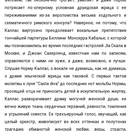
Феллини, так бесконечно трогает, умиляет и даже порою
потрясает по-оперному условная друидская жрица с ее
переживаниями из-за вероломства весьма ходульного и
схематичного римского консула? Наверное, не потому, что
Каллас виртуозно преодолевает вокальные препятствия
тончайшей партитуры Беллини. Монсерра Кабалье, с которой
мы познакомились во время последних гастролей Jla Скала в
Москве, и Джоан Сазерленд, известная нам по записям,
справляются с ними не хуже, а даже, возможно, и лучше.
Слушая Норму-Каллас, о вокале не думаешь, как не думаешь
о драме языческой жрицы как таковой. С первых тактов
молитвы к луне ’’Casta diva” до последних нот мольбы Нормы,
просящей отца не приносить детей в искупительную жертву,
Каллас разворачивает драму могучей женской души, ее
вечно живую ткань сердечных терзаний, ревности, томления
и угрызений совести. Ее трехъярусный голос, звучащий, как
целый оркестр, живописует во всех оттенках и полутонах
трагедию обманутой женской любви, веры, страсти,