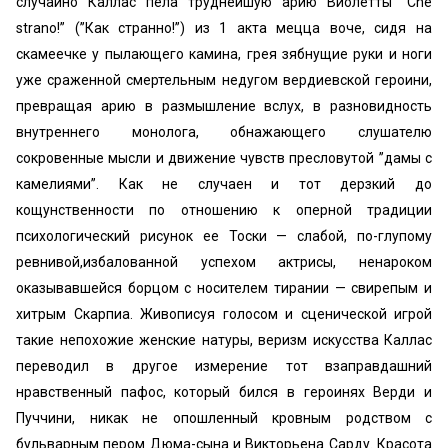
случайно Каллас пела труднейшую арию Виолетты “Che
strano!” (’’Как странно!”) из 1 акта мецца воче, сидя на
скамеечке у пылающего камина, грея зябнущие руки и ноги
уже сраженной смертельным недугом вердиевской героини,
превращая арию в размышление вслух, в разновидность
внутреннего монолога, обнажающего слушателю
сокровенные мысли и движение чувств пресловутой ’’дамы с
камелиями”. Как не случаен и тот дерзкий до
кощунственности по отношению к оперной традиции
психологический рисунок ее Тоски — слабой, по-глупому
ревнивой,избалованной успехом актрисы, ненароком
оказывавшейся борцом с носителем тирании — свирепым и
хитрым Скарпиа. Живописуя голосом и сценической игрой
такие непохожие женские натуры, веризм искусства Каллас
переводил в другое измерение тот взаправдашний
нравственный пафос, который бился в героинях Верди и
Пуччини, никак не опошленный кровным родством с
бульварным пером Дюма-сына и Викторьена Сарду. Красота