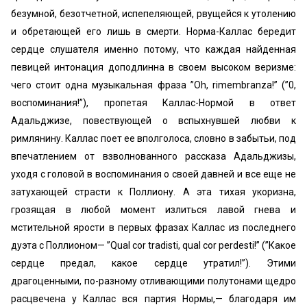
безумной, безотчетной, испепеляющей, рвущейся к утолению
и обретающей его лишь в смерти. Норма-Каллас бередит
сердце слушателя именно потому, что каждая найденная
певицей интонация доподлинна в своем высоком веризме:
чего стоит одна музыкальная фраза ”Oh, rimembranza!” (”0,
воспоминания!”), пропетая Каллас-Нормой в ответ
Адальджизе, повествующей о вспыхнувшей любви к
римлянину. Каллас поет ее вполголоса, словно в забытьи, под
впечатлением от взволнованного рассказа Адальджизы,
уходя с головой в воспоминания о своей давней и все еще не
затухающей страсти к Поллиону. А эта тихая укоризна,
грозящая в любой момент излиться лавой гнева и
мстительной ярости в первых фразах Каллас из последнего
дуэта с Поллионом— ”Qual cor tradisti, qual cor perdesti!” (’’Какое
сердце предал, какое сердце утратил!”). Этими
драгоценными, по-разному отливающими полутонами щедро
расцвечена у Каллас вся партия Нормы,— благодаря им