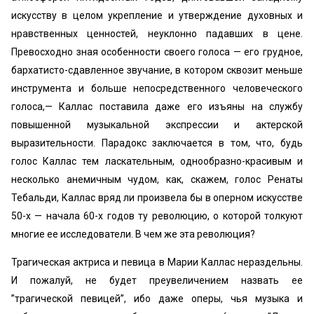
искусству в целом укрепление и утверждение духовных и
нравственных ценностей, неуклонно падавших в цене.
Превосходно зная особенности своего голоса — его грудное,
бархатисто-сдавленное звучание, в котором сквозит меньше
инструмента и больше непосредственного человеческого
голоса,— Каллас поставила даже его изъяны на службу
повышенной музыкальной экспрессии и актерской
выразительности. Парадокс заключается в том, что, будь
голос Каллас тем ласкательным, однообразно-красивым и
несколько анемичным чудом, как, скажем, голос Ренаты
Тебальди, Каллас вряд ли произвела бы в оперном искусстве
50-х — начала 60-х годов ту революцию, о которой толкуют
многие ее исследователи. В чем же эта революция?
Трагическая актриса и певица в Марии Каллас нераздельны.
И пожалуй, не будет преувеличением назвать ее
’’трагической певицей”, ибо даже оперы, чья музыка и