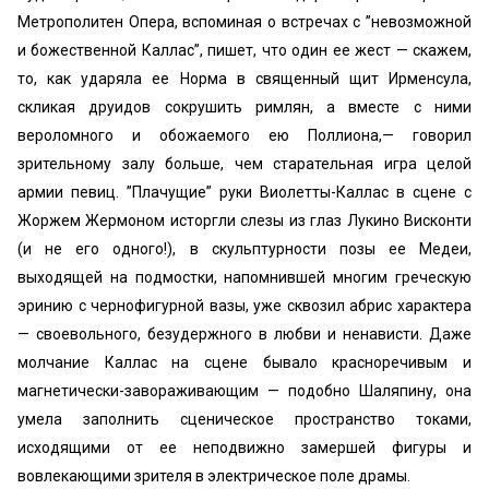
Метрополитен Опера, вспоминая о встречах с ’’невозможной
и божественной Каллас”, пишет, что один ее жест — скажем,
то, как ударяла ее Норма в священный щит Ирменсула,
скликая друидов сокрушить римлян, а вместе с ними
вероломного и обожаемого ею Поллиона,— говорил
зрительному залу больше, чем старательная игра целой
армии певиц. ’’Плачущие” руки Виолетты-Каллас в сцене с
Жоржем Жермоном исторгли слезы из глаз Лукино Висконти
(и не его одного!), в скульптурности позы ее Медеи,
выходящей на подмостки, напомнившей многим греческую
эринию с чернофигурной вазы, уже сквозил абрис характера
— своевольного, безудержного в любви и ненависти. Даже
молчание Каллас на сцене бывало красноречивым и
магнетически-завораживающим — подобно Шаляпину, она
умела заполнить сценическое пространство токами,
исходящими от ее неподвижно замершей фигуры и
вовлекающими зрителя в электрическое поле драмы.