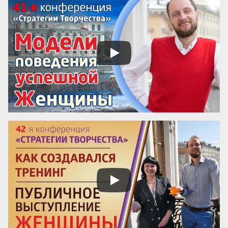
Монтессори — педагога, который не 
только разработал уникальную систему 
воспитания, но и создал механизм её 
сохранения и развития по всему миру.

Эти вопросы особенно актуальны для 
женщин-новаторов, которые 
разрабатывают авторские методики, но 
сталкиваются с трудностями в их 
продвижении и институ...