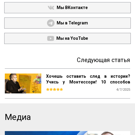
Мы ВКонтакте
Мы в Telegram
Мы на YouTube
Следующая статья
Хочешь оставить след в истории?
Учись у Монтессори! 10 способов
сохранить наследие
4/7/2025
Почему даже самые выдающиеся 
педагогические идеи могут быть забыты 
спустя десятилетия? Почему успешные 
методики не всегда получают широкое 
Медиа
распространение? Как убедиться, что 
ваш труд продолжат будущие 
поколения? Ответы на эти вопросы 
можно найти, изучив опыт Марии 