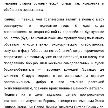
героиня старой романтической оперы так конкретна и
обобщенно возвышенна.
Каллас — певица, чей трагический талант в полную меру
развернулся в пятидесятые годы. В годы, когда
оправившееся от недавней войны европейское буржуазное
общество (будь то итальянское или французское) понемногу
обретало относительную экономическую стабильность,
вступая в фазу ’’общества потребления”, когда героическое
сопротивление фашизму уже стало историей, а на смену его
поседевшим борцам шел косяком самодовольный и тупой
буржуа-обыватель — персонаж комедий Эдуардо де
Филиппо. Старую мораль с ее запретами и строгим
разграничением добра и зла отменял расхожий
экзистенциализм, прежние нравственные ценности ветшали.
Поднять их в цене задалось целью прогрессивное
театральное искусство Европы, освященное именами Жана
Вилара, Жана-Луи Барро, Лукино Висконти, Питера Брука и др.