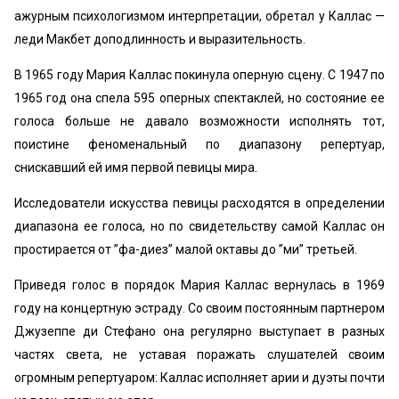
ажурным психологизмом интерпретации, обретал у Каллас —
леди Макбет доподлинность и выразительность.
В 1965 году Мария Каллас покинула оперную сцену. С 1947 по
1965 год она спела 595 оперных спектаклей, но состояние ее
голоса больше не давало возможности исполнять тот,
поистине феноменальный по диапазону репертуар,
снискавший ей имя первой певицы мира.
Исследователи искусства певицы расходятся в определении
диапазона ее голоса, но по свидетельству самой Каллас он
простирается от ”фа-диез” малой октавы до ”ми” третьей.
Приведя голос в порядок Мария Каллас вернулась в 1969
году на концертную эстраду. Со своим постоянным партнером
Джузеппе ди Стефано она регулярно выступает в разных
частях света, не уставая поражать слушателей своим
огромным репертуаром: Каллас исполняет арии и дуэты почти