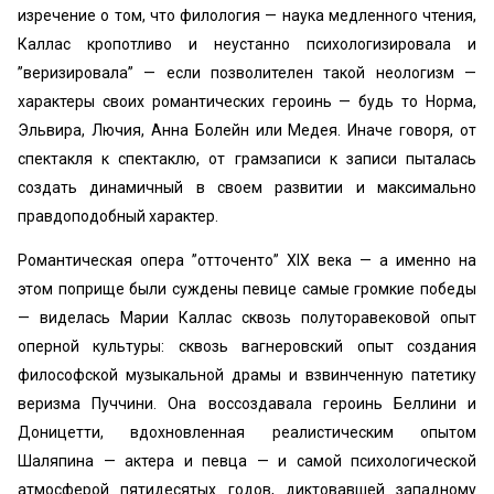
изречение о том, что филология — наука медленного чтения,
Каллас кропотливо и неустанно психологизировала и
’’веризировала” — если позволителен такой неологизм —
характеры своих романтических героинь — будь то Норма,
Эльвира, Лючия, Анна Болейн или Медея. Иначе говоря, от
спектакля к спектаклю, от грамзаписи к записи пыталась
создать динамичный в своем развитии и максимально
правдоподобный характер.
Романтическая опера ’’отточенто” XIX века — а именно на
этом поприще были суждены певице самые громкие победы
— виделась Марии Каллас сквозь полуторавековой опыт
оперной культуры: сквозь вагнеровский опыт создания
философской музыкальной драмы и взвинченную патетику
веризма Пуччини. Она воссоздавала героинь Беллини и
Доницетти, вдохновленная реалистическим опытом
Шаляпина — актера и певца — и самой психологической
атмосферой пятидесятых годов, диктовавшей западному