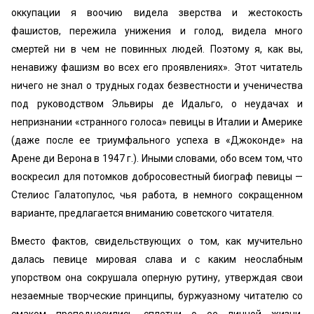
оккупации я воочию видела зверства и жестокость
фашистов, пережила унижения и голод, видела много
смертей ни в чем не повинных людей. Поэтому я, как вы,
ненавижу фашизм во всех его проявлениях». Этот читатель
ничего не знал о трудных годах безвестности и ученичества
под руководством Эльвиры де Идальго, о неудачах и
непризнании «странного голоса» певицы в Италии и Америке
(даже после ее триумфального успеха в «Джоконде» на
Арене ди Верона в 1947 г.). Иными словами, обо всем том, что
воскресил для потомков добросовестный биограф певицы —
Стелиос Галатопулос, чья работа, в немного сокращенном
варианте, предлагается вниманию советского читателя.
Вместо фактов, свидельствующих о том, как мучительно
далась певице мировая слава и с каким неослабным
упорством она сокрушала оперную рутину, утверждая свои
незаемные творческие принципы, буржуазному читателю со