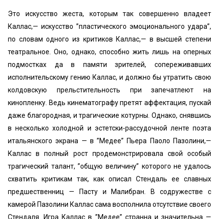
Это искусство жеста, которым так совершенно владеет
Каллас,— искусство ’’пластического эмоционального удара”,
по словам одного из критиков Каллас,— в высшей степени
театральное. Оно, однако, способно жить лишь на оперных
подмостках да в памяти зрителей, сопереживавших
исполнительскому гению Каллас, и должно бы утратить свою
колдовскую прельстительность при запечатлеют на
кинопленку. Ведь кинематографу претят аффектация, пускай
даже благородная, и трагические котурны. Однако, снявшись
в несколько холодной и эстетски-рассудочной ленте поэта
итальянского экрана — в ’’Медее” Пьера Паоло Пазолини,—
Каллас в полный рост продемонстрировала свой особый
трагический талант, ’’общую величину” которого не удалось
схватить критикам так, как описал Стендаль ее славных
предшественниц — Пасту и Малибран. В содружестве с
камерой Пазолини Каллас сама восполнила отсутствие своего
Стендаля. Игра Каллас в ’’Медее” странна и значительна —