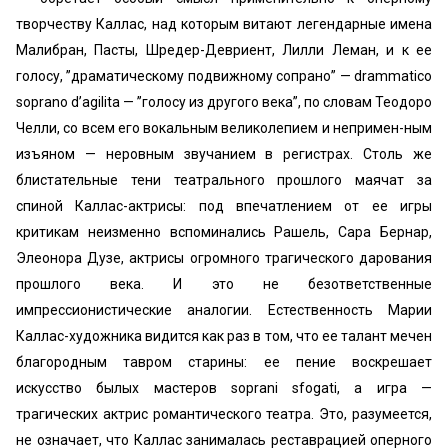
творчеству Каллас, над которым витают легендарные имена
Малибран, Пасты, Шредер-Девриент, Лилли Леман, и к ее
голосу, ’’драматическому подвижному сопрано” — drammatico
soprano d’agilita — ’’голосу из другого века”, по словам Теодоро
Челли, со всем его вокальным великолепием и непримен-ным
изъяном — неровным звучанием в регистрах. Столь же
блистательные тени театрального прошлого маячат за
спиной Каллас-актрисы: под впечатлением от ее игры
критикам неизменно вспоминались Рашель, Сара Бернар,
Элеонора Дузе, актрисы огромного трагического дарования
прошлого века. И это не безответственные
импрессионистические аналогии. Естественность Марии
Каллас-художника видится как раз в том, что ее талант мечен
благородным тавром старины: ее пение воскрешает
искусство былых мастеров soprani sfogati, а игра —
трагических актрис романтического театра. Это, разумеется,
не означает, что Каллас занималась реставрацией оперного