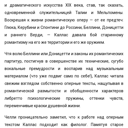
и драматического искусства XIX века, став, так сказать,
одновременной служительницей Талии и Мельпомены.
Воскрешая к жизни романтическую оперу — от ее предтеч:
Глюка, Керубини и Спонтини до Россини, Беллини, Доницетти
и раннего Верди, — Каллас давала бой старинному
романтизму на его же территории и его же оружием.
Чтя волю Беллини или Доницетти и законы их романтических
партитур, постигнув в совершенстве их технические, сугубо
вокальные премудрости и воспарив над музыкальным
материалом (что уже подвиг само по себе!), Каллас читала
свежим взглядом собственно оперные тексты, нащупывая в
романтической размытости и обобщенности характеров
либретто психологические пружины, оттенки чувств,
переменчивые краски душевной жизни.
Челли проницательно заметил, что к работе над оперным
текстом Каллас подходит как филолог. Памятуя старое