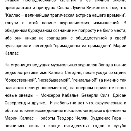
смаком преподносились сплетни о ее личной жизни,
пристрастиях и причудах. Слова Лукино Висконти о том, что
’’Каллас — величайшая трагическая актриса нашего времени”,
тонули в этой лавине журналистских измышлений. В
обыденном буржуазном сознании им попросту не было места,
ибо они никак не совпадали с общедоступной в своей
вульгарности легендой ’’примадонны из примадонн” Марии
Каллас.
На страницах ведущих музыкальных журналов Запада нынче
редко встретишь имя Каллас. Сегодня, после ухода со сцены
’’божественной”, ’’незабываемой”, ’’гениальной” (а именно так
называли певицу повсеместно), на оперном горизонте горят
новые звезды — Монсерра Кабалье, Беверли Силз, Джоан
Сазерленд и другие.... И любопытно вот что: скрупулезные и
обстоятельные исследования вокально-актерского феномена
Марии Каллас — работы Теодоро Челли, Эудженио Гара —
появились лишь в конце пятидесятых годов в сугубо