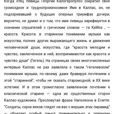
Когда отец певицы Георгий Калогеропулос сократил свое
громоздкое и труднопроизносимое Имя в Каллас, он, не
подозревавший о будущих оперных триумфах дочери,
вероятно, не думал и о том, что имя певицы зарифмуется в
сознании слушателей с греческим словом — та KaWos , —
красота. Красота в старинном понимании музыки как
искусства, полнее других выражающего жизнь и движения
человеческой души, искусства, где ’’красота мелодии и
чувство, заключенное в ней, воспринимаются как красота и
чувство души” (Гегель). На страницах своих многочисленных
интервью Каллас не раз заявляла о таком ’’гегелевском”
понимании музыки, по-своему даже бравируя почтением к
этой ’’старинной”, чтобы не сказать старомодной, в XX веке
эстетике. И в этом громогласно заявленном почтении к
классической старине — одна из существенных сторон
Каллас-художника. Пресловутая фраза Наполеона в Египте:
’’Солдаты, сорок веков глядят на вас с вершин этих пирамид”
— обретает особый смысл применительно к оперному