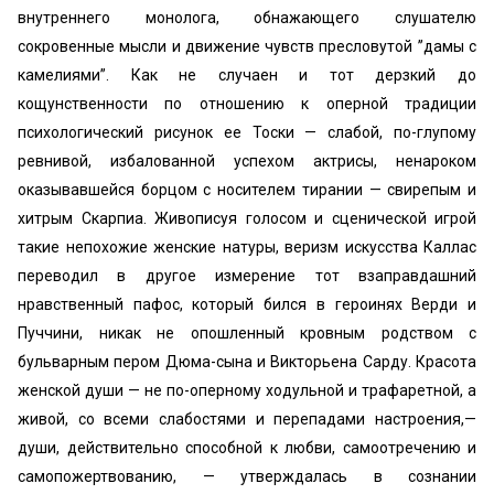
внутреннего монолога, обнажающего слушателю
сокровенные мысли и движение чувств пресловутой ’’дамы с
камелиями”. Как не случаен и тот дерзкий до
кощунственности по отношению к оперной традиции
психологический рисунок ее Тоски — слабой, по-глупому
ревнивой, избалованной успехом актрисы, ненароком
оказывавшейся борцом с носителем тирании — свирепым и
хитрым Скарпиа. Живописуя голосом и сценической игрой
такие непохожие женские натуры, веризм искусства Каллас
переводил в другое измерение тот взаправдашний
нравственный пафос, который бился в героинях Верди и
Пуччини, никак не опошленный кровным родством с
бульварным пером Дюма-сына и Викторьена Сарду. Красота
женской души — не по-оперному ходульной и трафаретной, а
живой, со всеми слабостями и перепадами настроения,—
души, действительно способной к любви, самоотречению и
самопожертвованию, — утверждалась в сознании