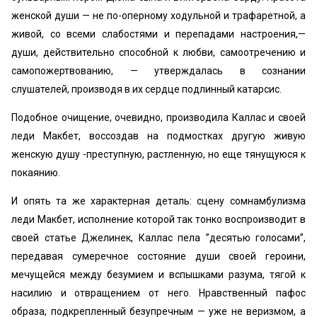
женской души — не по-оперному ходульной и трафаретной, а
живой, со всеми слабостями и перепадами настроения,—
души, действительно способной к любви, самоотречению и
самопожертвованию, — утверждалась в сознании
слушателей, производя в их сердце подлинный катарсис.
Подобное очищение, очевидно, производила Каллас и своей
леди Макбет, воссоздав на подмостках другую живую
женскую душу -преступную, растленную, но еще тянущуюся к
покаянию.
И опять та же характерная деталь: сцену сомнамбулизма
леди Макбет, исполнение которой так тонко воспроизводит в
своей статье Джелинек, Каллас пела ’’десятью голосами”,
передавая сумеречное состояние души своей героини,
мечущейся между безумием и вспышками разума, тягой к
насилию и отвращением от него. Нравственный пафос
образа, подкрепленный безупречным — уже не веризмом, а