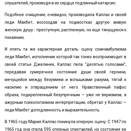
слушателей, производя в их сердце подлинный катарсис.
Подобное очищение, очевидно, производила Каллас и своей
леди Макбет, воссоздав на подмостках другую живую
женскую душу - преступную, растленную, но еще тянущуюся к
покаянию.
И опять та же характерная деталь: сцену сомнамбулизма
леди Макбет, исполнение которой так тонко воспроизводит в
своей статье Джелинек, Каллас пела ’’десятью голосами”,
передавая сумеречное состояние души своей героини,
мечущейся между безумием и вспышками разума, тягой к
насилию и отвращением от него. Нравственный пафос
образа, подкрепленный безупречным — уже не веризмом, а
ажурным психологизмом интерпретации, обретал у Каллас —
леди Макбет доподлинность и выразительность.
В 1965 году Мария Каллас покинула оперную сцену. С 1947 по
1965 год она спела 595 оперных спектаклей, но состояние ее