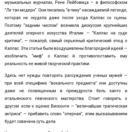
музыкальных журналах, Рене Лейбовица — в философском
”Ле тан модерн”. Они писались ”в пику” насаждаемой легенде,
которая не скудела даже после ухода Каллас со сцены.
Поэтому ’’задним числом” возникла дискуссия крупнейших
деятелей оперного искусства Италии — ’’Каллас на суде
критики”, — пожалуй, самый серьезный критический этюд о
Каллас. Эти статьи были воодушевлены благородной идеей —
изобличить ’’миф” о Каллас й противопоставить ему
реальность ее живой творческой практики.
Здесь нет нужды повторять рассуждения ученых мужей —
при всей специфике ’’вокального предмета” они доступны
даже не посвященным в премудрости бель канто и
итальянского певческого мастерства. Стоит говорить о
другом: если к оценке Висконти — ’’величайшая трагическая
актриса” — прибавить слово ’’оперная”, этим высказыванием
будет схвачена суть дела.