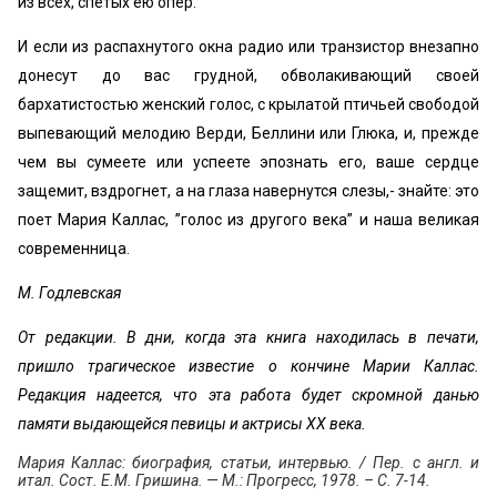
из всех, спетых ею опер.
И если из распахнутого окна радио или транзистор внезапно
донесут до вас грудной, обволакивающий своей
бархатистостью женский голос, с крылатой птичьей свободой
выпевающий мелодию Верди, Беллини или Глюка, и, прежде
чем вы сумеете или успеете эпознать его, ваше сердце
защемит, вздрогнет, а на глаза навернутся слезы,- знайте: это
поет Мария Каллас, ’’голос из другого века” и наша великая
современница.
М. Годлевская
От редакции. В дни, когда эта книга находилась в печати,
пришло трагическое известие о кончине Марии Каллас.
Редакция надеется, что эта работа будет скромной данью
памяти выдающейся певицы и актрисы XX века.
Мария Каллас: биография, статьи, интервью. / Пер. с англ. и
итал. Сост. Е.М. Гришина. — М.: Прогресс, 1978. – С. 7-14.