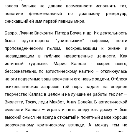
голоса больше не давало возможности исполнять тот,
поистине феноменальный по диапазону репертуар,
снискавший ей имя первой певицы мира.
Барро, Лукино Висконти, Питера Брука и др. Их деятельность
была одухотворена ’’учительским” пафосом, почти
проповедническим пылом, воскрешающим к жизни и
насаждающим в публике нравственные ценности. Как
истинный художник. Мария Каллас - скорее всего,
бессознательно, по артистическому наитию — откликнулась
на эти подземные зовы времени и его новые задачи. Отблеск
психологических запросов той поры падает на оперное
творчество Каллас в целом и на лучшие ее работы тех лет —
Виолетту, Тоску, леди Макбет, Анну Болейн. В артистической
смелости Каллас — играть и петь оперу как драму — был
высокий смысл, не всегда открытый и понятный даже хорошо
вооруженному критическому взгляду. А между тем не