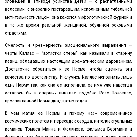
зловещей в эпизоде убийства детей — с распатланными
волосами, с внезапно постаревшим, исполненным гибельной
мстительности лицом, она кажется мифологической фурией и
в то же время реальной женщиной, обуянной роковыми
страстями.
Смелость и чрезмерность эмоционального выражения —
черты Каллас — ’’артистки оперы”, как называли в старину
певиц, обладавших настоящим драматическим дарованием.
Достаточно обратиться к ее Норме, чтобы оценить эти
качества по достоинству. И случись Каллас исполнить лишь
одну Норму так, как она ее исполнила, ее имя уже навсегда
осталось бы в оперных анналах, подобно Розе Понселле,
прославленной Норме двадцатых годов.
В чем магия ее Нормы и почему нас» современников
космических полетов и пересадок сердца, интеллектуальных
романов Томаса Манна и Фолкнера, фильмов Бергмана и