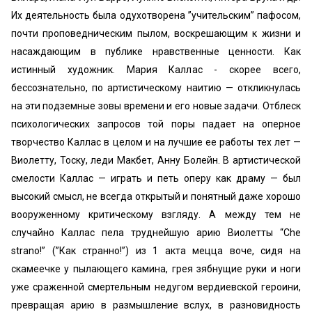
Их деятельность была одухотворена ’’учительским” пафосом,
почти проповедническим пылом, воскрешающим к жизни и
насаждающим в публике нравственные ценности. Как
истинный художник. Мария Каллас - скорее всего,
бессознательно, по артистическому наитию — откликнулась
на эти подземные зовы времени и его новые задачи. Отблеск
психологических запросов той поры падает на оперное
творчество Каллас в целом и на лучшие ее работы тех лет —
Виолетту, Тоску, леди Макбет, Анну Болейн. В артистической
смелости Каллас — играть и петь оперу как драму — был
высокий смысл, не всегда открытый и понятный даже хорошо
вооруженному критическому взгляду. А между тем не
случайно Каллас пела труднейшую арию Виолетты “Che
strano!” (’’Как странно!”) из 1 акта мецца воче, сидя на
скамеечке у пылающего камина, грея зябнущие руки и ноги
уже сраженной смертельным недугом вердиевской героини,
превращая арию в размышление вслух, в разновидность