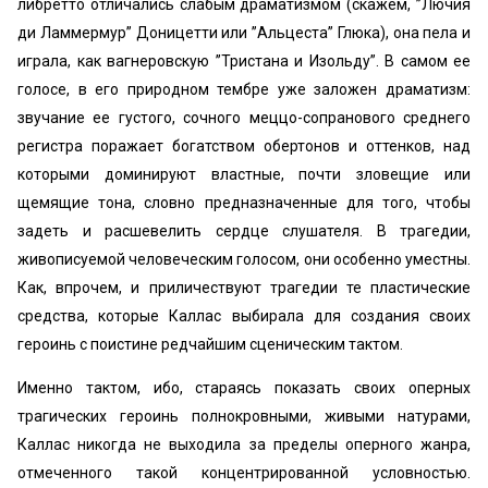
либретто отличались слабым драматизмом (скажем, ’’Лючия
ди Ламмермур” Доницетти или ’’Альцеста” Глюка), она пела и
играла, как вагнеровскую ’’Тристана и Изольду”. В самом ее
голосе, в его природном тембре уже заложен драматизм:
звучание ее густого, сочного меццо-сопранового среднего
регистра поражает богатством обертонов и оттенков, над
которыми доминируют властные, почти зловещие или
щемящие тона, словно предназначенные для того, чтобы
задеть и расшевелить сердце слушателя. В трагедии,
живописуемой человеческим голосом, они особенно уместны.
Как, впрочем, и приличествуют трагедии те пластические
средства, которые Каллас выбирала для создания своих
героинь с поистине редчайшим сценическим тактом.
Именно тактом, ибо, стараясь показать своих оперных
трагических героинь полнокровными, живыми натурами,
Каллас никогда не выходила за пределы оперного жанра,
отмеченного такой концентрированной условностью.