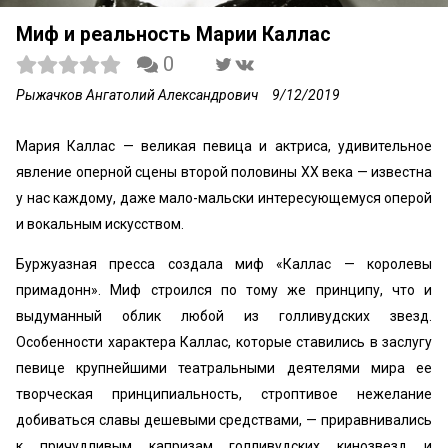
Миф и реальность Марии Каллас
0
Рыжачков Ангатолий Александрович
9/12/2019
Мария Каллас — великая певица и актриса, удивительное
явление оперной сцены второй половины XX века — известна
у нас каждому, даже мало-мальски интересующемуся оперой
и вокальным искусством.
Буржуазная пресса создала миф «Каллас — королевы
примадонн». Миф строился по тому же принципу, что и
выдуманный облик любой из голливудских звезд.
Особенности характера Каллас, которые ставились в заслугу
певице крупнейшими театральными деятелями мира ее
творческая принципиальность, строптивое нежелание
добиваться славы дешевыми средствами, — приравнивались
к причудливым капризам голливудских кинозвезд и