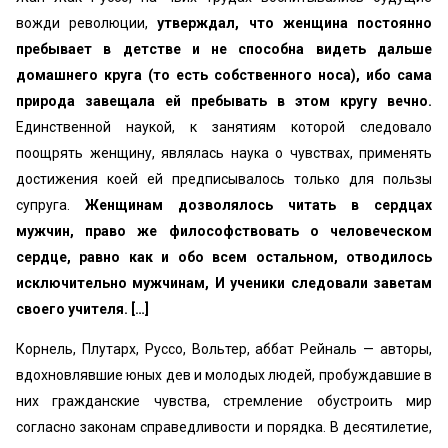
вожди революции,
утверждал, что женщина постоянно
пре­бывает в детстве и не способна видеть дальше
домашнего круга (то есть собственного носа), ибо сама
природа завеща­ла ей пребывать в этом кругу вечно.
Единственной наукой, к занятиям которой следовало
поощрять женщину, являлась наука о чувствах, применять
достижения коей ей предписы­валось только для пользы
супруга.
Женщинам дозволялось читать в сердцах
мужчин, право же философствовать о чело­веческом
сердце, равно как и обо всем остальном, отводи­лось
исключительно мужчинам, И ученики следовали заветам
своего учителя. […]
Корнель, Плутарх, Руссо, Вольтер, аббат Рейналь — авто­ры,
вдохновлявшие юных дев и молодых людей, пробуждав­шие в
них гражданские чувства, стремление обустроить мир
согласно законам справедливости и порядка. В десятилетие,