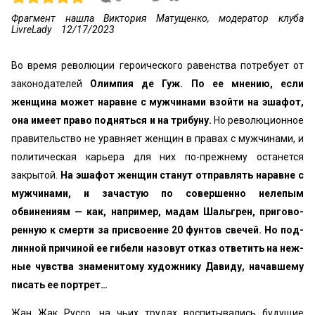
Фрагмент нашла Виктория Матущенко, модератор клуба
LivreLady
12/17/2023
Во время революции героического равенства потребует от
законодателей
Олимпия де Гуж. По ее мнению, если
женщина может наравне с мужчинами взойти на эшафот,
она имеет право подняться и на трибуну.
Но революцион­ное
правительство не уравняет женщин в правах с мужчи­нами, и
политическая карьера для них по-прежнему ос­танется
закрытой.
На эшафот женщин станут отправлять наравне с
мужчинами, и зачастую по совершенно нелепым
обвинениям — как, например, мадам Шальгрен, пригово­
ренную к смерти за присвоение 20 фунтов свечей. Но под­
линной причиной ее гибели назовут отказ ответить на неж­
ные чувства знаменитому художнику Давиду, начавшему
писать ее портрет…
Жан Жак Руссо, на чьих трудах воспитывались будущие