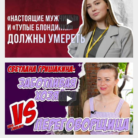
Бескорыстное служебное рвение 
благородно, утонченность и вежливость 
прекрасны. Возвышенные свойства 
внушают уважение, прекрасные любовь. 
Люди, чувство которых обращено 
преимущественно на прекрасное, ищут 
себе честных, вер...