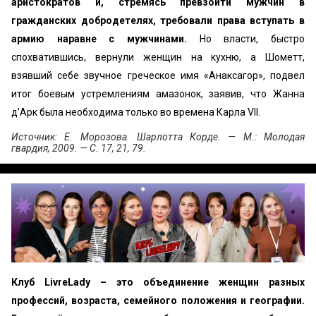
аристократов и, стремясь превзойти мужчин в
гражданских добродетелях, требовали права вступать в
армию наравне с мужчинами.
Но власти, быстро
спохватившись, вернули жен­щин на кухню, а Шометт,
взявший себе звучное греческое имя «‎Анаксагор», подвел
итог боевым устремлениям амазо­нок, заявив, что Жанна
д’Арк была необходима только во времена Карла VII.
Источник: Е. Морозова. Шарлотта Корде. — М.: Молодая
гвардия, 2009. — С. 17, 21, 79.
Клуб LivreLady – это объединение женщин разных
профессий, возраста, семейного положения и географии.