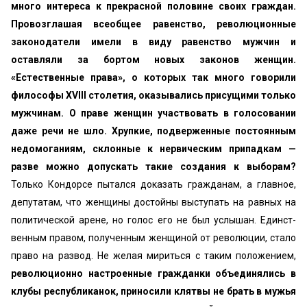
много интереса к прекрасной половине своих граждан.
Про­возглашая всеобщее равенство, революционные
законодате­ли имели в виду равенство мужчин и
оставляли за бортом новых законов женщин.
«‎Естественные права», о которых так много говорили
философы XVIII столетия, оказывались присущими только
мужчинам. О праве женщин участвовать в голосовании
даже речи не шло. Хрупкие, подверженные постоянным
недомоганиям, склонные к нервическим при­падкам —
разве можно допускать такие создания к выборам?
Только Кондорсе пытался доказать гражданам, а главное,
депутатам, что женщины достойны выступать на равных на
политической арене, но голос его не был услышан. Единст­
венным правом, полученным женщиной от революции, ста­ло
право на развод. Не желая мириться с таким положени­ем,
революционно настроенные гражданки объединялись в
клубы республиканок, приносили клятвы не брать в мужья