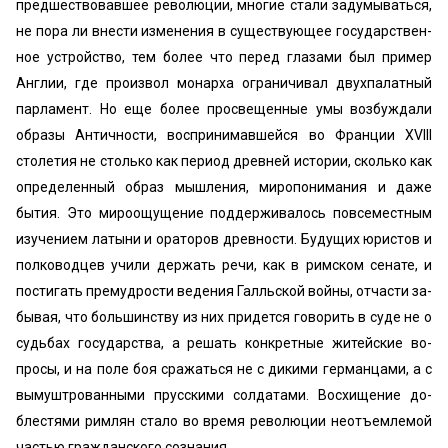
предшествовавшее революции, многие стали задумываться,
не пора ли внести изменения в существующее государствен­
ное устройство, тем более что перед глазами был пример
Англии, где произвол монарха ограничивал двухпалатный
парламент. Но еще более просвещенные умы возбуждали
образы Античности, воспринимавшейся во Франции XVIII
столетия не столько как период древней истории, сколько как
определенный образ мышления, миропонимания и даже
бытия. Это мироощущение поддерживалось повсеместным
изучением латыни и ораторов древности. Будущих юристов и
полководцев учили держать речи, как в римском сенате, и
постигать премудрости ведения Галльской войны, отчасти за­
бывая, что большинству из них придется говорить в суде не о
судьбах государства, а решать конкретные житейские во­
просы, и на поле боя сражаться не с дикими германцами, а с
вымуштрованными прусскими солдатами. Восхищение до­
блестями римлян стало во время революции неотъемлемой
частью гражданского сознания.