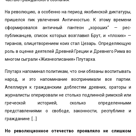
На революцию, а особенно на период якобинской дикта­туры,
пришелся пик увлечения Античностью. К этому вре­мени
сформировался античный пантеон „хороших“ — рес­
публиканцев, список которых возглавил Брут, и «‎плохих» —
тиранов, олицетворением коих стал Цезарь. Определяющую
роль в оценке деятелей Древней Греции и Древнего Рима во
многом сыграли «‎Жизнеописания» Плутарха.
Плутарх напоминал политикам, что они обязаны воспитывать
народ, и это напоминание воспринимали все партии.
Апеллируя к гражданским доблестям древних, ораторы и
журналисты оперировали не столько подлинной римской или
греческой историей, сколько определенными
представлениями о свободе, законности, республике и
гражданине. […]
Но революционное отечество проявляло не слишком