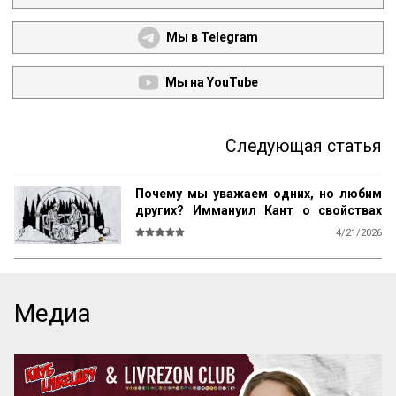
Мы в Telegram
Мы на YouTube
Следующая статья
Почему мы уважаем одних, но любим
других? Иммануил Кант о свойствах
возвышенного и прекрасного
4/21/2026
О СВОЙСТВАХ ВОЗВЫШЕННОГО И 
ПРЕКРАСНОГО У ЧЕЛОВЕКА ВООБЩЕ

Ум возвышен, остроумие прекрасно. 
Медиа
Смелость возвышенна и величественна, 
хитрость ничтожна, но красива. 
Осторожность, говорил Кромвель, есть 
добродетель бургомистра. Правдивость 
и честность просты и благородны, шутка 
и угодливая лесть тонки и красивы. 
Учтивость украшение добродетели. 