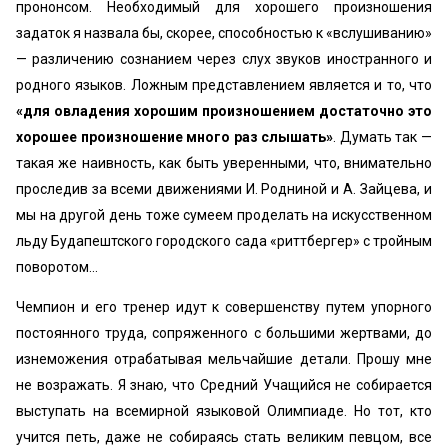
прононсом. Необходимый для хорошего произношения
задаток я назвала бы, скорее, способностью к «вслушиванию»
— различению сознанием через слух звуков иностранного и
родного языков. Ложным представлением является и то, что
«для овладения хорошим произношением достаточно это
хорошее произношение много раз слышать»
. Думать так —
такая же наивность, как быть уверенными, что, внимательно
проследив за всеми движениями И. Родниной и А. Зайцева, и
мы на другой день тоже сумеем проделать на искусственном
льду Будапештского городского сада «риттбергер» с тройным
поворотом...
Чемпион и его тренер идут к совершенству путем упорного
постоянного труда, сопряженного с большими жертвами, до
изнеможения отрабатывая мельчайшие детали. Прошу мне
не возражать. Я знаю, что Средний Учащийся не собирается
выступать на всемирной языковой Олимпиаде. Но тот, кто
учится петь, даже не собираясь стать великим певцом, все