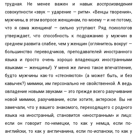
трудная. Не менее важен и навык
воспроизведения
совокупности «звук — ударение — ритм». «Венцы творения»,
мужчины, в этом вопросе женщинам, по-моему — и не потому,
что я сама женщина! — сильно уступают. Ряд психологов
утверждает, что способность к подражанию у мужчин в
среднем развита слабее, чем у женщин (оглянитесь вокруг —
большинство переводчиков, преподавателей иностранного
языка и просто очень хорошо владеющих иностранными
языками — женщины!). У меня же лично такое впечатление,
будто мужчины как-то «стесняются» (а может быть, и без
кавычек?) мимики, им персонально не свойственной. А ведь
овладение новыми звуками — это прежде всего разучивание
новой мимики, разучивание, если хотите, актерское. Вы не
замечали, что у вашего знакомого, переходящего с родного
языка на иностранный, становится «иностранным» и лицо:
если он говорит по-немецки, то как у немца, если по-
английски, то как у англичанина, если по-испански, то как у