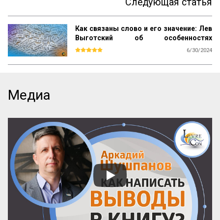
Следующая статья
Как связаны слово и его значение: Лев
Выготский об особенностях
внутренней речи
6/30/2024
Мы могли в наших исследованиях 
установить три такие основные 
особенности, внутренне связанные 
между собой и образующие своеобразие 
Медиа
смысловой стороны внутренней речи. 
Первая из них заключается в 
преобладании смысла слова над его 
значением во внутренней речи. Полан 
оказал большую услугу 
психологическому анализу речи тем, что 
ввел различие между смыслом слова и 
его значением. Смысл слова, как показал 
Полан, представляет собой совокупность 
всех психологических фактов, 
возникающих в нашем сознании 
благодаря слову. Смысл слова, таким 
образом, оказывается всегда 
динамическим, текучим, сложным 
образов...