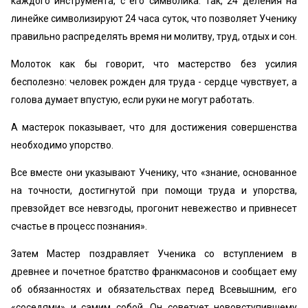
каждого инструмента, с его символика. Так, 24 деления на
линейке символизируют 24 часа суток, что позволяет Ученику
правильно распределять время ни молитву, труд, отдых и сон.
Молоток как бы говорит, что мастерство без усилия
бесполезно: человек рожден для труда - сердце чувствует, а
голова думает впустую, если руки не могут работать.
А мастерок показывает, что для достижения совершенства
необходимо упорство.
Все вместе они указывают Ученику, что «знание, основанное
на точности, достигнутой при помощи труда и упорства,
превзойдет все невзгоды, прогонит невежество и привнесет
счастье в процесс познания».
Затем Мастер поздравляет Ученика со вступлением в
древнее и почетное братство франкмасонов и сообщает ему
об обязанностях и обязательствах перед Всевышним, его
«соседями» и самим собой. Он советует нововступившему