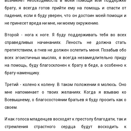
возникнет необходимость в моей помощи или поддержке
брату, я всегда готов прийти ему на помощь и спасти от
падения, если я буду уверен, что он достоин моей помощи и
не принесет вреда ни мне, ни моему окружению.
Второй - нога к ноге. Я буду поддерживать тебя во всех
справедливых начинаниях. Леность не должна стать
препятствием, а гнев не должен ослепить меня. Позабыв обо
всех эгоистичных мыслях, я всегда незамедлительно приду
на помощь, буду благосклонен к брату в беде, а особенно к
брату-каменщику.
Третий - колено к колену. В таком положении я молюсь. Оно
мне напоминает о твоих желаниях. Когда я взываю ко
Всевышнему, о благосостоянии братьев я буду просить как о
своем.
И как голоса младенцев восходят к престолу благодати, так и
стремления страстного сердца будут восходить к