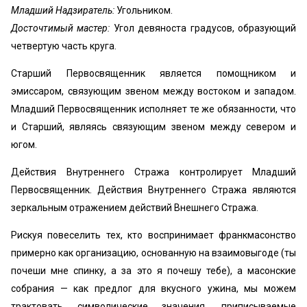
Младший Надзиратель:
Угольником.
Досточтимый мастер:
Угол девяноста градусов, образующий
четвертую часть круга.
Старший Первосвященник является помощником и
эмиссаром, связующим звеном между востоком и западом.
Младший Первосвященник исполняет те же обязанности, что
и Старший, являясь связующим звеном между севером и
югом.
Действия Внутреннего Стража контролирует Младший
Первосвященник. Действия Внутреннего Стража являются
зеркальным отражением действий Внешнего Стража.
Рискуя повеселить тех, кто воспринимает франкмасонство
примерно как организацию, основанную на взаимовыгоде (ты
почеши мне спинку, а за это я почешу тебе), а масонские
собрания — как предлог для вкусного ужина, мы можем
трактовать символические значения, приписываемые