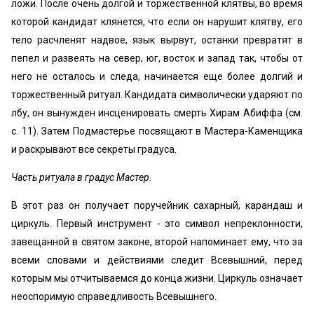
ложи. После очень долгой и торжественной клятвы, во время
которой кандидат клянется, что если он нарушит клятву, его
тело расчленят надвое, язык вырвут, останки превратят в
пепел и развеять на север, юг, восток и запад так, чтобы от
него не осталось и следа, начинается еще более долгий и
торжественный ритуал. Кандидата символически ударяют по
лбу, он вынужден инсценировать смерть Хирам Абиффа (см.
с. 11). Затем Подмастерье посвящают в Мастера-Каменщика
и раскрывают все секреты градуса.
Часть ритуала в градус Мастер.
В этот раз он получает поручейник сахарный, карандаш и
циркуль. Первый инструмент - это символ непреклонности,
завещанной в святом законе, второй напоминает ему, что за
всеми словами и действиями следит Всевышний, перед
которым мы отчитываемся до конца жизни. Циркуль означает
неоспоримую справедливость Всевышнего.