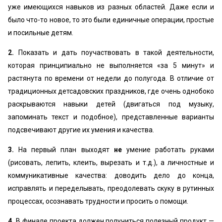
уже имеющихся навыков из разных областей. Даже если и
было что-то новое, то это были единичные операции, простые
и посильные детям.
2.
Показать и дать поучаствовать в такой деятельности,
которая принципиально не выполняется «за 5 минут» и
растянута по времени от недели до полугода. В отличие от
традиционных детсадовских праздников, где очень однобоко
раскрываются навыки детей (двигаться под музыку,
запоминать текст и подобное), представленные варианты
подсвечивают другие их умения и качества.
3.
На первый план выходят
не
умение работать руками
(рисовать, лепить, клеить, вырезать и т.д.), а личностные и
коммуникативные качества: доводить дело до конца,
исправлять и переделывать, преодолевать скуку в рутинных
процессах, осознавать трудности и просить о помощи.
4.
В финале проекта должен получиться полезный продукт —