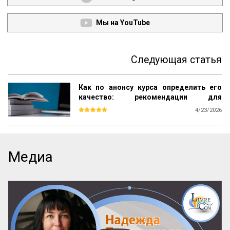
Мы на YouTube
Следующая статья
Как по анонсу курса определить его
качество: рекомендации для
студентов
4/23/2026
Каждый день вы видите объявления об 
образовательных курсах. Как среди них 
найти тот, который даст реальные 
знания, а не только яркие обещания? Эта 
Медиа
памятка – ваш инструмент. Она поможет 
читать анонсы осознанно, отделять 
содержательные предложения от пустых 
слов и выбирать курсы с практической 
пользой.

Почему можно доверять анонсу? 
Содержание публичного объявления 
почти всегда отражает суть самой 
программы. Если организаторы вложили 