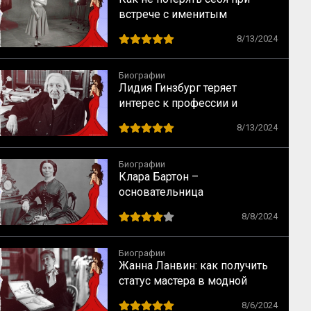
встрече с именитым
режиссером – опыт Одри
8/13/2024
Хепбёрн
Биографии
Лидия Гинзбург теряет
интерес к профессии и
сталкивается с кризисом
8/13/2024
Биографии
Клара Бартон –
основательница
Американского Красного
8/8/2024
Креста
Биографии
Жанна Ланвин: как получить
статус мастера в модной
индустрии
8/6/2024