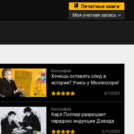
Печатные книги
Моя учетная запись
Биографии
Хочешь оставить след в
истории? Учись у Монтессори!
10 способов сохранить
4/7/2025
наследие
Биографии
Карл Поппер разрешает
парадокс индукции Дэвида
Юма
2/11/2025