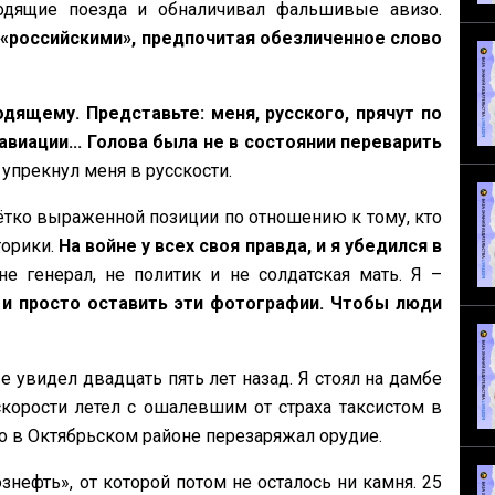
ходящие поезда и обналичивал фальшивые авизо.
 «российскими», предпочитая обезличенное слово
ящему. Представьте: меня, русского, прячут по
виации... Голова была не в состоянии переварить
 упрекнул меня в русскости.
ётко выраженной позиции по отношению к тому, кто
торики.
На войне у всех своя правда, и я убедился в
не генерал, не политик и не солдатская мать. Я –
 и просто оставить эти фотографии. Чтобы люди
 увидел двадцать пять лет назад. Я стоял на дамбе
скорости летел с ошалевшим от страха таксистом в
-то в Октябрьском районе перезаряжал орудие.
знефть», от которой потом не осталось ни камня. 25