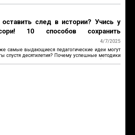
 оставить след в истории? Учись у
ссори! 10 способов сохранить
ие
4/7/2025
же самые выдающиеся педагогические идеи могут 
ты спустя десятилетия? Почему успешные методики 
получают широкое распространение? Как убедиться, 
руд продолжат будущие поколения? Ответы на эти 
ожно найти, изучив опыт Марии Монтессори — 
который не только разработал уникальную систему 
, но и создал механизм её сохранения и развития по 


сы особенно актуальны для женщин-новаторов, 
зрабатывают авторские методики, но сталкиваются 
ями в их продвижении и институ...