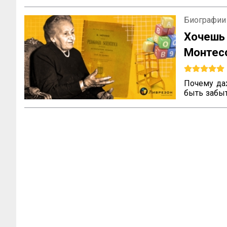
Биографии
Хочешь
Монте
наслед
Почему да
быть забы
не всегда 
что ваш т
вопросы м
педагога, 
воспитания
всему миру.
Эти вопро
которые ра
с трудност