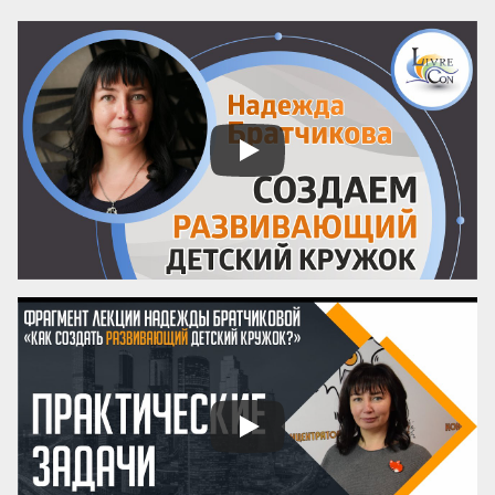
самом главном — как придумать 
название! А ведь именно название, а 
вовсе не содержание, приносит книге 
успех! Кто думает иначе — пусть 
проведет простой эксперимент: спросит 
у кого угодно, какая книга более 
знаменита: про черта в городе или про 
джинна в деревне? Никто вам ничего 
вразумительного не скажет. Но если 
поставить вопрос иначе: какая книга 
более знаменита: «‎Мастер и Маргарита» 
или «...