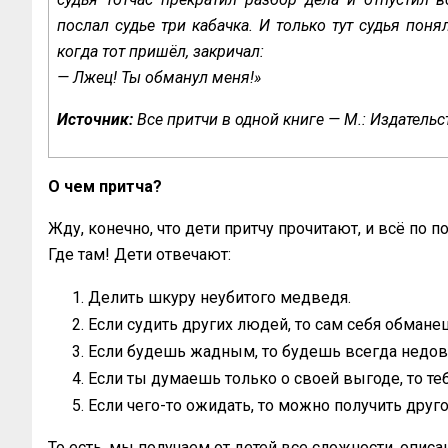
послал судье три кабачка. И только тут судья понял
когда тот пришёл, закричал:
— Лжец! Ты обманул меня!»
Источник:
Все притчи в одной книге — М.: Издательст
О чем притча?
Жду, конечно, что дети притчу прочитают, и всё по 
Где там! Дети отвечают:
Делить шкуру неубитого медведя.
Если судить других людей, то сам себя обмане
Если будешь жадным, то будешь всегда недо
Если ты думаешь только о своей выгоде, то теб
Если чего-то ожидать, то можно получить друго
То есть, мы получаем от детей все сложности, опис