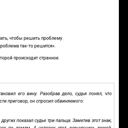
лать, чтобы решить проблему.
 проблема так-то решится».
оторой происходит странное.
ановил его вину. Разобрав дело, судья понял, что
сти приговор, он спросил обвиняемого:
 других показал судье три пальца. Заметив этот знак,
сех по домам. А человек этот, вернувшись домой,