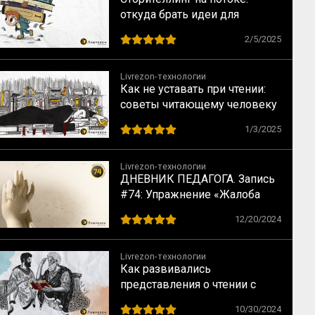
откуда брать идеи для
контента
2/5/2025
Livrezon-технологии
Как не уставать при чтении:
советы читающему человеку
1/3/2025
Livrezon-технологии
ДНЕВНИК ПЕДАГОГА. Запись
#74: Упражнение «Жалоба
небу»
12/20/2024
Livrezon-технологии
Как развивались
представления о чтении с
Античности до наших дней
10/30/2024