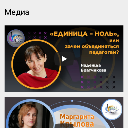
найти тот, который даст реальные 
знания, а не только яркие обещания? Эта 
Медиа
памятка – ваш инструмент. Она поможет 
читать анонсы осознанно, отделять 
содержательные предложения от пустых 
слов и выбирать курсы с практической 
пользой.

Почему можно доверять анонсу? 
Содержание публичного объявления 
почти всегда отражает суть самой 
программы. Если организаторы вложили 
силы в качественный курс, они 
обязательно напишут об этом конкретно. 
И наоборот: размытые фразы и 
отсутствие деталей – верный ...