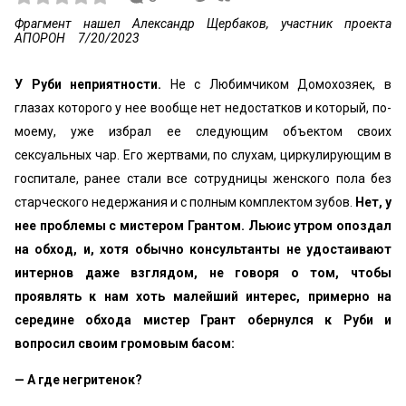
Фрагмент нашел Александр Щербаков, участник проекта
АПОРОН
7/20/2023
У Руби неприятности.
Не с Любимчиком Домохозяек, в
глазах которого у нее вообще нет недостатков и который, по-
моему, уже избрал ее следующим объектом своих
сексуальных чар. Его жертвами, по слухам, циркулирующим в
госпитале, ранее стали все сотрудницы женского пола без
старческого недержания и с полным комплектом зубов.
Нет, у
нее проблемы с мистером Грантом. Льюис утром опоздал
на обход, и, хотя обычно консультанты не удостаивают
интернов даже взглядом, не говоря о том, чтобы
проявлять к нам хоть малейший интерес, примерно на
середине обхода мистер Грант обернулся к Руби и
вопросил своим громовым басом:
— А где негритенок?