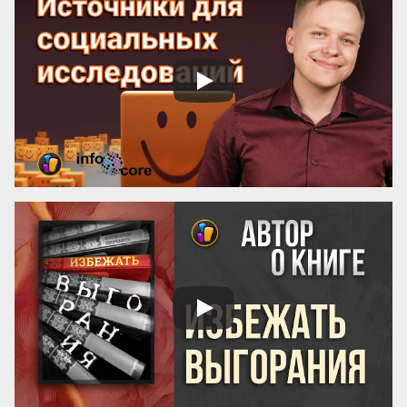
и угодливая лесть тонки и красивы. 
Учтивость украшение добродетели. 
Бескорыстное служебное рвение 
благородно, утонченность и вежливость 
прекрасны. Возвышенные свойства 
внушают уважение, прекрасные любовь. 
Люди, чувство которых обращено 
преимущественно на прекрасное, ищут 
себе честных, вер...