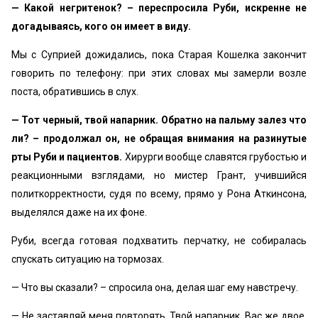
— Какой негритенок? – переспросила Руби, искренне не
догадываясь, кого он имеет в виду.
Мы с Суприей дожидались, пока Старая Кошелка закончит
говорить по телефону: при этих словах мы замерли возле
поста, обратившись в слух.
— Тот черный, твой напарник. Обратно на пальму залез что
ли? – продолжал он, не обращая внимания на разинутые
рты Руби и пациентов.
Хирурги вообще славятся грубостью и
реакционными взглядами, но мистер Грант, учившийся
политкорректности, судя по всему, прямо у Рона Аткинсона,
выделялся даже на их фоне.
Руби, всегда готовая подхватить перчатку, не собиралась
спускать ситуацию на тормозах.
— Что вы сказали? – спросила она, делая шаг ему навстречу.
— Не заставляй меня повторять. Твой напарник. Вас же двое.