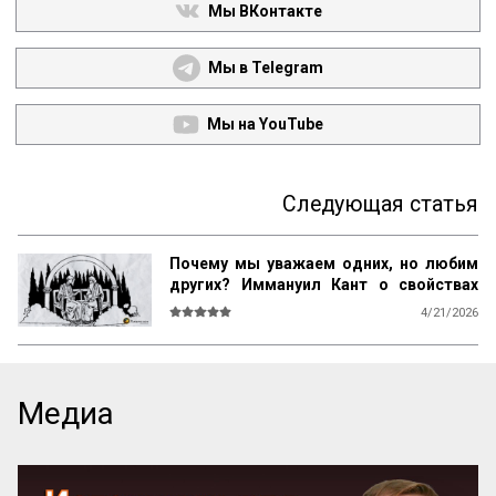
Мы ВКонтакте
Мы в Telegram
Мы на YouTube
Следующая статья
Почему мы уважаем одних, но любим
других? Иммануил Кант о свойствах
возвышенного и прекрасного
4/21/2026
О СВОЙСТВАХ ВОЗВЫШЕННОГО И 
ПРЕКРАСНОГО У ЧЕЛОВЕКА ВООБЩЕ

Ум возвышен, остроумие прекрасно. 
Медиа
Смелость возвышенна и величественна, 
хитрость ничтожна, но красива. 
Осторожность, говорил Кромвель, есть 
добродетель бургомистра. Правдивость 
и честность просты и благородны, шутка 