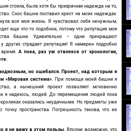
шня стояла, была хотя бы призрачная надежда на то,
ство. Снос башни поставил крест на моих надеждах.
нула вся моя жизнь. Я чувствовал себя ненужным,
дет еще что-то подобное, потому что репутация моя
ьства башни. Удивительно – одни прекращают
 у других страдает репутация! Я намерен подробно
е время.
А пока, раз уж отвлекся от хронологии,
те.
рандиозным, но ошибался. Проект, над которым я
ем «Мировая система».
При помощи моей башни я
ство, а нынешний проект позволяет мгновенно
ак я надеюсь, людей. До перемещения людей пока
 кроликах оказались неудачными. Но предметы уже
 точку пространства. Погрешность такова, что ее
но я не вижу в этом пользы.
Вполне возможно, что