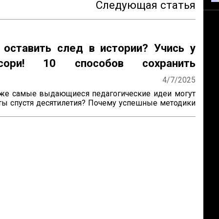
Следующая статья
 оставить след в истории? Учись у
ссори! 10 способов сохранить
ие
4/7/2025
же самые выдающиеся педагогические идеи могут 
ты спустя десятилетия? Почему успешные методики 
получают широкое распространение? Как убедиться, 
руд продолжат будущие поколения? Ответы на эти 
ожно найти, изучив опыт Марии Монтессори — 
который не только разработал уникальную систему 
, но и создал механизм её сохранения и развития по 


сы особенно актуальны для женщин-новаторов, 
зрабатывают авторские методики, но сталкиваются 
ями в их продвижении и институ...