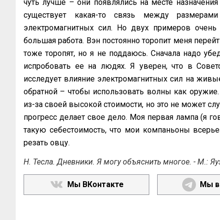
чуть лучше – они появлялись на месте назначения
существует какая-то связь между размерам
электромагнитных сил. Но двух примеров очень 
большая работа. Вэн постоянно торопит меня перейти
тоже торопят, но я не поддаюсь. Сначала надо убе
испробовать ее на людях. Я уверен, что в Сове
исследует влияние электромагнитных сил на живые 
обратной – чтобы использовать волны как оружие.
из-за своей высокой стоимости, но это не может сл
прогресс делает свое дело. Моя первая лампа (я г
такую себестоимость, что мои компаньоны всерьез
резать овцу.
Н. Тесла. Дневники. Я могу объяснить многое. - М.: Яуз
Мы ВКонтакте
Мы в