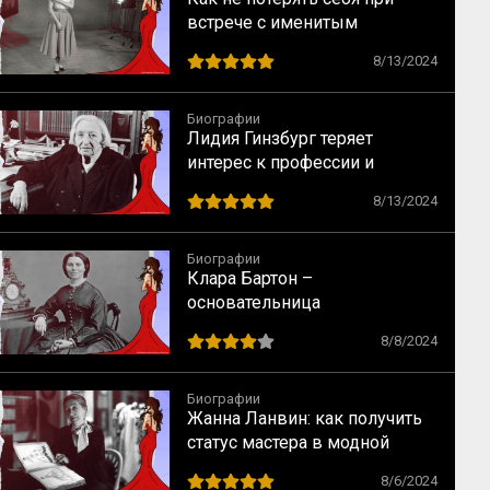
встрече с именитым
режиссером – опыт Одри
8/13/2024
Хепбёрн
Биографии
Лидия Гинзбург теряет
интерес к профессии и
сталкивается с кризисом
8/13/2024
Биографии
Клара Бартон –
основательница
Американского Красного
8/8/2024
Креста
Биографии
Жанна Ланвин: как получить
статус мастера в модной
индустрии
8/6/2024