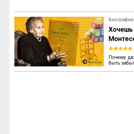
Биографии
Хочешь
Монте
наслед
Почему да
быть забы
не всегда 
что ваш т
вопросы м
педагога, 
воспитания
всему миру.
Эти вопро
которые ра
с трудност