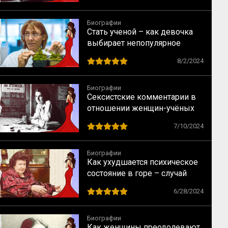
Биографии
Стать ученой – как девочка
выбирает непопулярное
предназначение
8/2/2024
Биографии
Сексистские комментарии в
отношении женщин-учёных
как норма в науке XX века
7/10/2024
Биографии
Как ухудшается психическое
состояние в горе – случай
Натальи Бехтеревой
6/28/2024
Биографии
Как женщины преодолевают