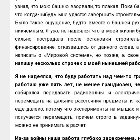
узнал, что мою башню взорвали, то плакал. Пока ба
что когда-нибудь мне удастся завершить строитель
Было такое ощущение, будто вместе с башней рух
никчемным. Я уже не надеялся, что в моей жизни бу
сильно пострадала после остановки строител
финансирование, отказавшись от данного слова, а
написать о «Мировой системе», но позже, в сво
напишу несколько строчек о моей нынешней рабо
Я не надеялся, что буду работать над чем-то г
работаю уже пять лет, не менее грандиозен, ч
собирался передавать радиоволны и электриче
перемещать на дальние расстояния предметы и, к
еще далеко, потому что эксперименты на мышах и
получается перемещать, причем строго в заданную
можно не принимать в расчет.
Из-за войны наша работа глубоко засекречена, 