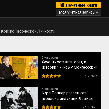
Печатные книги
Моя учетная запись
Кризис Творческой Личности
Биографии
Хочешь оставить след в
истории? Учись у Монтессори!
10 способов сохранить
4/7/2025
наследие
Биографии
Карл Поппер разрешает
парадокс индукции Дэвида
Юма
2/11/2025