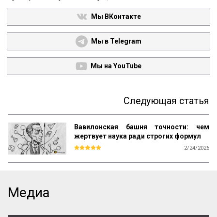
Мы ВКонтакте
Мы в Telegram
Мы на YouTube
Следующая статья
Вавилонская башня точности: чем
жертвует наука ради строгих формул
2/24/2026
Мы привыкли думать, что наука — это 
строгие формулы, безличные факты и 
холодная логика. Но так ли это на самом 
деле? Философ и химик Михаил Полани 
Медиа
(чей труд «Личностное знание» разобран 
на цитаты) предлагает взглянуть на 
развитие науки совершенно иначе. Для 
него прогресс — это прежде всего 