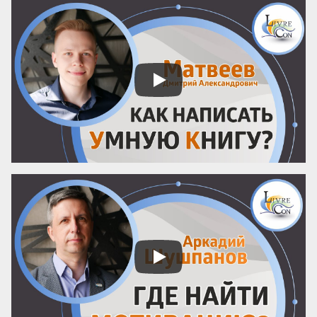
история изобретения удачных символов.

В нашем новом фрагменте из Базы 
знаний — отрывок, где Полани объясняет, 
как записная книжка становится 
лабораторией изобретателя, почему без 
бумаги и карандаша не связать две 
веревки и как Декарт своей записью 
степеней изменил ход м...