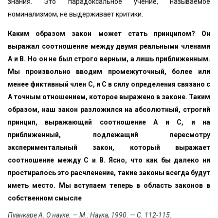
знания. Это парадоксальное уче­ние, называемое
номинализмом, не выдерживает критики.
Каким образом закон может стать принципом? Он
выражал соотношение между двумя реальными членами
А и В. Но он не был строго верным, а лишь приближенным.
Мы произвольно вводим промежуточный, более или
менее фиктивный член С, и С в силу определения связано с
А точным отношением, которое выражено в законе. Таким
образом, наш закон разложился на абсолютный, строгий
принцип, выражающий соотношение А и С, и на
приближенный, подлежащий пересмотру
экспериментальный закон, который выражает
соотношение между С и В. Ясно, что как бы далеко ни
простиралось это расчленение, такие законы всегда будут
иметь место. Мы вступаем теперь в область законов в
собственном смысле
Пуанкаре А. О науке. — М.: Наука, 1990. — С. 112-115.