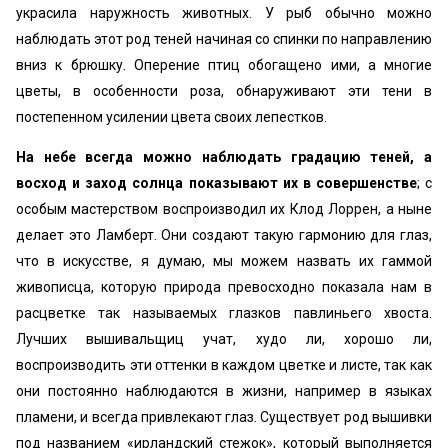
украсила наружность животных. У рыб обычно можно
наблюдать этот род теней начиная со спинки по направлению
вниз к брюшку. Оперение птиц обогащено ими, а многие
цветы, в особенности роза, обнаруживают эти тени в
постепенном усилении цвета своих лепестков.
На небе всегда можно наблюдать градацию теней, а
восход и заход солнца показывают их в совершенстве
; с
особым мастерством воспроизводил их Клод Лоррен, а ныне
делает это Ламберт. Они создают такую гармонию для глаз,
что в искусстве, я думаю, мы можем назвать их гаммой
живописца, которую природа превосходно показала нам в
расцветке так называемых глазков павлиньего хвоста.
Лучших вышивальщиц учат, худо ли, хорошо ли,
воспроизводить эти оттенки в каждом цветке и листе, так как
они постоянно наблюдаются в жизни, например в языках
пламени, и всегда привлекают глаз. Существует род вышивки
под названием «ирландский стежок», который выполняется