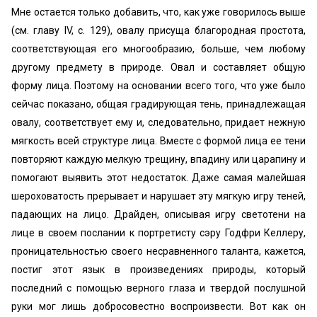
Мне остается только добавить, что, как уже говорилось выше
(см. главу IV, с. 129), овалу присуща благородная простота,
соответствующая его многообразию, больше, чем любому
другому предмету в природе. Овал и составляет общую
форму лица. Поэтому на основании всего того, что уже было
сейчас показано, общая градирующая тень, принадлежащая
овалу, соответствует ему и, следовательно, придает нежную
мягкость всей структуре лица. Вместе с формой лица ее тени
повторяют каждую мелкую трещину, впадину или царапину и
помогают выявить этот недостаток. Даже самая малейшая
шероховатость прерывает и нарушает эту мягкую игру теней,
падающих на лицо. Драйден, описывая игру светотени на
лице в своем послании к портретисту сэру Годфри Келлеру,
проницательностью своего несравненного таланта, кажется,
постиг этот язык в произведениях природы, который
последний с помощью верного глаза и твердой послушной
руки мог лишь добросовестно воспроизвести. Вот как он