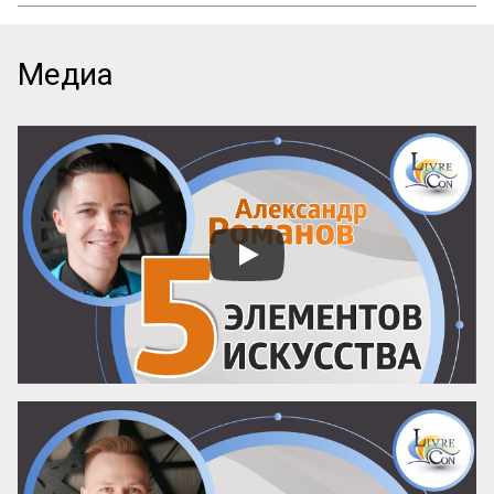
Мы редко задумываемся об этом, но 
каждое утро мы совершаем маленький 
когнитивный подвиг. Выходя из метро 
или подъезда, мы строим в голове карту 
Медиа
маршрута. Но что происходит, когда эта 
карта не работает? Когда здание, район 
или кампус превращаются в ловушку?

Кристофер Александер, архитектор и 
автор культового «Языка шаблонов», 
вывел формулу идеальной навигации. 
Его вывод прост и неожидан: любой 
удобный город или комплекс работает 
как русская матрешка (или как 
Оксфордский колледж).

Человек, который ищет адрес А, сможет 
...