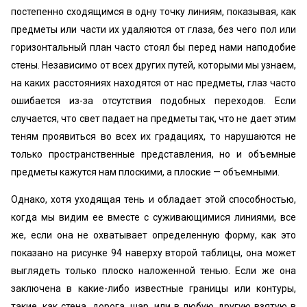
постепенно сходящимся в одну точку линиям, показывая, как
предметы или части их удаляются от глаза, без чего пол или
горизонтальный план часто стоял бы перед нами наподобие
стены. Независимо от всех других путей, которыми мы узнаем,
на каких расстояниях находятся от нас предметы, глаз часто
ошибается из-за отсутствия подобных переходов. Если
случается, что свет падает на предметы так, что не дает этим
теням проявиться во всех их градациях, то нарушаются не
только пространственные представления, но и объемные
предметы кажутся нам плоскими, а плоские — объемными.
Однако, хотя уходящая тень и обладает этой способностью,
когда мы видим ее вместе с суживающимися линиями, все
же, если она не охватывает определенную форму, как это
показано на рисунке 94 наверху второй таблицы, она может
выглядеть только плоско наложенной тенью. Если же она
заключена в какие-либо известные границы или контуры,
такие, как стена, дорога, шар, или в любую другую взятую в