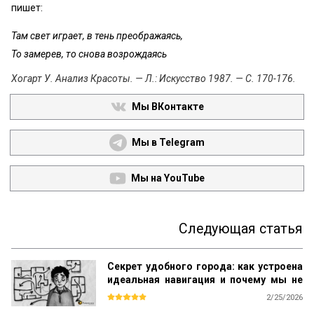
пишет:
Там свет играет, в тень преображаясь,
То замерев, то снова возрождаясь
Хогарт У. Анализ Красоты. — Л.: Искусство 1987. — С. 170-176.
Мы ВКонтакте
Мы в Telegram
Мы на YouTube
Следующая статья
Секрет удобного города: как устроена
идеальная навигация и почему мы не
теряемся в Манхэттене, но блуждаем в
2/25/2026
«спальнике»