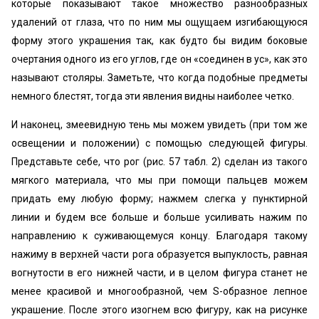
которые показывают такое множество разнообразных
удалений от глаза, что по ним мы ощущаем изгибающуюся
форму этого украшения так, как будто бы видим боковые
очертания одного из его углов, где он «соединен в ус», как это
называют столяры. Заметьте, что когда подобные предметы
немного блестят, тогда эти явления видны наиболее четко.
И наконец, змеевидную тень мы можем увидеть (при том же
освещении и положении) с помощью следующей фигуры.
Представьте себе, что рог (рис. 57 табл. 2) сделан из такого
мягкого материала, что мы при помощи пальцев можем
придать ему любую форму; нажмем слегка у пунктирной
линии и будем все больше и больше усиливать нажим по
направлению к суживающемуся концу. Благодаря такому
нажиму в верхней части рога образуется выпуклость, равная
вогнутости в его нижней части, и в целом фигура станет не
менее красивой и многообразной, чем S-образное лепное
украшение. После этого изогнем всю фигуру, как на рисунке