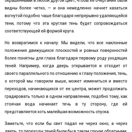
окрашенными в любой другой цвет, чтобы ее очертания были
видны более четко, — и она немедленно начнет казаться
вогнутой подобно чаше благодаря непрерывно удаляющейся
тени, потому что эта круглая тень будет сопровождаться
соответствующей ей формой круга.
Но возвратимся к началу. Мы видели, что все наклонные
положения движущихся плоскостей и ровных поверхностей
более понятны для глаза благодаря первому роду уходящих
теней. Например, когда дверь открывается и отходит от
своего параллельного по отношению к глазу положения, тень,
о которой мы говорили выше, может измениться и вместо
переходов, начинающихся от ее центра, может продолжать
градировать только в одном направлении, подобно тому, как
стоячая вода начинает течь в ту сторону, где ей
представляется хоть малейшая возможность спуска.
Заметьте, что если бы свет падал не через окно, а через
дверь, то переходы теней были бы в таком случае обратными,